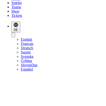
Spieler
Teams
Shop
Tickets
DE
English
Français
Deutsch
Suomi
Svenska
Čeština
Slovenčina
Español