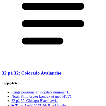
32 på 32: Colorado Avalanche
Toppnyheter
Kings pensionerar Kopitars nummer 11
Noah Philp bryter kontraktet med HV71
32 på 32: Chicago Blackhawks
▶️ Topp-5 mål 2025-26: Blackhawks