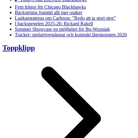
Fem frågor för Chicago Blackhawks
Bäckströms framtid allt mer osäker
Lagkamraterna om Carlsson: ”Redo att ta stort steg”
I backspegelen 2025-26: Rickard Rakell
Summer Showcase en möjlighet för Ihs-Wozniak
Tracker: spelarövergångar och kontrakt lågsäsongen 2026
Toppklipp