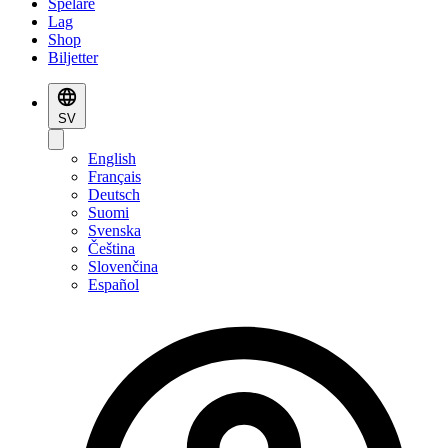
Spelare
Lag
Shop
Biljetter
SV
English
Français
Deutsch
Suomi
Svenska
Čeština
Slovenčina
Español