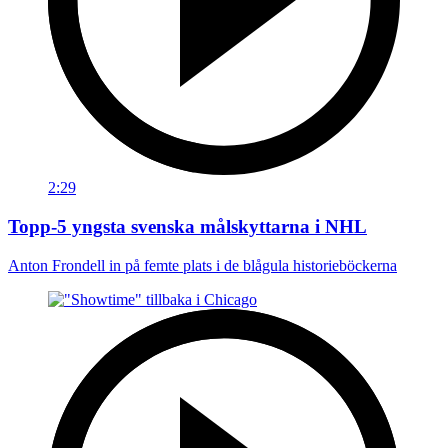
2:29
Topp-5 yngsta svenska målskyttarna i NHL
Anton Frondell in på femte plats i de blågula historieböckerna