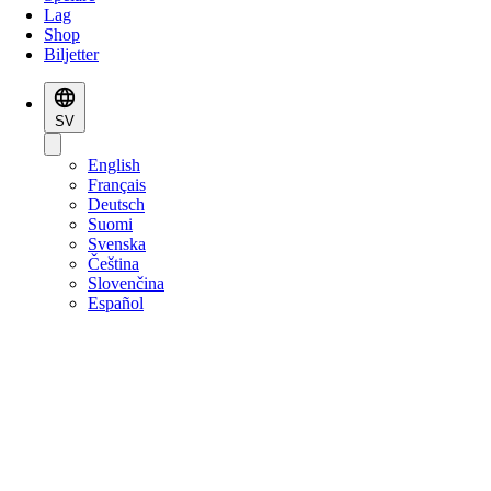
Lag
Shop
Biljetter
SV
English
Français
Deutsch
Suomi
Svenska
Čeština
Slovenčina
Español