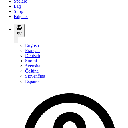
Spelare
Lag
Shop
Biljetter
SV
English
Français
Deutsch
Suomi
Svenska
Čeština
Slovenčina
Español