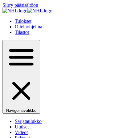
Siirry pääsisältöön
Tulokset
Otteluohjelma
Tilastot
Navigointivalikko
Sarjataulukko
Uutiset
Videot
Pelaajat