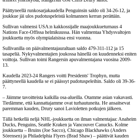
Päättyneellä runkosarjakaudella Penguinsin saldo oli 34-26-12, ja
joukkue jäi ulos pudotuspeleistä kolmannen kerran perättäin.
Sullivan valmensi USA:n kakkossijalle maajoukkueturnaus 4
Nations Face-Offissa helmikuussa. Hän valmentaa Yhdysvaltojen
joukkuetta myös olympialaisissa ensi vuonna.
Sullivanilla on päävalmentajauraltaan saldo 479-311-112 ja 15
tasapeliä. Nykyvalmentajien joukossa hänellä on kuudenneksi eniten
voittoja. Sullivan toimi Rangersin apuvalmentajana vuosina 2009-
13.
Kaudella 2023-24 Rangers voitti Presidents' Trophyn, mutta
päättyneellä kaudella se ei päässyt pudotuspeleihin. Saldo oli 39-36-
7.
– Jäimme tavoitteista kaikilla osa-alueilla. Otamme asian vakavasti.
Tiedämme, että kannattajamme ovat turhautuneita. He ansaitsevat
paremman kauden, Drury sanoi Lavioletten potkujen jälkeen.
Tällä hetkellä neljä NHL-joukkuetta on ilman valmentajaa: Anaheim
Ducks, Penguins, Seattle Kraken ja Vancouver Canucks. Kolme
joukkuetta – Bruins (Joe Sacco), Chicago Blackhawks (Anders
Sörensen) ja Philadelphia Flyers (Brad Shaw) – päättivät kauden