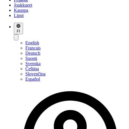
Joukkueet
Kauppa
Liput
FI
English
Français
Deutsch
Suomi
Svenska
Čeština
Slovenčina
Español