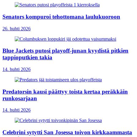
Senators kompuroi tehottomana laulukuoroon
26. huhti 2026
Blue Jackets putosi playoff-junan kyydistä pitkien
tappioputkien takia
14. huhti 2026
Predatorsin kausi päättyy toista kertaa peräkkäin
runkosarjaan
14. huhti 2026
Celebrini sytytti San Josessa toivon kirkkaammasta