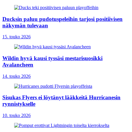
Ducksin paluu pudotuspeleihin tarjosi positiivisen
näkymän tulevaan
15. touko 2026
Wildin hyvä kausi tyssäsi mestarisuosikki
Avalancheen
14. touko 2026
Sisukas Flyers ei löytänyt lääkkeitä Hurricanesin
rynnistykselle
10. touko 2026