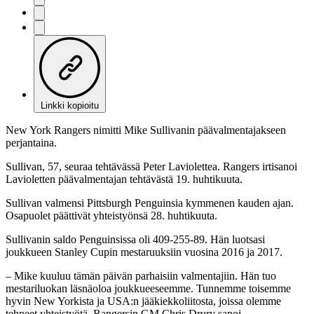
Linkki kopioitu
New York Rangers nimitti Mike Sullivanin päävalmentajakseen
perjantaina.
Sullivan, 57, seuraa tehtävässä Peter Laviolettea. Rangers irtisanoi
Lavioletten päävalmentajan tehtävästä 19. huhtikuuta.
Sullivan valmensi Pittsburgh Penguinsia kymmenen kauden ajan.
Osapuolet päättivät yhteistyönsä 28. huhtikuuta.
Sullivanin saldo Penguinsissa oli 409-255-89. Hän luotsasi
joukkueen Stanley Cupin mestaruuksiin vuosina 2016 ja 2017.
– Mike kuuluu tämän päivän parhaisiin valmentajiin. Hän tuo
mestariluokan läsnäoloa joukkueeseemme. Tunnemme toisemme
hyvin New Yorkista ja USA:n jääkiekkoliitosta, joissa olemme
tehneet yhteistyötä, Rangersin GM Chris Drury sanoi.