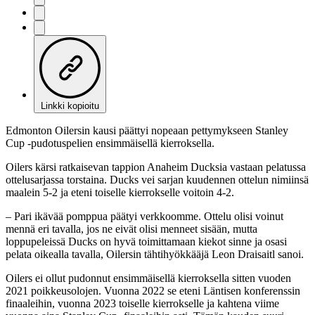
Linkki kopioitu
Edmonton Oilersin kausi päättyi nopeaan pettymykseen Stanley
Cup -pudotuspelien ensimmäisellä kierroksella.
Oilers kärsi ratkaisevan tappion Anaheim Ducksia vastaan pelatussa
ottelusarjassa torstaina. Ducks vei sarjan kuudennen ottelun nimiinsä
maalein 5-2 ja eteni toiselle kierrokselle voitoin 4-2.
– Pari ikävää pomppua päätyi verkkoomme. Ottelu olisi voinut
mennä eri tavalla, jos ne eivät olisi menneet sisään, mutta
loppupeleissä Ducks on hyvä toimittamaan kiekot sinne ja osasi
pelata oikealla tavalla, Oilersin tähtihyökkääjä Leon Draisaitl sanoi.
Oilers ei ollut pudonnut ensimmäisellä kierroksella sitten vuoden
2021 poikkeusolojen. Vuonna 2022 se eteni Läntisen konferenssin
finaaleihin, vuonna 2023 toiselle kierrokselle ja kahtena viime