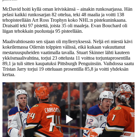
McDavid hoiti kyllä oman leiviskänsä – ainakin runkosarjassa. Hän
pelasi kaikki runkosarjan 82 ottelua, teki 48 maalia ja voitti 138
tehopisteellään Art Ross Trophyn koko NHL:n pistekuninkaana.
Draisaitl teki 97 pistettä, joista 35 oli maaleja. Evan Bouchard oli
liigan tehokkain puolustaja 95 pisteellään.
Maalivahtiosasto sen sijaan oli myllerryksessä. Neljä eri miestä kävi
kokeilemassa Oilersin tolppien välissä, eikä kukaan vakuuttanut
mestaruuspuheiden vaatimalla tavalla. Stuart Skinner lähti kauteen
ykkösmaalivahtina, torjui 23 ottelusta 11 voittoa torjuntaprosentilla
89,1 ja tuli sitten kaupatuksi Pittsburgh Penguinsiin. Vaihdossa saatu
Tristan Jarry torjui 19 otteluaan prosentilla 85,8 ja voitti yhdeksän
kertaa.​
Play