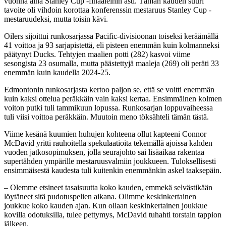
vuonna aina Stanley Cup -finaaleihin asti. Tämän kauden suuri
tavoite oli vihdoin korottaa konferenssin mestaruus Stanley Cup -
mestaruudeksi, mutta toisin kävi.
Oilers sijoittui runkosarjassa Pacific-divisioonan toiseksi keräämällä
41 voittoa ja 93 sarjapistettä, eli pisteen enemmän kuin kolmanneksi
päätynyt Ducks. Tehtyjen maalien potti (282) kasvoi viime
sesongista 23 osumalla, mutta päästettyjä maaleja (269) oli peräti 33
enemmän kuin kaudella 2024-25.
Edmontonin runkosarjasta kertoo paljon se, että se voitti enemmän
kuin kaksi ottelua peräkkäin vain kaksi kertaa. Ensimmäinen kolmen
voiton putki tuli tammikuun lopussa. Runkosarjan loppuvaiheessa
tuli viisi voittoa peräkkäin. Muutoin meno töksähteli tämän tästä.
Viime kesänä kuumien huhujen kohteena ollut kapteeni Connor
McDavid yritti rauhoitella spekulaatioita tekemällä ajoissa kahden
vuoden jatkosopimuksen, jolla seurajohto sai lisäaikaa rakentaa
supertähden ympärille mestaruusvalmiin joukkueen. Tuloksellisesti
ensimmäisestä kaudesta tuli kuitenkin enemmänkin askel taaksepäin.
– Olemme etsineet tasaisuutta koko kauden, emmekä selvästikään
löytäneet sitä pudotuspelien aikana. Olimme keskinkertainen
joukkue koko kauden ajan. Kun ollaan keskinkertainen joukkue
kovilla odotuksilla, tulee pettymys, McDavid tuhahti torstain tappion
jälkeen.