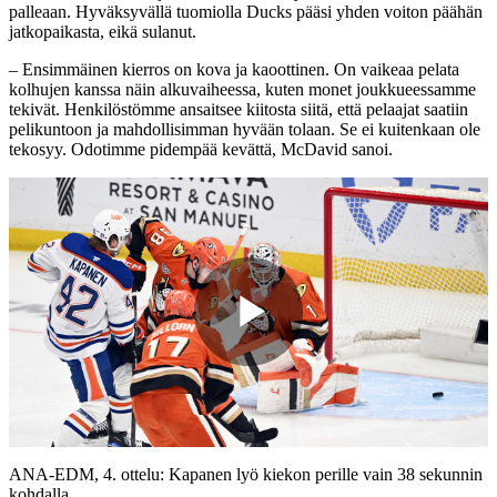
palleaan. Hyväksyvällä tuomiolla Ducks pääsi yhden voiton päähän
jatkopaikasta, eikä sulanut.
– Ensimmäinen kierros on kova ja kaoottinen. On vaikeaa pelata
kolhujen kanssa näin alkuvaiheessa, kuten monet joukkueessamme
tekivät. Henkilöstömme ansaitsee kiitosta siitä, että pelaajat saatiin
pelikuntoon ja mahdollisimman hyvään tolaan. Se ei kuitenkaan ole
tekosyy. Odotimme pidempää kevättä, McDavid sanoi.
Play
Video
ANA-EDM, 4. ottelu: Kapanen lyö kiekon perille vain 38 sekunnin
kohdalla