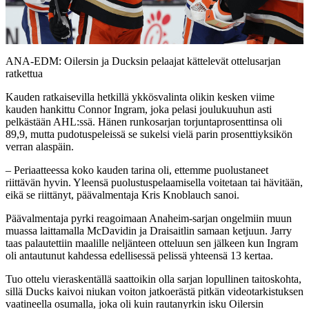
Video
ANA-EDM: Oilersin ja Ducksin pelaajat kättelevät ottelusarjan
ratkettua
Kauden ratkaisevilla hetkillä ykkösvalinta olikin kesken viime
kauden hankittu Connor Ingram, joka pelasi joulukuuhun asti
pelkästään AHL:ssä. Hänen runkosarjan torjuntaprosenttinsa oli
89,9, mutta pudotuspeleissä se sukelsi vielä parin prosenttiyksikön
verran alaspäin.
– Periaatteessa koko kauden tarina oli, ettemme puolustaneet
riittävän hyvin. Yleensä puolustuspelaamisella voitetaan tai hävitään,
eikä se riittänyt, päävalmentaja Kris Knoblauch sanoi.
Päävalmentaja pyrki reagoimaan Anaheim-sarjan ongelmiin muun
muassa laittamalla McDavidin ja Draisaitlin samaan ketjuun. Jarry
taas palautettiin maalille neljänteen otteluun sen jälkeen kun Ingram
oli antautunut kahdessa edellisessä pelissä yhteensä 13 kertaa.
Tuo ottelu vieraskentällä saattoikin olla sarjan lopullinen taitoskohta,
sillä Ducks kaivoi niukan voiton jatkoerästä pitkän videotarkistuksen
vaatineella osumalla, joka oli kuin rautanyrkin isku Oilersin