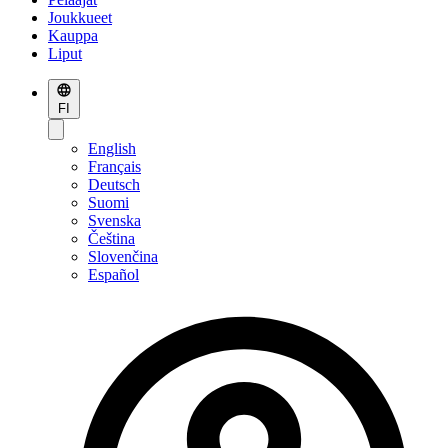
Joukkueet
Kauppa
Liput
FI
English
Français
Deutsch
Suomi
Svenska
Čeština
Slovenčina
Español