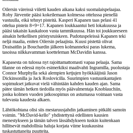
Oilersin väreissä viiletti kauden aikana kaksi suomalaispelaajaa.
Roby Järventie pääsi kokeilemaan kolmessa ottelussa pienellä
vastuulla, eikä tehnyt pisteitä. Kasperi Kapanen taas pelasi 41
ottelua pistein 8+9=17. Kapanen loukkaantui heti lokakuussa ja
pääsi takaisin kaukaloon vasta tammikuussa. Hän toi joukkueeseen
ainakin hetkellisen piristysruiskeen. Pudotuspeleissä Kapanen teki
neljä maalia, eniten Oilersin pelaajista. Kuusi pistettä olivat
Draisaitlin ja Bouchardin jälkeen kolmanneksi paras lukema,
tasoissa nilkkavamman koetteleman McDavidin kanssa.
Kapasesta on tulossa nyt rajoittamattomasti vapaa pelaaja. Sama
tilanne on edessä myös esimerkiksi maalivahti Ingramilla, puolustaja
Connor Murphylla sekä alempien ketjujen hyökkääjistä Jason
Dickinsonilla ja Jack Roslovicilla. Suurimpien vastuunkantajien
sopimukset jatkuvat vielä vähintään kahden kauden ajan. Sama
pätee tämän hetken tiedoilla myös päävalmentaja Knoblauchiin,
jonka kolmen vuoden jatkosopimus on astumassa voimaan vasta
tulevasta kaudesta alkaen.
Lähtökohtana olisi siis mestaruusjahdin jatkaminen pitkälti samoin
voimin. "McDavid-kello" yhdistettynä edellisten kausien
menestykseen ja tämän talven lässähdykseen tuskin kuitenkaan
hillitsevät mahdollisia haluja korjata viime kuukausina
tuskastuttaneita puutteita.