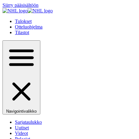
Siirry pääsisältöön
Tulokset
Otteluohjelma
Tilastot
Navigointivalikko
Sarjataulukko
Uutiset
Videot
Pelaajat