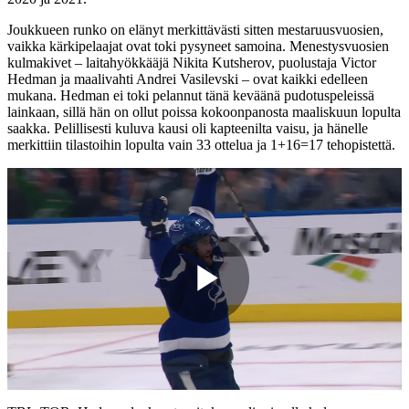
Joukkueen runko on elänyt merkittävästi sitten mestaruusvuosien,
vaikka kärkipelaajat ovat toki pysyneet samoina. Menestysvuosien
kulmakivet – laitahyökkääjä Nikita Kutsherov, puolustaja Victor
Hedman ja maalivahti Andrei Vasilevski – ovat kaikki edelleen
mukana. Hedman ei toki pelannut tänä keväänä pudotuspeleissä
lainkaan, sillä hän on ollut poissa kokoonpanosta maaliskuun lopulta
saakka. Pelillisesti kuluva kausi oli kapteenilta vaisu, ja hänelle
merkittiin tilastoihin lopulta vain 33 ottelua ja 1+16=17 tehopistettä.
Play