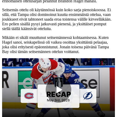
erinomaisen ottelusarjan pelannut Brandon Hagel manasi.
Seitsemäs ottelu oli käytännössä kuin koko sarja pienoiskoossa. Ei
sillä, että Tampa olisi dominoinut kuutta ensimmäistä ottelua, vaan
joukkueet eivät tahtoneet saada eroa toistensa välille kirveelläkään.
Ero pelien sisällä pysyi jatkuvasti pienenä, ja yksittäiset pomput
siellä täällä käänsivät otteluita.
Mikään ei sikäli muuttunut seitsemännessä kohtaamisessa. Kuten
Hagel sanoi, seiskapelissä oli vaikea osoittaa yksittäistä pelaajaa,
joka olisi erityisesti epäonnistunut. Jonain toisena päivänä Tampa
Bay olisi tämän seitsemännen ottelun voittanut.
Play