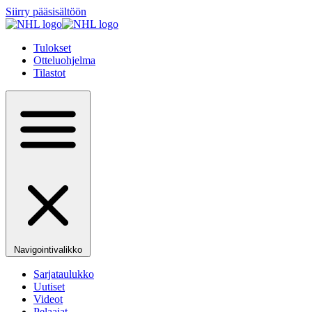
Siirry pääsisältöön
Tulokset
Otteluohjelma
Tilastot
Navigointivalikko
Sarjataulukko
Uutiset
Videot
Pelaajat