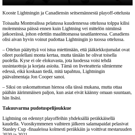
Video
Kooste Lightningin ja Canadiensin seitsemännestä playoff-ottelusta
Toisaalta Montrealissa pelatussa kuudennessa ottelussa tolppa kilisi
molemmissa päissä ennen kuin Lightning vei mittelön nimiinsä
jatkoerässä, johon edettiin maalittomassa tasatilanteessa. Canadiens
olisi aivan hyvin voinut pudottaa Lightningin jo tuossa ottelussa.
– Ottelun päätyttyä voi istua miettimään, että jääkiekkojumalat ovat
olleet puolellani monta kertaa, mutta tänään he olivat toisella
puolella. Kyse ei ole elokuvasta, jota luodessa voisi tehdä
uusintaottoja ja korjata asioita. Tämä on liveteatteria silmiemme
edessä, eikä koskaan tiedä, mitä tapahtuu, Lightningin
päävalmentaja Jon Cooper sanoi.
– Siksi on uskomattoman hienoa olla tässä mukana, mutta ottaa
päähän äärimmäisen paljon, kun asiat eivät käänny omaan suuntaan,
hän lisäsi.
Takuuvarma pudotuspelijoukkue
Lightning on edennyt playoffeihin yhdeksällä peräkkäisellä
kaudella. Vuosikymmenen vaihteen jälkeen salamapaidat pelasivat
Stanley Cup -finaaleissa kolmesti peräkkäin ja voittivat mestaruuden
2020 ja 2021.