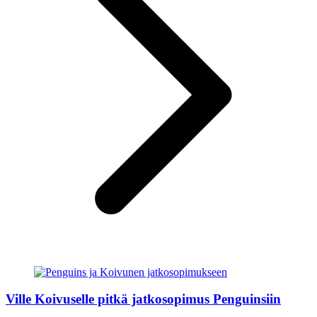
Ville Koivuselle pitkä jatkosopimus Penguinsiin