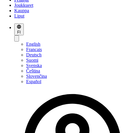
Joukkueet
Kauppa
Liput
FI
English
Français
Deutsch
Suomi
Svenska
Čeština
Slovenčina
Español