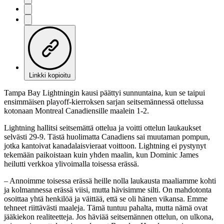
Linkki kopioitu
Tampa Bay Lightningin kausi päättyi sunnuntaina, kun se taipui
ensimmäisen playoff-kierroksen sarjan seitsemännessä ottelussa
kotonaan Montreal Canadiensille maalein 1-2.
Lightning hallitsi seitsemättä ottelua ja voitti ottelun laukaukset
selvästi 29-9. Tästä huolimatta Canadiens sai muutaman pompun,
jotka kantoivat kanadalaisvieraat voittoon. Lightning ei pystynyt
tekemään paikoistaan kuin yhden maalin, kun Dominic James
heilutti verkkoa ylivoimalla toisessa erässä.
– Annoimme toisessa erässä heille nolla laukausta maaliamme kohti
ja kolmannessa erässä viisi, mutta hävisimme silti. On mahdotonta
osoittaa yhtä henkilöä ja väittää, että se oli hänen vikansa. Emme
tehneet riittävästi maaleja. Tämä tuntuu pahalta, mutta nämä ovat
jääkiekon realiteetteja. Jos häviää seitsemännen ottelun, on ulkona,