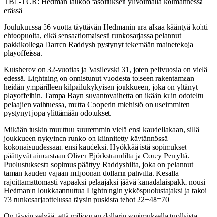
Video
TBL-TOR: Hedman laukoo tasoituksen ylivoimalla kolmannessa
erässä
Joulukuussa 36 vuotta täyttävän Hedmanin ura alkaa kääntyä kohti
ehtoopuolta, eikä sensaatiomaisesti runkosarjassa pelannut
pakkikollega Darren Raddysh pystynyt tekemään mainetekoja
playoffeissa.
Kutsherov on 32-vuotias ja Vasilevski 31, joten pelivuosia on vielä
edessä. Lightning on onnistunut vuodesta toiseen rakentamaan
heidän ympärilleen kilpailukykyisen joukkueen, joka on yltänyt
playoffeihin. Tampa Bayn suvantovaihetta on ikään kuin odoteltu
pelaajien vaihtuessa, mutta Cooperin miehistö on useimmiten
pystynyt jopa ylittämään odotukset.
Mikään tuskin muuttuu suuremmin vielä ensi kaudellakaan, sillä
joukkueen nykyinen runko on kiinnitetty käytännössä
kokonaisuudessaan ensi kaudeksi. Hyökkääjistä sopimukset
päättyvät ainoastaan Oliver Björkstrandilta ja Corey Perryltä.
Puolustuksesta sopimus päättyy Raddyshilta, joka on pelannut
tämän kauden vajaan miljoonan dollarin pahvilla. Kesällä
rajoittamattomasti vapaaksi pelaajaksi jäävä kanadalaispakki nousi
Hedmanin loukkaannuttua Lightningin ykköspuolustajaksi ja takoi
73 runkosarjaottelussa täysin puskista tehot 22+48=70.
On täysin selvää, että miljoonan dollarin sopimuksella tuollaista