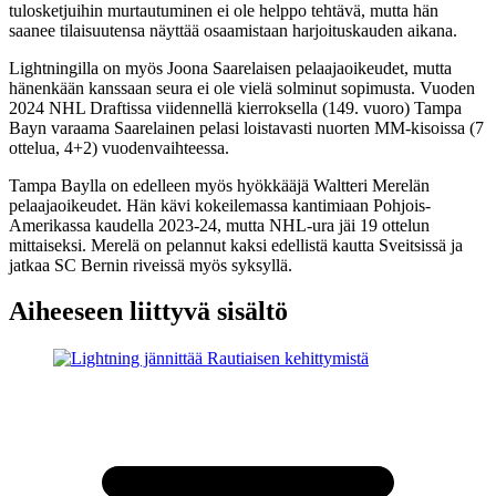
tulosketjuihin murtautuminen ei ole helppo tehtävä, mutta hän
saanee tilaisuutensa näyttää osaamistaan harjoituskauden aikana.
Lightningilla on myös Joona Saarelaisen pelaajaoikeudet, mutta
hänenkään kanssaan seura ei ole vielä solminut sopimusta. Vuoden
2024 NHL Draftissa viidennellä kierroksella (149. vuoro) Tampa
Bayn varaama Saarelainen pelasi loistavasti nuorten MM-kisoissa (7
ottelua, 4+2) vuodenvaihteessa.
Tampa Baylla on edelleen myös hyökkääjä Waltteri Merelän
pelaajaoikeudet. Hän kävi kokeilemassa kantimiaan Pohjois-
Amerikassa kaudella 2023-24, mutta NHL-ura jäi 19 ottelun
mittaiseksi. Merelä on pelannut kaksi edellistä kautta Sveitsissä ja
jatkaa SC Bernin riveissä myös syksyllä.
Aiheeseen liittyvä sisältö