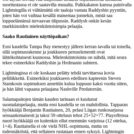
suoritustasoa ei ole saatavilla muualta. Palkkakaton kanssa painivalla
Lightningilla ei välttämättä ole taaloja vastata Raddyshin pyyntiin,
joten hän voi vaihtaa kesällä maisemaa jonnekin, mistä saa
loppuelämänsä turvaavan tilipussin. Raddysh onkin kesän
markkinoiden mielenkiintoisimpia pelaajia.
Saako Rautiainen näyttöpaikan?
Ensi kaudella Tampa Bay menestyy jälleen kerran tavalla tai toisella,
sillä sopimusrakenne ja joukkueen peruselementit ovat
lähtökohtaisesti kunnossa. Mielenkiintoisinta on nähdä, mitä seura
tekee esimerkiksi Raddyshin ja Hedmanin suhteen.
Lightningissa ei ole koskaan pelätty tehdä tarvittaessa kovia
peliliikkeitä. Esimerkiksi joukkueen edellisen kapteenin Steven
Stamkosin sopimuksen annettiin kulua loppuun kaksi vuotta sitten,
ja hän lähti vapaana pelaajana Nashville Predatorsiin.
Salamapaitojen tämän kauden tarinaan ei kuulunut
suomalaispelaajia, mutta ensi kaudella se on mahdollista. Tapparan
hyökkääjä Benjamin Rautiainen, 20, pelasi Liigan runkosarjassa
sensaatiomaisesti ja takoi 59 otteluun tehot 25+52=77. Playoffeissa
nuori hyökkääjä on kuitenkin ollut enemmän varjoissa (12 ottelua,
1+4). Rautiaisella ei ole vielä NHL-sopimusta, mutta on
todennäköistä, että sellainen rustataan ennen syksyä. Lightningin