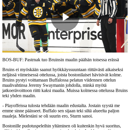
Play
Video
BOS-BUF: Pastrnak tuo Bruinsin maalin päähän toisessa erässä
Bruins ei myöskään saanut hyökkäyssuuntaan riittävästi aikaiseksi
neljässä viimeisessä ottelussa, joista bostonilaiset hävisivät kolme.
Bruins pystyi voittamaan Buffalossa pelatun viidennen ottelun
maalivahtinsa Jeremy Swaymanin johdolla, minkä myötä
jatkoerävoittoon riitti kaksi maalia. Muissa kolmessa ottelussa Bruins
teki yhden maalin.
- Playoffeissa tulosta tehdään maalin edustalta. Jostain syystä me
emme sinne päässeet. Buffalo sen sijaan teki siltä alueelta paljon
maaleja. Mielestäni se oli suurin ero, Sturm sanoi.
Bostonille pudotuspeleihin yltäminen oli kuitenkin hyvä suoritus,