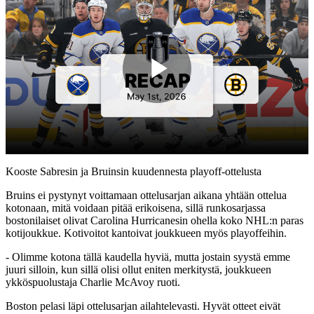
Play
Video
Kooste Sabresin ja Bruinsin kuudennesta playoff-ottelusta
Bruins ei pystynyt voittamaan ottelusarjan aikana yhtään ottelua
kotonaan, mitä voidaan pitää erikoisena, sillä runkosarjassa
bostonilaiset olivat Carolina Hurricanesin ohella koko NHL:n paras
kotijoukkue. Kotivoitot kantoivat joukkueen myös playoffeihin.
- Olimme kotona tällä kaudella hyviä, mutta jostain syystä emme
juuri silloin, kun sillä olisi ollut eniten merkitystä, joukkueen
ykköspuolustaja Charlie McAvoy ruoti.
Boston pelasi läpi ottelusarjan ailahtelevasti. Hyvät otteet eivät