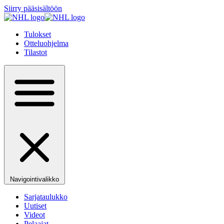
Siirry pääsisältöön
Tulokset
Otteluohjelma
Tilastot
Navigointivalikko
Sarjataulukko
Uutiset
Videot
Pelaajat