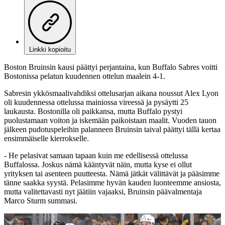
Linkki kopioitu
Boston Bruinsin kausi päättyi perjantaina, kun Buffalo Sabres voitti
Bostonissa pelatun kuudennen ottelun maalein 4-1.
Sabresin ykkösmaalivahdiksi ottelusarjan aikana noussut Alex Lyon
oli kuudennessa ottelussa mainiossa vireessä ja pysäytti 25
laukausta. Bostonilla oli paikkansa, mutta Buffalo pystyi
puolustamaan voiton ja iskemään paikoistaan maalit. Vuoden tauon
jälkeen pudotuspeleihin palanneen Bruinsin taival päättyi tällä kertaa
ensimmäiselle kierrokselle.
- He pelasivat samaan tapaan kuin me edellisessä ottelussa
Buffalossa. Joskus nämä kääntyvät näin, mutta kyse ei ollut
yrityksen tai asenteen puutteesta. Nämä jätkät välittävät ja pääsimme
tänne saakka syystä. Pelasimme hyvän kauden luonteemme ansiosta,
mutta valitettavasti nyt jäätiin vajaaksi, Bruinsin päävalmentaja
Marco Sturm summasi.