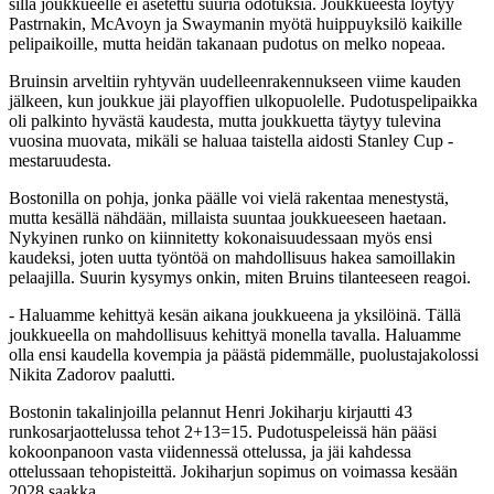
sillä joukkueelle ei asetettu suuria odotuksia. Joukkueesta löytyy
Pastrnakin, McAvoyn ja Swaymanin myötä huippuyksilö kaikille
pelipaikoille, mutta heidän takanaan pudotus on melko nopeaa.
Bruinsin arveltiin ryhtyvän uudelleenrakennukseen viime kauden
jälkeen, kun joukkue jäi playoffien ulkopuolelle. Pudotuspelipaikka
oli palkinto hyvästä kaudesta, mutta joukkuetta täytyy tulevina
vuosina muovata, mikäli se haluaa taistella aidosti Stanley Cup -
mestaruudesta.
Bostonilla on pohja, jonka päälle voi vielä rakentaa menestystä,
mutta kesällä nähdään, millaista suuntaa joukkueeseen haetaan.
Nykyinen runko on kiinnitetty kokonaisuudessaan myös ensi
kaudeksi, joten uutta työntöä on mahdollisuus hakea samoillakin
pelaajilla. Suurin kysymys onkin, miten Bruins tilanteeseen reagoi.
- Haluamme kehittyä kesän aikana joukkueena ja yksilöinä. Tällä
joukkueella on mahdollisuus kehittyä monella tavalla. Haluamme
olla ensi kaudella kovempia ja päästä pidemmälle, puolustajakolossi
Nikita Zadorov paalutti.
Bostonin takalinjoilla pelannut Henri Jokiharju kirjautti 43
runkosarjaottelussa tehot 2+13=15. Pudotuspeleissä hän pääsi
kokoonpanoon vasta viidennessä ottelussa, ja jäi kahdessa
ottelussaan tehopisteittä. Jokiharjun sopimus on voimassa kesään
2028 saakka.