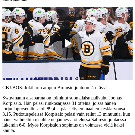
Play
Video
CBJ-BOS: Jokiharju ampuu Bruinsin johtoon 2. erässä
Swaymanin aisaparina on toiminut suomalaismaalivahti Joonas
Korpisalo. Hän pelasi runkosarjassa 31 ottelua, joissa hänen
torjuntaprosenttinsa oli 89,4 ja päästettyjen maalien keskiarvonsa
3,15. Pudotuspeleissä Korpisalo pelasi vain reilut 13 minuuttia, kun
hänet vaihdettiin maalille neljännessä ottelussa Sabresin johtaessa
lukemin 6-0. Myös Korpisalon sopimus on voimassa vielä kaksi
kautta.