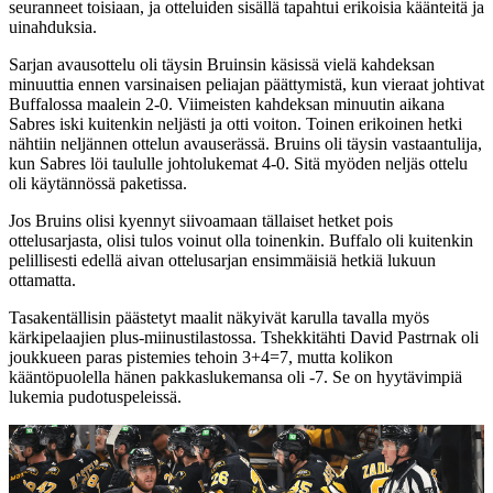
seuranneet toisiaan, ja otteluiden sisällä tapahtui erikoisia käänteitä ja
uinahduksia.
Sarjan avausottelu oli täysin Bruinsin käsissä vielä kahdeksan
minuuttia ennen varsinaisen peliajan päättymistä, kun vieraat johtivat
Buffalossa maalein 2-0. Viimeisten kahdeksan minuutin aikana
Sabres iski kuitenkin neljästi ja otti voiton. Toinen erikoinen hetki
nähtiin neljännen ottelun avauserässä. Bruins oli täysin vastaantulija,
kun Sabres löi taululle johtolukemat 4-0. Sitä myöden neljäs ottelu
oli käytännössä paketissa.
Jos Bruins olisi kyennyt siivoamaan tällaiset hetket pois
ottelusarjasta, olisi tulos voinut olla toinenkin. Buffalo oli kuitenkin
pelillisesti edellä aivan ottelusarjan ensimmäisiä hetkiä lukuun
ottamatta.
Tasakentällisin päästetyt maalit näkyivät karulla tavalla myös
kärkipelaajien plus-miinustilastossa. Tshekkitähti David Pastrnak oli
joukkueen paras pistemies tehoin 3+4=7, mutta kolikon
kääntöpuolella hänen pakkaslukemansa oli -7. Se on hyytävimpiä
lukemia pudotuspeleissä.