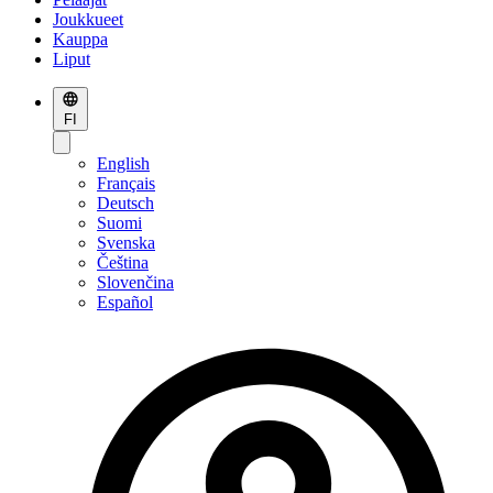
Joukkueet
Kauppa
Liput
FI
English
Français
Deutsch
Suomi
Svenska
Čeština
Slovenčina
Español