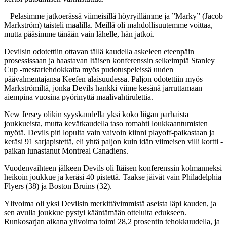
– Pelasimme jatkoerässä viimeisillä höyryillämme ja ”Marky” (Jacob
Markström) taisteli maalilla. Meillä oli mahdollisuutemme voittaa,
mutta pääsimme tänään vain lähelle, hän jatkoi.
Devilsin odotettiin ottavan tällä kaudella askeleen eteenpäin
prosessissaan ja haastavan Itäisen konferenssin selkeimpiä Stanley
Cup -mestariehdokkaita myös pudotuspeleissä uuden
päävalmentajansa Keefen alaisuudessa. Paljon odotettiin myös
Markströmiltä, jonka Devils hankki viime kesänä jarruttamaan
aiempina vuosina pyörinyttä maalivahtirulettia.
New Jersey olikin syyskaudella yksi koko liigan parhaista
joukkueista, mutta kevätkaudella taso romahti loukkaantumisten
myötä. Devils piti lopulta vain vaivoin kiinni playoff-paikastaan ja
keräsi 91 sarjapistettä, eli yhtä paljon kuin idän viimeisen villi kortti -
paikan lunastanut Montreal Canadiens.
Vuodenvaihteen jälkeen Devils oli Itäisen konferenssin kolmanneksi
heikoin joukkue ja keräsi 40 pistettä. Taakse jäivät vain Philadelphia
Flyers (38) ja Boston Bruins (32).
Ylivoima oli yksi Devilsin merkittävimmistä aseista läpi kauden, ja
sen avulla joukkue pystyi kääntämään otteluita edukseen.
Runkosarjan aikana ylivoima toimi 28,2 prosentin tehokkuudella, ja