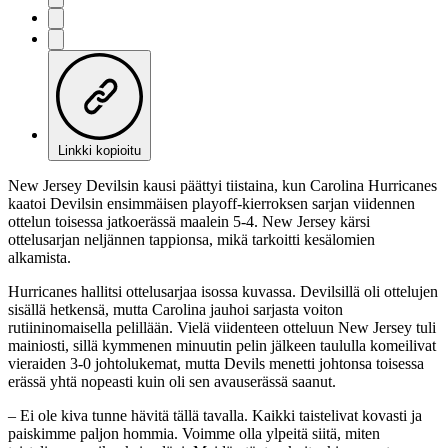
Linkki kopioitu
New Jersey Devilsin kausi päättyi tiistaina, kun Carolina Hurricanes
kaatoi Devilsin ensimmäisen playoff-kierroksen sarjan viidennen
ottelun toisessa jatkoerässä maalein 5-4. New Jersey kärsi
ottelusarjan neljännen tappionsa, mikä tarkoitti kesälomien
alkamista.
Hurricanes hallitsi ottelusarjaa isossa kuvassa. Devilsillä oli ottelujen
sisällä hetkensä, mutta Carolina jauhoi sarjasta voiton
rutiininomaisella pelillään. Vielä viidenteen otteluun New Jersey tuli
mainiosti, sillä kymmenen minuutin pelin jälkeen taululla komeilivat
vieraiden 3-0 johtolukemat, mutta Devils menetti johtonsa toisessa
erässä yhtä nopeasti kuin oli sen avauserässä saanut.
– Ei ole kiva tunne hävitä tällä tavalla. Kaikki taistelivat kovasti ja
paiskimme paljon hommia. Voimme olla ylpeitä siitä, miten