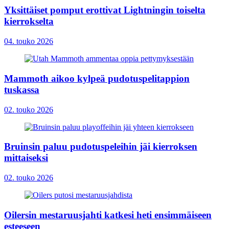
Yksittäiset pomput erottivat Lightningin toiselta
kierrokselta
04. touko 2026
Mammoth aikoo kylpeä pudotuspelitappion
tuskassa
02. touko 2026
Bruinsin paluu pudotuspeleihin jäi kierroksen
mittaiseksi
02. touko 2026
Oilersin mestaruusjahti katkesi heti ensimmäiseen
esteeseen