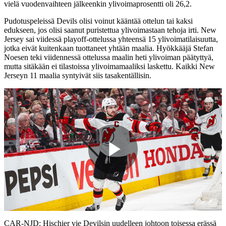
vielä vuodenvaihteen jälkeenkin ylivoimaprosentti oli 26,2.
Pudotuspeleissä Devils olisi voinut kääntää ottelun tai kaksi
edukseen, jos olisi saanut puristettua ylivoimastaan tehoja irti. New
Jersey sai viidessä playoff-ottelussa yhteensä 15 ylivoimatilaisuutta,
jotka eivät kuitenkaan tuottaneet yhtään maalia. Hyökkääjä Stefan
Noesen teki viidennessä ottelussa maalin heti ylivoiman päätyttyä,
mutta sitäkään ei tilastoissa ylivoimamaaliksi laskettu. Kaikki New
Jerseyn 11 maalia syntyivät siis tasakentällisin.
Play
Video
CAR-NJD: Hischier vie Devilsin uudelleen johtoon toisessa erässä