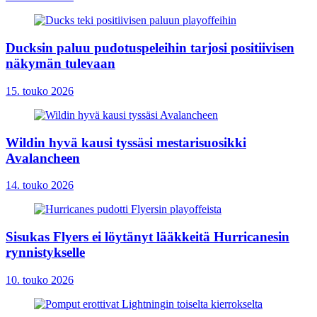
Ducksin paluu pudotuspeleihin tarjosi positiivisen
näkymän tulevaan
15. touko 2026
Wildin hyvä kausi tyssäsi mestarisuosikki
Avalancheen
14. touko 2026
Sisukas Flyers ei löytänyt lääkkeitä Hurricanesin
rynnistykselle
10. touko 2026