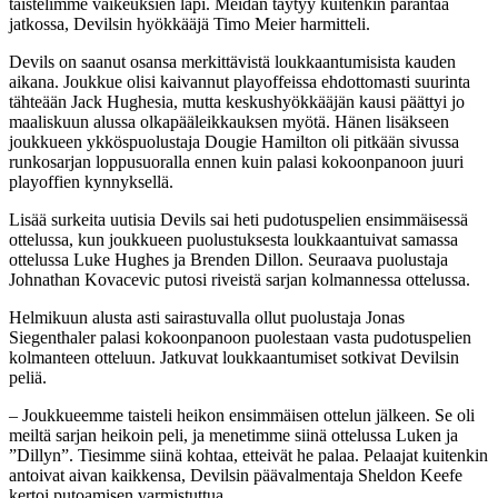
taistelimme vaikeuksien läpi. Meidän täytyy kuitenkin parantaa
jatkossa, Devilsin hyökkääjä Timo Meier harmitteli.
Devils on saanut osansa merkittävistä loukkaantumisista kauden
aikana. Joukkue olisi kaivannut playoffeissa ehdottomasti suurinta
tähteään Jack Hughesia, mutta keskushyökkääjän kausi päättyi jo
maaliskuun alussa olkapääleikkauksen myötä. Hänen lisäkseen
joukkueen ykköspuolustaja Dougie Hamilton oli pitkään sivussa
runkosarjan loppusuoralla ennen kuin palasi kokoonpanoon juuri
playoffien kynnyksellä.
Lisää surkeita uutisia Devils sai heti pudotuspelien ensimmäisessä
ottelussa, kun joukkueen puolustuksesta loukkaantuivat samassa
ottelussa Luke Hughes ja Brenden Dillon. Seuraava puolustaja
Johnathan Kovacevic putosi riveistä sarjan kolmannessa ottelussa.
Helmikuun alusta asti sairastuvalla ollut puolustaja Jonas
Siegenthaler palasi kokoonpanoon puolestaan vasta pudotuspelien
kolmanteen otteluun. Jatkuvat loukkaantumiset sotkivat Devilsin
peliä.
– Joukkueemme taisteli heikon ensimmäisen ottelun jälkeen. Se oli
meiltä sarjan heikoin peli, ja menetimme siinä ottelussa Luken ja
”Dillyn”. Tiesimme siinä kohtaa, etteivät he palaa. Pelaajat kuitenkin
antoivat aivan kaikkensa, Devilsin päävalmentaja Sheldon Keefe
kertoi putoamisen varmistuttua.