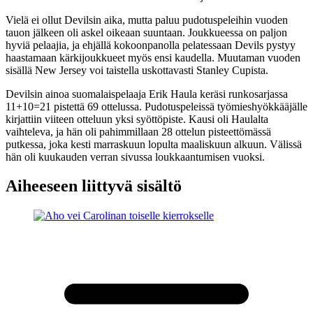
Vielä ei ollut Devilsin aika, mutta paluu pudotuspeleihin vuoden
tauon jälkeen oli askel oikeaan suuntaan. Joukkueessa on paljon
hyviä pelaajia, ja ehjällä kokoonpanolla pelatessaan Devils pystyy
haastamaan kärkijoukkueet myös ensi kaudella. Muutaman vuoden
sisällä New Jersey voi taistella uskottavasti Stanley Cupista.
Devilsin ainoa suomalaispelaaja Erik Haula keräsi runkosarjassa
11+10=21 pistettä 69 ottelussa. Pudotuspeleissä työmieshyökkääjälle
kirjattiin viiteen otteluun yksi syöttöpiste. Kausi oli Haulalta
vaihteleva, ja hän oli pahimmillaan 28 ottelun pisteettömässä
putkessa, joka kesti marraskuun lopulta maaliskuun alkuun. Välissä
hän oli kuukauden verran sivussa loukkaantumisen vuoksi.
Aiheeseen liittyvä sisältö