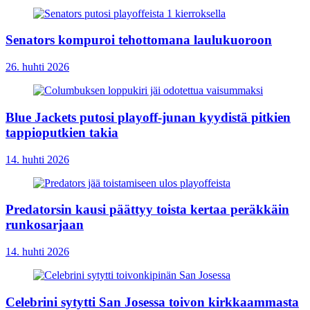
Senators kompuroi tehottomana laulukuoroon
26. huhti 2026
Blue Jackets putosi playoff-junan kyydistä pitkien
tappioputkien takia
14. huhti 2026
Predatorsin kausi päättyy toista kertaa peräkkäin
runkosarjaan
14. huhti 2026
Celebrini sytytti San Josessa toivon kirkkaammasta