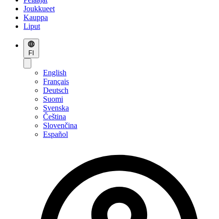
Joukkueet
Kauppa
Liput
FI
English
Français
Deutsch
Suomi
Svenska
Čeština
Slovenčina
Español