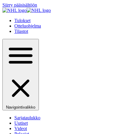
Siirry pääsisältöön
Tulokset
Otteluohjelma
Tilastot
Navigointivalikko
Sarjataulukko
Uutiset
Videot
Pelaajat