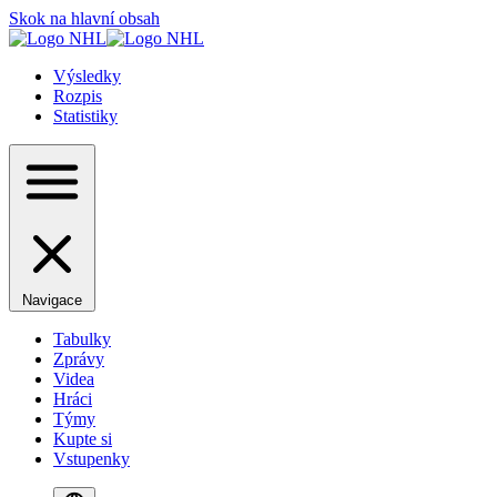
Skok na hlavní obsah
Výsledky
Rozpis
Statistiky
Navigace
Tabulky
Zprávy
Videa
Hráci
Týmy
Kupte si
Vstupenky