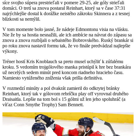
síce svojho súpera prestrieľali v pomere 29-25, ale góly strieľali
domáci. O tretí sa znova postaral Reinhart, ktorý sa v čase 37:31
najrýchlejšie dostal k dorážke neistého zákroku Skinnera a z tesnej
blízkosti sa nemýlil.
V tom momente bolo jasné, že nádeje Edmontonu visia na vlásku.
Nie že by sa hostia nesnažili, ale ich ambície na návrat do zápasu sa
znova a znova rozbíjali o sebaistého Bobrovského. Ruský brankár si
po roku znova nastavil formu tak, že vo finále predvádzal najlepšie
výkony.
Tréner hostí Kris Knoblauch sa preto musel uchýliť k zúfalému
kroku. S vedomím trojgólového manka pristúpil k hre bez brankára
už necelých sedem minút pred koncom riadneho hracieho času.
Namiesto vytúženého zníženia však prišla definitíva.
V rozmedzí minúty a pol dvakrát zamieril do odkrytej bránky
Reinhart, ktorý tak v gólovom rebríčku play off vyrovnal druhého
Draisaitla. Lepšie na tom bol s 15 gólmi už len jeho spoluhráč (a
víťaz Conn Smythe Trophy) Sam Bennett.