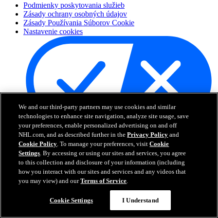
Podmienky poskytovania služieb
Zásady ochrany osobných údajov
Zásady Používania Súborov Cookie
Nastavenie cookies
We and our third-party partners may use cookies and similar
technologies to enhance site navigation, analyze site usage, save
your preferences, enable personalized advertising on and off
Váš výber súkromia
NHL.com, and as described further in the
Privacy Policy
and
Cookie Policy
. To manage your preferences, visit
Cookie
Settings
. By accessing or using our sites and services, you agree
NHL.com je oficiálna webová stránka National Hockey League.
to this collection and disclosure of your information (including
Všetky názvy a logá NHL a tímov NHL tu zobrazených sú
how you interact with our sites and services and any videos that
vlastníctvom NHL a príslušných klubov a nesmú byť
you may view) and our
Terms of Service
.
reprodukované bez predchádzajúceho písomného súhlasu NHL
Enterprises, L.P. © NHL 2026. Všetky práva vyhradené. Všetky
dresy tímov NHL costumizované menami a číslami hráčov NHL sú
Cookie Settings
I Understand
oficiálne licencované NHL a NHLPA. Vodoznak Zamboni a
konfigurácie Zamboni ice resurfacing machine sú registrované