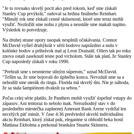
"Je to rovnako skvelý pocit ako pred rokom, keď sme získali
Stanley Cup prvýkrát," radoval sa hrdina finálneho Reinhart.
"Minulý rok sme získali cenné skúsenosti, ktoré sme teraz mohli
využiť. Nezložili sme nohu z plynu a neustále sme makali naplno.
Výsledok to potvrdzuje.
Na druhej strane opory naopak nesplnili očakávania. Connor
McDavid vyšiel druhýkrát v sérii bodovo naprázdno a nulu v
kolónke bodov a prihrávok mal aj Leon Draisaitl. Oilers tak po roku
znova ostali zaseknutí tesne pod vrcholom. Stále tak platí, že Stanley
Cup naposledy získali v roku 1990.
"Prehrali sme s nesmierne silným súperom," uznal McDavid.
"Teším sa, že sme bojovali do úplného konca. Nevzdali sme sa a
nehodili sme uterák do ringu. Florida má skvelý tím. Nie je náhoda,
že sa stala šampiónom dvakrát za sebou."
Počas celej série platilo, že Panthers mohli využiť úspešné vstupy do
zápasov. Ani tentoraz to nebolo inak. Nerozhodný stav v do
posledného miestečka zaplnenej Amerant Bank Arene vydržal len
necelých päť minút. V čase 4:36 predviedol skvelú individuálnu
akciu Reinhart, ktorý získal puk, elegantne si obhodil beka hostí
Mattiasa Ekholma a prekonal brankára Stuarta Skinnera.