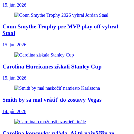
15. jún 2026
Conn Smythe Trophy pre MVP play off vyhral
Staal
15. jún 2026
Carolina Hurricanes získali Stanley Cup
15. jún 2026
Smith by sa mal vrátiť do zostavy Vegas
14. jún 2026
Carolina koncovky zvláda. Aj tú najväčšiu zo