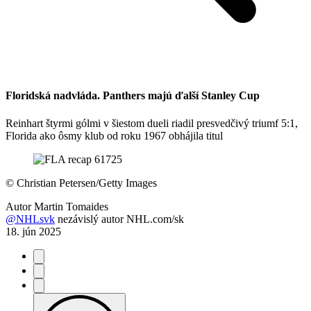
Floridská nadvláda. Panthers majú ďalší Stanley Cup
Reinhart štyrmi gólmi v šiestom dueli riadil presvedčivý triumf 5:1,
Florida ako ôsmy klub od roku 1967 obhájila titul
©
Christian Petersen/Getty Images
Autor
Martin Tomaides
@NHLsvk
nezávislý autor NHL.com/sk
18. jún 2025