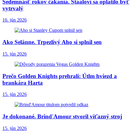
Sedemnásť rokov čakania. Staalovi sa oplatilo byť
vytrvalý
16. jún 2026
Ako Selänne. Trpezlivý Aho si splnil sen
15. jún 2026
Prečo Golden Knights prehrali: Útlm hviezd a
brankára Harta
15. jún 2026
Je dokonané. Brind'Amour stvoril víťazný stroj
15. jún 2026