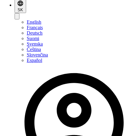
SK
English
Français
Deutsch
Suomi
Svenska
Čeština
Slovenčina
Español