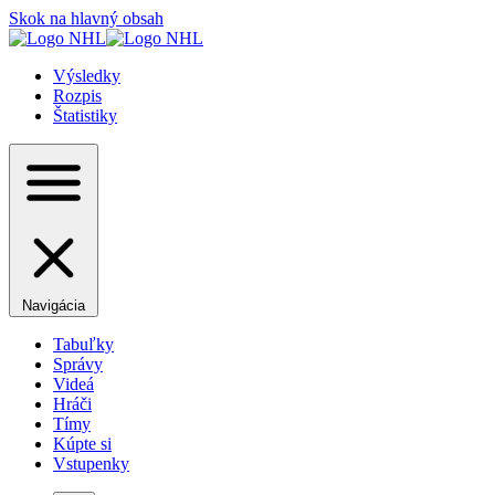
Skok na hlavný obsah
Výsledky
Rozpis
Štatistiky
Navigácia
Tabuľky
Správy
Videá
Hráči
Tímy
Kúpte si
Vstupenky