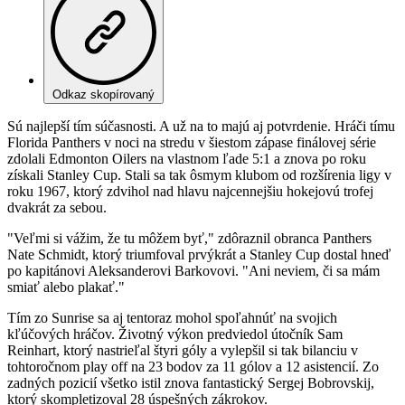
Odkaz skopírovaný
Sú najlepší tím súčasnosti. A už na to majú aj potvrdenie. Hráči tímu
Florida Panthers v noci na stredu v šiestom zápase finálovej série
zdolali Edmonton Oilers na vlastnom ľade 5:1 a znova po roku
získali Stanley Cup. Stali sa tak ôsmym klubom od rozšírenia ligy v
roku 1967, ktorý zdvihol nad hlavu najcennejšiu hokejovú trofej
dvakrát za sebou.
"Veľmi si vážim, že tu môžem byť," zdôraznil obranca Panthers
Nate Schmidt, ktorý triumfoval prvýkrát a Stanley Cup dostal hneď
po kapitánovi Aleksanderovi Barkovovi. "Ani neviem, či sa mám
smiať alebo plakať."
Tím zo Sunrise sa aj tentoraz mohol spoľahnúť na svojich
kľúčových hráčov. Životný výkon predviedol útočník Sam
Reinhart, ktorý nastrieľal štyri góly a vylepšil si tak bilanciu v
tohtoročnom play off na 23 bodov za 11 gólov a 12 asistencií. Zo
zadných pozicií všetko istil znova fantastický Sergej Bobrovskij,
ktorý skompletizoval 28 úspešných zákrokov.