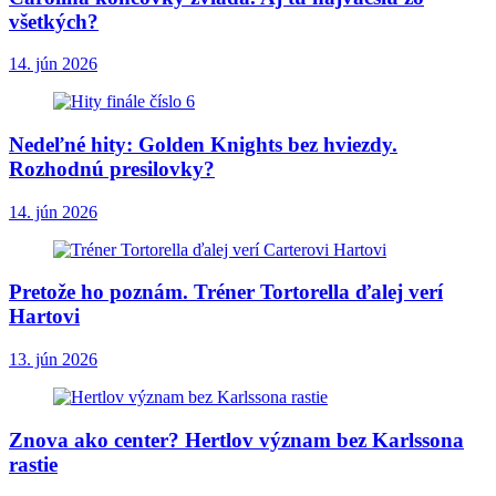
všetkých?
14. jún 2026
Nedeľné hity: Golden Knights bez hviezdy.
Rozhodnú presilovky?
14. jún 2026
Pretože ho poznám. Tréner Tortorella ďalej verí
Hartovi
13. jún 2026
Znova ako center? Hertlov význam bez Karlssona
rastie