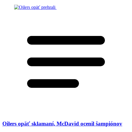
Oilers opäť sklamaní, McDavid ocenil šampiónov