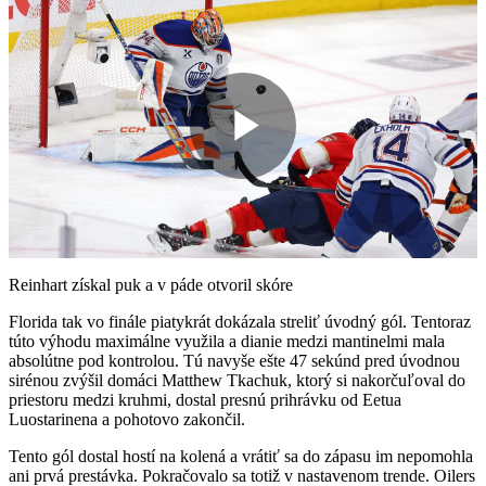
Play
Video
Reinhart získal puk a v páde otvoril skóre
Florida tak vo finále piatykrát dokázala streliť úvodný gól. Tentoraz
túto výhodu maximálne využila a dianie medzi mantinelmi mala
absolútne pod kontrolou. Tú navyše ešte 47 sekúnd pred úvodnou
sirénou zvýšil domáci Matthew Tkachuk, ktorý si nakorčuľoval do
priestoru medzi kruhmi, dostal presnú prihrávku od Eetua
Luostarinena a pohotovo zakončil.
Tento gól dostal hostí na kolená a vrátiť sa do zápasu im nepomohla
ani prvá prestávka. Pokračovalo sa totiž v nastavenom trende. Oilers