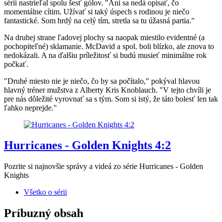
sérii nastrieľal spolu šesť gólov. "Ani sa nedá opísať, čo
momentálne cítim. Užívať si taký úspech s rodinou je niečo
fantastické. Som hrdý na celý tím, stretla sa tu úžasná partia."
Na druhej strane ľadovej plochy sa naopak miestilo evidentné (a
pochopiteľné) sklamanie. McDavid a spol. boli blízko, ale znova to
nedokázali. A na ďalšiu príležitosť si budú musieť minimálne rok
počkať.
"Druhé miesto nie je niečo, čo by sa počítalo," pokýval hlavou
hlavný tréner mužstva z Alberty Kris Knoblauch. "V tejto chvíli je
pre nás dôležité vyrovnať sa s tým. Som si istý, že táto bolesť len tak
ľahko neprejde."
Hurricanes - Golden Knights 4:2
Pozrite si najnovšie správy a videá zo série Hurricanes - Golden
Knights
Všetko o sérii
Príbuzný obsah