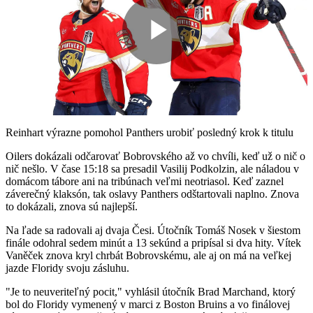
Play
Video
Reinhart výrazne pomohol Panthers urobiť posledný krok k titulu
Oilers dokázali odčarovať Bobrovského až vo chvíli, keď už o nič o
nič nešlo. V čase 15:18 sa presadil Vasilij Podkolzin, ale náladou v
domácom tábore ani na tribúnach veľmi neotriasol. Keď zaznel
záverečný klaksón, tak oslavy Panthers odštartovali naplno. Znova
to dokázali, znova sú najlepší.
Na ľade sa radovali aj dvaja Česi. Útočník Tomáš Nosek v šiestom
finále odohral sedem minút a 13 sekúnd a pripísal si dva hity. Vítek
Vaněček znova kryl chrbát Bobrovskému, ale aj on má na veľkej
jazde Floridy svoju zásluhu.
"Je to neuveriteľný pocit," vyhlásil útočník Brad Marchand, ktorý
bol do Floridy vymenený v marci z Boston Bruins a vo finálovej