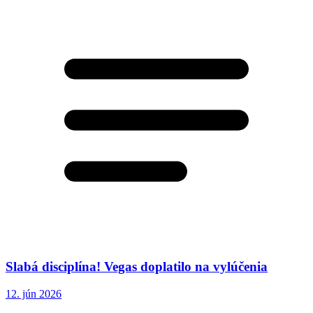
Slabá disciplína! Vegas doplatilo na vylúčenia
12. jún 2026