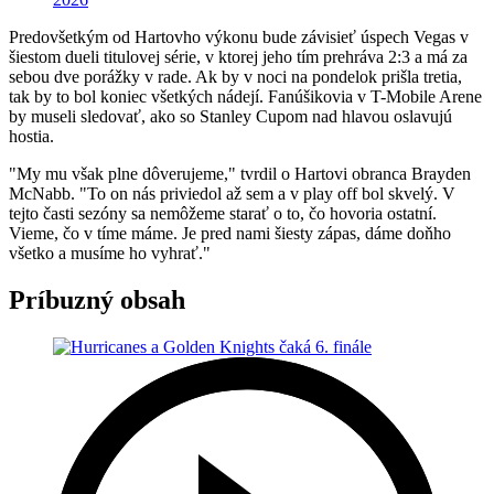
Predovšetkým od Hartovho výkonu bude závisieť úspech Vegas v
šiestom dueli titulovej série, v ktorej jeho tím prehráva 2:3 a má za
sebou dve porážky v rade. Ak by v noci na pondelok prišla tretia,
tak by to bol koniec všetkých nádejí. Fanúšikovia v T-Mobile Arene
by museli sledovať, ako so Stanley Cupom nad hlavou oslavujú
hostia.
"My mu však plne dôverujeme," tvrdil o Hartovi obranca Brayden
McNabb. "To on nás priviedol až sem a v play off bol skvelý. V
tejto časti sezóny sa nemôžeme starať o to, čo hovoria ostatní.
Vieme, čo v tíme máme. Je pred nami šiesty zápas, dáme doňho
všetko a musíme ho vyhrať."
Príbuzný obsah