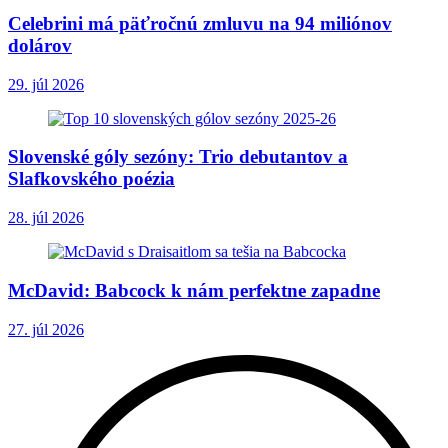
Celebrini má päťročnú zmluvu na 94 miliónov
dolárov
29. júl 2026
Slovenské góly sezóny: Trio debutantov a
Slafkovského poézia
28. júl 2026
McDavid: Babcock k nám perfektne zapadne
27. júl 2026