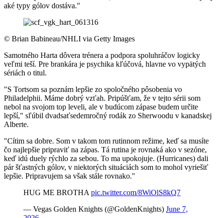
aké typy gólov dostáva."
©
Brian Babineau/NHLI via Getty Images
Samotného Harta dôvera trénera a podpora spoluhráčov logicky
veľmi teší. Pre brankára je psychika kľúčová, hlavne vo vypätých
sériách o titul.
"S Tortsom sa poznám lepšie zo spoločného pôsobenia vo
Philadelphii. Máme dobrý vzťah. Pripúšťam, že v tejto sérii som
nebol na svojom top leveli, ale v budúcom zápase budem určite
lepší," sľúbil dvadsaťsedemročný rodák zo Sherwoodu v kanadskej
Alberte.
"Cítim sa dobre. Som v takom tom rutinnom režime, keď sa musíte
čo najlepšie pripraviť na zápas. Tá rutina je rovnaká ako v sezóne,
keď idú duely rýchlo za sebou. To ma upokojuje. (Hurricanes) dali
pár šťastných gólov, v niektorých situáciách som to mohol vyriešiť
lepšie. Pripravujem sa však stále rovnako."
HUG ME BROTHA
pic.twitter.com/8WiOlS8kQ7
— Vegas Golden Knights (@GoldenKnights)
June 7,
2026