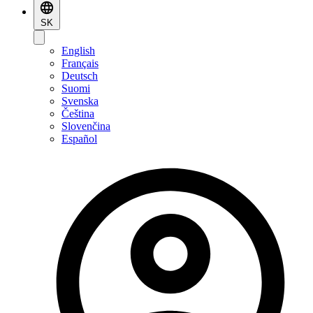
SK
English
Français
Deutsch
Suomi
Svenska
Čeština
Slovenčina
Español