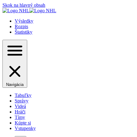
Skok na hlavný obsah
Výsledky
Rozpis
Štatistiky
Navigácia
Tabuľky
Správy
Videá
Hráči
Tímy
Kúpte si
Vstupenky