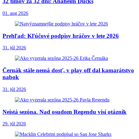
32 tímov za 32 dní: Anaheim Ducks
01. aug 2026
Prehľad: Kľúčové podpisy hráčov v lete 2026
31. júl 2026
Černák stále nemá dosť, v play off dal kamarátstvo
nabok
31. júl 2026
Neistá sezóna. Nad osudom Regendu visí otáznik
29. júl 2026