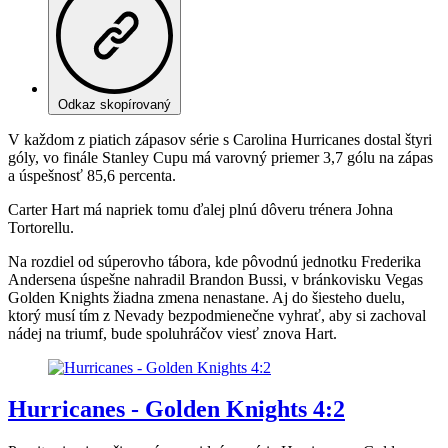
Odkaz skopírovaný
V každom z piatich zápasov série s Carolina Hurricanes dostal štyri
góly, vo finále Stanley Cupu má varovný priemer 3,7 gólu na zápas
a úspešnosť 85,6 percenta.
Carter Hart má napriek tomu ďalej plnú dôveru trénera Johna
Tortorellu.
Na rozdiel od súperovho tábora, kde pôvodnú jednotku Frederika
Andersena úspešne nahradil Brandon Bussi, v bránkovisku Vegas
Golden Knights žiadna zmena nenastane. Aj do šiesteho duelu,
ktorý musí tím z Nevady bezpodmienečne vyhrať, aby si zachoval
nádej na triumf, bude spoluhráčov viesť znova Hart.
Hurricanes - Golden Knights 4:2