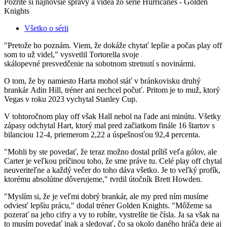
Pozrite si najnovšie správy a videá zo série Hurricanes - Golden
Knights
Všetko o sérii
"Pretože ho poznám. Viem, že dokáže chytať lepšie a počas play off
som to už videl," vysvetlil Tortorella svoje
skálopevné presvedčenie na sobotnom stretnutí s novinármi.
O tom, že by namiesto Harta mohol stáť v bránkovisku druhý
brankár Adin Hill, tréner ani nechcel počuť. Pritom je to muž, ktorý
Vegas v roku 2023 vychytal Stanley Cup.
V tohtoročnom play off však Hall nebol na ľade ani minútu. Všetky
zápasy odchytal Hart, ktorý mal pred začiatkom finále 16 štartov s
bilanciou 12-4, priemerom 2,22 a úspešnosťou 92,4 percenta.
"Mohli by ste povedať, že teraz možno dostal príliš veľa gólov, ale
Carter je veľkou príčinou toho, že sme práve tu. Celé play off chytal
neuveriteľne a každý večer do toho dáva všetko. Je to veľký profík,
ktorému absolútne dôverujeme," tvrdil útočník Brett Howden.
"Myslím si, že je veľmi dobrý brankár, ale my pred ním musíme
odviesť lepšiu prácu," dodal tréner Golden Knights. "Môžeme sa
pozerať na jeho cifry a vy to robíte, vystrelíte tie čísla. Ja sa však na
to musím povedať inak a sledovať, čo sa okolo daného hráča deje aj