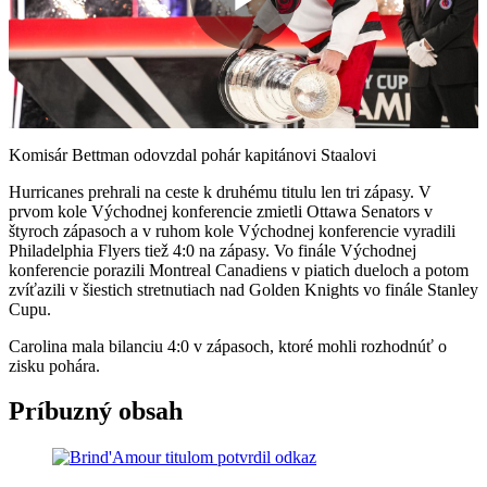
Play
Video
Komisár Bettman odovzdal pohár kapitánovi Staalovi
Hurricanes prehrali na ceste k druhému titulu len tri zápasy. V
prvom kole Východnej konferencie zmietli Ottawa Senators v
štyroch zápasoch a v ruhom kole Východnej konferencie vyradili
Philadelphia Flyers tiež 4:0 na zápasy. Vo finále Východnej
konferencie porazili Montreal Canadiens v piatich dueloch a potom
zvíťazili v šiestich stretnutiach nad Golden Knights vo finále Stanley
Cupu.
Carolina mala bilanciu 4:0 v zápasoch, ktoré mohli rozhodnúť o
zisku pohára.
Príbuzný obsah