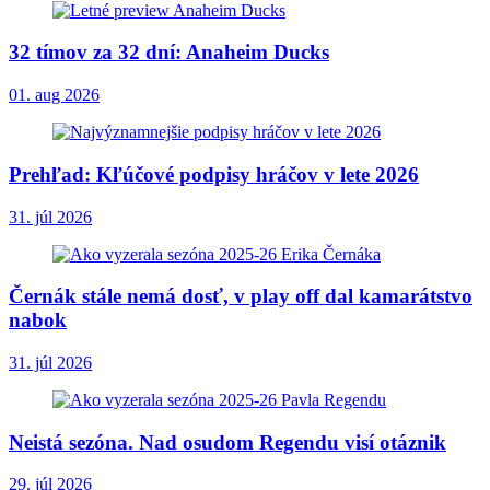
32 tímov za 32 dní: Anaheim Ducks
01. aug 2026
Prehľad: Kľúčové podpisy hráčov v lete 2026
31. júl 2026
Černák stále nemá dosť, v play off dal kamarátstvo
nabok
31. júl 2026
Neistá sezóna. Nad osudom Regendu visí otáznik
29. júl 2026