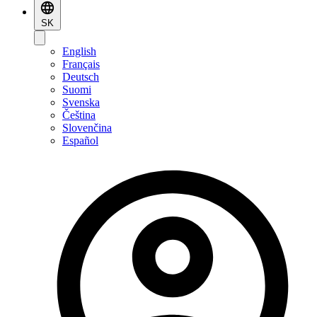
SK
English
Français
Deutsch
Suomi
Svenska
Čeština
Slovenčina
Español