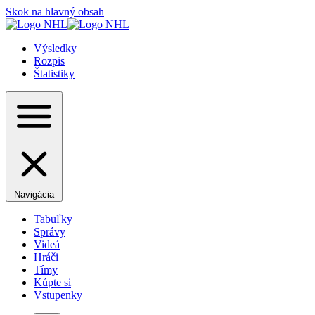
Skok na hlavný obsah
Výsledky
Rozpis
Štatistiky
Navigácia
Tabuľky
Správy
Videá
Hráči
Tímy
Kúpte si
Vstupenky