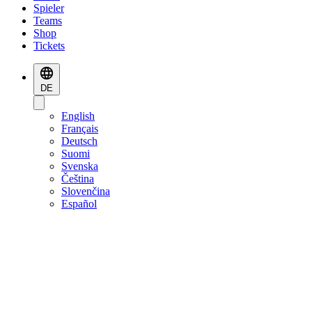
Spieler
Teams
Shop
Tickets
DE
English
Français
Deutsch
Suomi
Svenska
Čeština
Slovenčina
Español