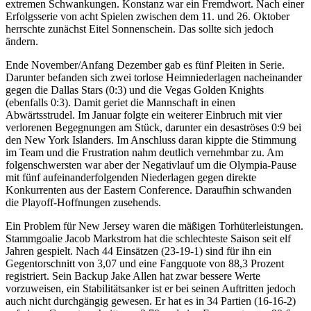
extremen Schwankungen. Konstanz war ein Fremdwort. Nach einer
Erfolgsserie von acht Spielen zwischen dem 11. und 26. Oktober
herrschte zunächst Eitel Sonnenschein. Das sollte sich jedoch
ändern.
Ende November/Anfang Dezember gab es fünf Pleiten in Serie.
Darunter befanden sich zwei torlose Heimniederlagen nacheinander
gegen die Dallas Stars (0:3) und die Vegas Golden Knights
(ebenfalls 0:3). Damit geriet die Mannschaft in einen
Abwärtsstrudel. Im Januar folgte ein weiterer Einbruch mit vier
verlorenen Begegnungen am Stück, darunter ein desaströses 0:9 bei
den New York Islanders. Im Anschluss daran kippte die Stimmung
im Team und die Frustration nahm deutlich vernehmbar zu. Am
folgenschwersten war aber der Negativlauf um die Olympia-Pause
mit fünf aufeinanderfolgenden Niederlagen gegen direkte
Konkurrenten aus der Eastern Conference. Daraufhin schwanden
die Playoff-Hoffnungen zusehends.
Ein Problem für New Jersey waren die mäßigen Torhüterleistungen.
Stammgoalie Jacob Markstrom hat die schlechteste Saison seit elf
Jahren gespielt. Nach 44 Einsätzen (23-19-1) sind für ihn ein
Gegentorschnitt von 3,07 und eine Fangquote von 88,3 Prozent
registriert. Sein Backup Jake Allen hat zwar bessere Werte
vorzuweisen, ein Stabilitätsanker ist er bei seinen Auftritten jedoch
auch nicht durchgängig gewesen. Er hat es in 34 Partien (16-16-2)