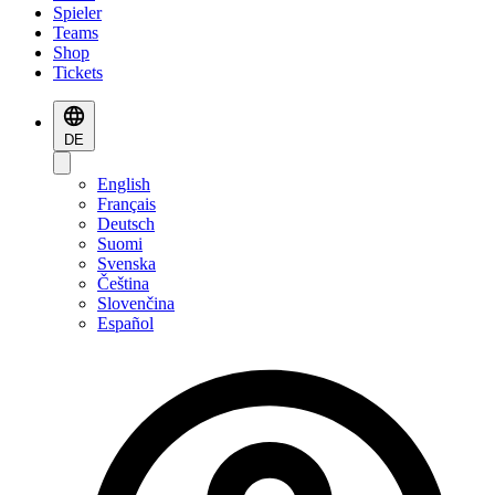
Spieler
Teams
Shop
Tickets
DE
English
Français
Deutsch
Suomi
Svenska
Čeština
Slovenčina
Español