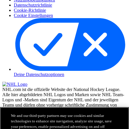
Datenschutzrichtlinie
Cookie-Richtlinie
Cookie Einstellungen
Deine Datenschutzoptionen
NHL.com ist die offizielle Website der National Hockey League.
Alle hier abgebildeten NHL Logos und Marken sowie NHL Team-
Logos und -Marken sind Eigentum der NHL und der jeweiligen
Teams und dürfen ohne vorherige schriftliche Zustimmung von
NHL Enterprises, L.P. © NHL 2026, nicht reproduziert werden.
Alle Rechte vorbehalten. Alle NHL Team-Trikots, die mit den
We and our third-party partners may use cookies and similar
Namen und Nummern der NHL Spieler versehen sind, sind offiziell
technologies to enhance site navigation, analyze site usage, save
von der NHL und der NHLPA lizenziert. Die Wortmarke Zamboni
your preferences, enable personalized advertising on and off