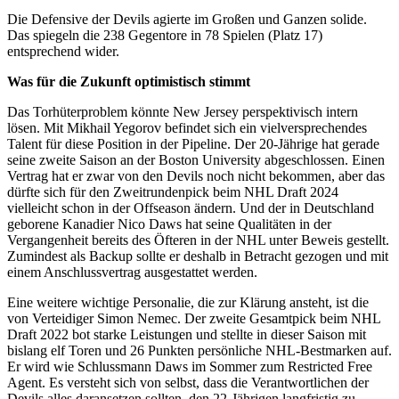
Die Defensive der Devils agierte im Großen und Ganzen solide.
Das spiegeln die 238 Gegentore in 78 Spielen (Platz 17)
entsprechend wider.
Was für die Zukunft optimistisch stimmt
Das Torhüterproblem könnte New Jersey perspektivisch intern
lösen. Mit Mikhail Yegorov befindet sich ein vielversprechendes
Talent für diese Position in der Pipeline. Der 20-Jährige hat gerade
seine zweite Saison an der Boston University abgeschlossen. Einen
Vertrag hat er zwar von den Devils noch nicht bekommen, aber das
dürfte sich für den Zweitrundenpick beim NHL Draft 2024
vielleicht schon in der Offseason ändern. Und der in Deutschland
geborene Kanadier Nico Daws hat seine Qualitäten in der
Vergangenheit bereits des Öfteren in der NHL unter Beweis gestellt.
Zumindest als Backup sollte er deshalb in Betracht gezogen und mit
einem Anschlussvertrag ausgestattet werden.
Eine weitere wichtige Personalie, die zur Klärung ansteht, ist die
von Verteidiger Simon Nemec. Der zweite Gesamtpick beim NHL
Draft 2022 bot starke Leistungen und stellte in dieser Saison mit
bislang elf Toren und 26 Punkten persönliche NHL-Bestmarken auf.
Er wird wie Schlussmann Daws im Sommer zum Restricted Free
Agent. Es versteht sich von selbst, dass die Verantwortlichen der
Devils alles daransetzen sollten, den 22-Jährigen langfristig zu