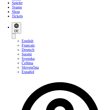
Spieler
Teams
Shop
Tickets
DE
English
Français
Deutsch
Suomi
Svenska
Čeština
Slovenčina
Español