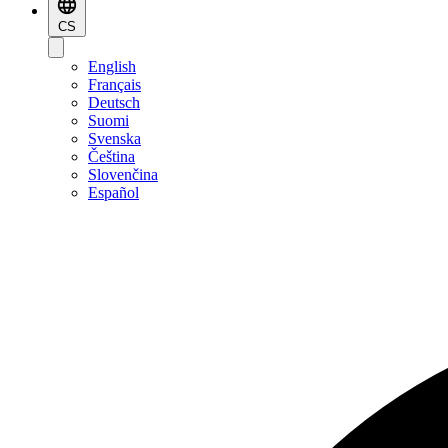
CS
English
Français
Deutsch
Suomi
Svenska
Čeština
Slovenčina
Español