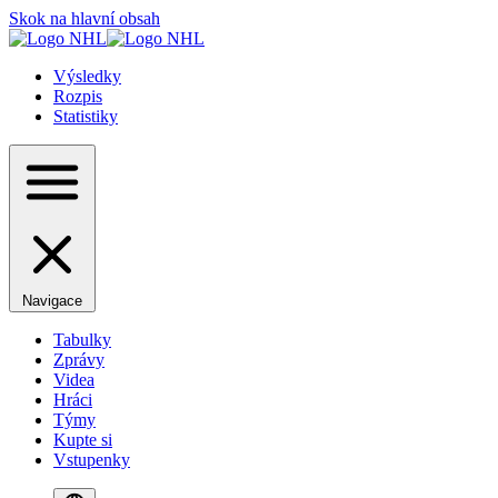
Skok na hlavní obsah
Výsledky
Rozpis
Statistiky
Navigace
Tabulky
Zprávy
Videa
Hráci
Týmy
Kupte si
Vstupenky