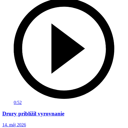
0:52
Drury priblížil vyrovnanie
14. máj 2026