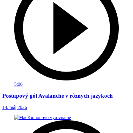
5:06
Postupový gól Avalanche v rôznych jazykoch
14. máj 2026