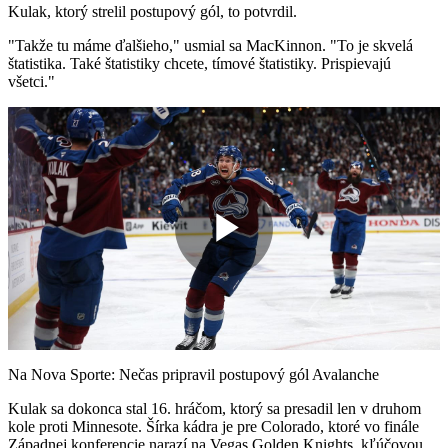
Kulak, ktorý strelil postupový gól, to potvrdil.
"Takže tu máme ďalšieho," usmial sa MacKinnon. "To je skvelá
štatistika. Také štatistiky chcete, tímové štatistiky. Prispievajú
všetci."
Play
Video
Na Nova Sporte: Nečas pripravil postupový gól Avalanche
Kulak sa dokonca stal 16. hráčom, ktorý sa presadil len v druhom
kole proti Minnesote. Šírka kádra je pre Colorado, ktoré vo finále
Západnej konferencie narazí na Vegas Golden Knights, kľúčovou