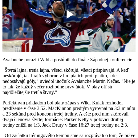
Play
Video
Avalanche porazili Wild a postúpili do finále Západnej konferencie
"Štvrtá lajna, tretia lajna, všetci skórujú, všetci prispievajú. A keď
neskórujú, tak hrajú výborne v hre piatich proti piatim, kde
nedostávajú góly," uviedol útočník Avalanche Martin Nečas. "Nie je
to tak, že každý večer rozhodne prvý útok. V play off sú
najdôležitejšie tretí a štvrtý."
Perfektným príkladom bol piaty zápas s Wild. Kulak rozhodol
predĺženie v čase 3:52, MacKinnon predtým vyrovnal na 3:3 minútu
a 23 sekúnd pred koncom tretej tretiny. A ešte pred ním skórovali
dvaja členovia štvrtej formácie: Parker Kelly v polovici druhej
tretiny znížil na 1:3, Jack Drury v čase 16:27 tretej tretiny na 2:3.
"Od začiatku tréningového kempu sme sa rozprávali o tom, že práve