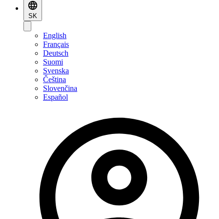
SK
English
Français
Deutsch
Suomi
Svenska
Čeština
Slovenčina
Español