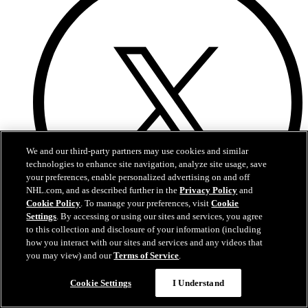
We and our third-party partners may use cookies and similar
technologies to enhance site navigation, analyze site usage, save
your preferences, enable personalized advertising on and off
NHL.com, and as described further in the
Privacy Policy
and
Cookie Policy
. To manage your preferences, visit
Cookie
Settings
. By accessing or using our sites and services, you agree
to this collection and disclosure of your information (including
how you interact with our sites and services and any videos that
X
you may view) and our
Terms of Service
.
Cookie Settings
I Understand