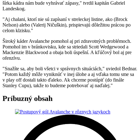
šírka kádra nám bude vyhrávať zápasy," tvrdil kapitán Gabriel
Landeskog.
"Aj chalani, ktorí nie sú zapísaní v streleckej listine, ako (Brock
Nelson) alebo (Valerij Ničuškin), prispievajú dôležitou prácou po
celom klzisku."
Široký káder Avalanche pomohol aj pri zdravotných problémoch.
Pomohol im v bránkovisku, kde sa striedali Scott Wedgewood a
Mackenzie Blackwood a obaja boli úspešní. A kľúčový bol aj pre
ofenzívu.
"Snažíte sa, aby boli všetci v správnych situáciách," uviedol Bednar.
"Potom každý môže vyniknúť v inej úlohe a aj vďaka tomu sme sa
v play off dostali takto ďaleko. Ak chceme postúpiť (do finále
Stanley Cupu), takže to budeme potrebovať aj naďalej."
Príbuzný obsah