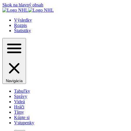
Skok na hlavný obsah
Výsledky
Rozpis
Štatistiky
Navigácia
Tabuľky
Správy
Videá
Hráči
Tímy
Kúpte si
Vstupenky