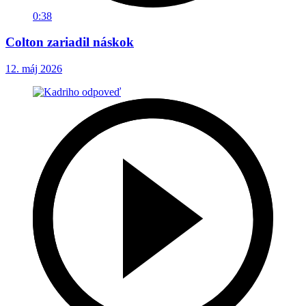
0:38
Colton zariadil náskok
12. máj 2026