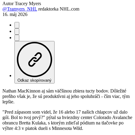
Autor
Tracey Myers
@Tramyers_NHL
redaktorka NHL.com
16. máj 2026
Odkaz skopírovaný
Nathan MacKinnon aj sám väčšinou zbiera tucty bodov. Dôležité
preňho však je, že sú produktívni aj jeho spoluhráči - čím viac, tým
lepšie.
"Pred zápasom som videl, že 16 alebo 17 našich chlapcov už dalo
gól. Bol to tvoj prvý?" pýtal sa hviezdny center Colorado Avalanche
obrancu Bretta Kulaka, s ktorým zdieľal pódium na tlačovke po
výhre 4:3 v piatok dueli s Minnesota Wild.