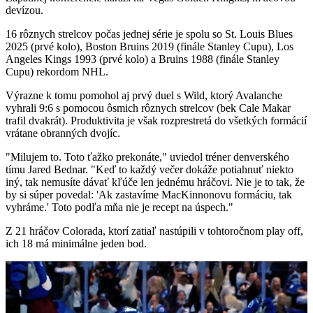
devízou.
16 rôznych strelcov počas jednej série je spolu so St. Louis Blues
2025 (prvé kolo), Boston Bruins 2019 (finále Stanley Cupu), Los
Angeles Kings 1993 (prvé kolo) a Bruins 1988 (finále Stanley
Cupu) rekordom NHL.
Výrazne k tomu pomohol aj prvý duel s Wild, ktorý Avalanche
vyhrali 9:6 s pomocou ôsmich rôznych strelcov (bek Cale Makar
trafil dvakrát). Produktivita je však rozprestretá do všetkých formácií
vrátane obranných dvojíc.
"Milujem to. Toto ťažko prekonáte," uviedol tréner denverského
tímu Jared Bednar. "Keď to každý večer dokáže potiahnuť niekto
iný, tak nemusíte dávať kľúče len jednému hráčovi. Nie je to tak, že
by si súper povedal: 'Ak zastavíme MacKinnonovu formáciu, tak
vyhráme.' Toto podľa mňa nie je recept na úspech."
Z 21 hráčov Colorada, ktorí zatiaľ nastúpili v tohtoročnom play off,
ich 18 má minimálne jeden bod.