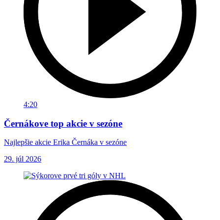
4:20
Černákove top akcie v sezóne
Najlepšie akcie Erika Černáka v sezóne
29. júl 2026