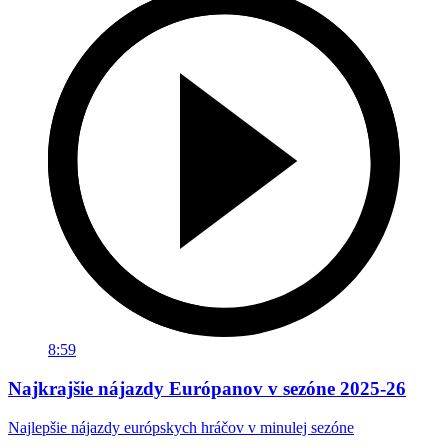
8:59
Najkrajšie nájazdy Európanov v sezóne 2025-26
Najlepšie nájazdy európskych hráčov v minulej sezóne