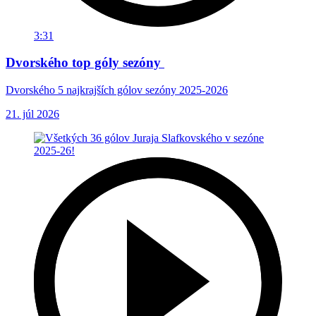
3:31
Dvorského top góly sezóny
Dvorského 5 najkrajších gólov sezóny 2025-2026
21. júl 2026