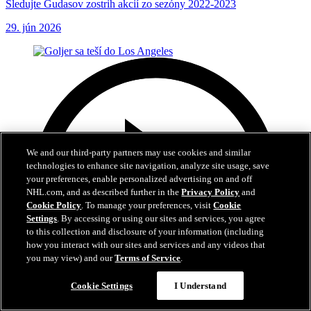
Sledujte Gudasov zostrih akcií zo sezóny 2022-2023
29. jún 2026
We and our third-party partners may use cookies and similar
technologies to enhance site navigation, analyze site usage, save
your preferences, enable personalized advertising on and off
NHL.com, and as described further in the
Privacy Policy
and
Cookie Policy
. To manage your preferences, visit
Cookie
Settings
. By accessing or using our sites and services, you agree
to this collection and disclosure of your information (including
how you interact with our sites and services and any videos that
you may view) and our
Terms of Service
.
Cookie Settings
I Understand
0:35