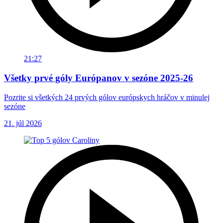
21:27
Všetky prvé góly Európanov v sezóne 2025-26
Pozrite si všetkých 24 prvých gólov európskych hráčov v minulej
sezóne
21. júl 2026