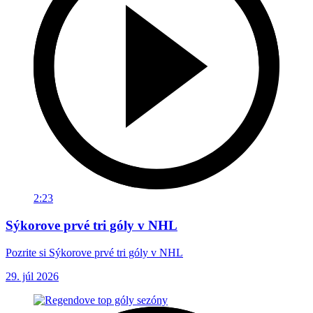
2:23
Sýkorove prvé tri góly v NHL
Pozrite si Sýkorove prvé tri góly v NHL
29. júl 2026