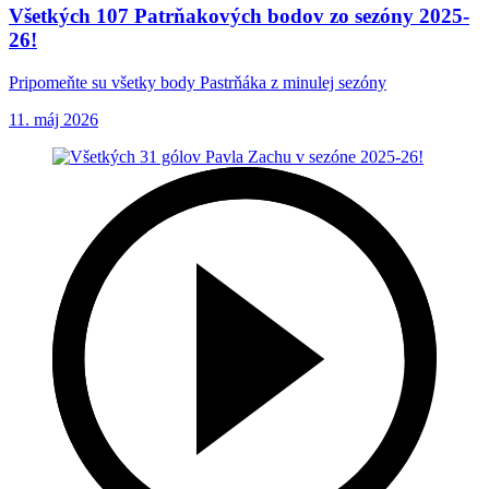
Všetkých 107 Patrňakových bodov zo sezóny 2025-
26!
Pripomeňte su všetky body Pastrňáka z minulej sezóny
11. máj 2026