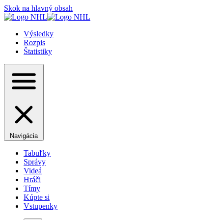
Skok na hlavný obsah
Výsledky
Rozpis
Štatistiky
Navigácia
Tabuľky
Správy
Videá
Hráči
Tímy
Kúpte si
Vstupenky