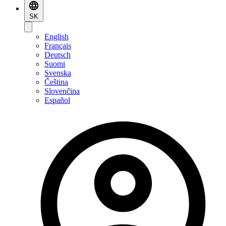
SK
English
Français
Deutsch
Suomi
Svenska
Čeština
Slovenčina
Español