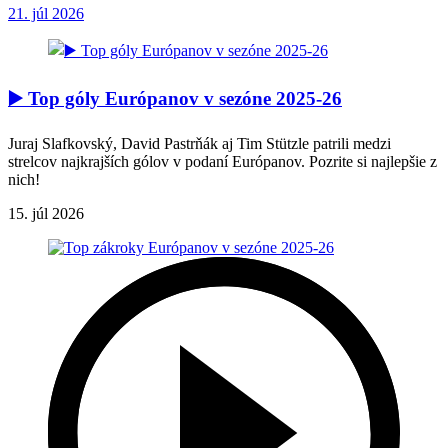
21. júl 2026
▶️ Top góly Európanov v sezóne 2025-26
Juraj Slafkovský, David Pastrňák aj Tim Stützle patrili medzi
strelcov najkrajších gólov v podaní Európanov. Pozrite si najlepšie z
nich!
15. júl 2026