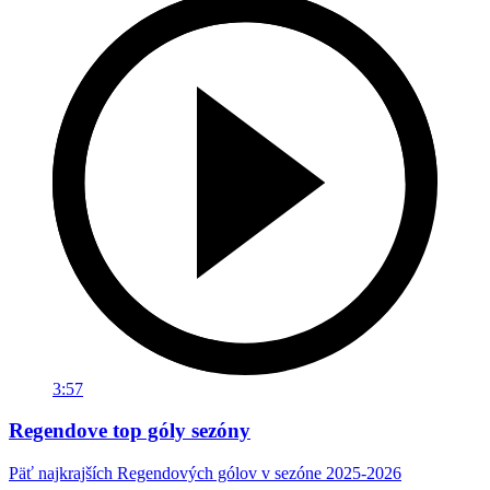
3:57
Regendove top góly sezóny
Päť najkrajších Regendových gólov v sezóne 2025-2026