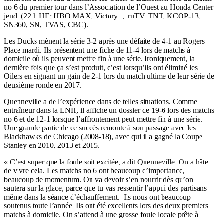
no 6 du premier tour dans l’Association de l’Ouest au Honda Center
jeudi (22 h HE; HBO MAX, Victory+, truTV, TNT, KCOP-13,
SN360, SN, TVAS, CBC).
Les Ducks mènent la série 3-2 après une défaite de 4-1 au Rogers
Place mardi. Ils présentent une fiche de 11-4 lors de matchs à
domicile où ils peuvent mettre fin à une série. Ironiquement, la
dernière fois que ça s’est produit, c’est lorsqu’ils ont éliminé les
Oilers en signant un gain de 2-1 lors du match ultime de leur série de
deuxième ronde en 2017.
Quenneville a de l’expérience dans de telles situations. Comme
entraîneur dans la LNH, il affiche un dossier de 19-6 lors des matchs
no 6 et de 12-1 lorsque l’affrontement peut mettre fin à une série.
Une grande partie de ce succès remonte à son passage avec les
Blackhawks de Chicago (2008-18), avec qui il a gagné la Coupe
Stanley en 2010, 2013 et 2015.
« C’est super que la foule soit excitée, a dit Quenneville. On a hâte
de vivre cela. Les matchs no 6 ont beaucoup d’importance,
beaucoup de momentum. On va devoir s’en nourrir dès qu’on
sautera sur la glace, parce que tu vas ressentir l’appui des partisans
même dans la séance d’échauffement. Ils nous ont beaucoup
soutenus toute l’année. Ils ont été excellents lors des deux premiers
matchs à domicile. On s’attend à une grosse foule locale prête à