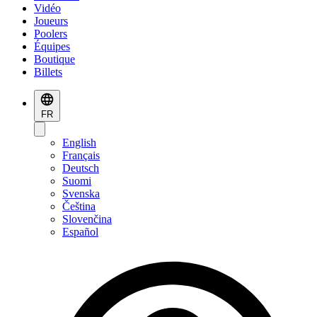
Vidéo
Joueurs
Poolers
Équipes
Boutique
Billets
FR
English
Français
Deutsch
Suomi
Svenska
Čeština
Slovenčina
Español