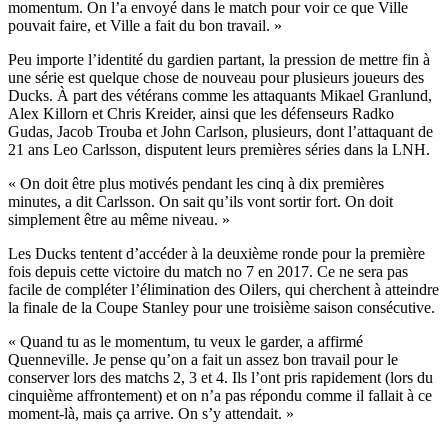
momentum. On l’a envoyé dans le match pour voir ce que Ville
pouvait faire, et Ville a fait du bon travail. »
Peu importe l’identité du gardien partant, la pression de mettre fin à
une série est quelque chose de nouveau pour plusieurs joueurs des
Ducks. À part des vétérans comme les attaquants Mikael Granlund,
Alex Killorn et Chris Kreider, ainsi que les défenseurs Radko
Gudas, Jacob Trouba et John Carlson, plusieurs, dont l’attaquant de
21 ans Leo Carlsson, disputent leurs premières séries dans la LNH.
« On doit être plus motivés pendant les cinq à dix premières
minutes, a dit Carlsson. On sait qu’ils vont sortir fort. On doit
simplement être au même niveau. »
Les Ducks tentent d’accéder à la deuxième ronde pour la première
fois depuis cette victoire du match no 7 en 2017. Ce ne sera pas
facile de compléter l’élimination des Oilers, qui cherchent à atteindre
la finale de la Coupe Stanley pour une troisième saison consécutive.
« Quand tu as le momentum, tu veux le garder, a affirmé
Quenneville. Je pense qu’on a fait un assez bon travail pour le
conserver lors des matchs 2, 3 et 4. Ils l’ont pris rapidement (lors du
cinquième affrontement) et on n’a pas répondu comme il fallait à ce
moment-là, mais ça arrive. On s’y attendait. »