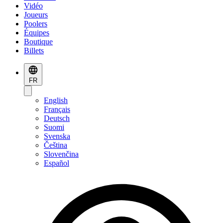
Vidéo
Joueurs
Poolers
Équipes
Boutique
Billets
FR
English
Français
Deutsch
Suomi
Svenska
Čeština
Slovenčina
Español