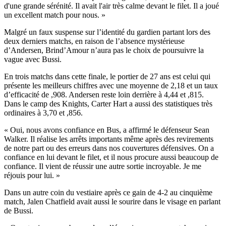
d'une grande sérénité. Il avait l'air très calme devant le filet. Il a joué
un excellent match pour nous. »
Malgré un faux suspense sur l’identité du gardien partant lors des
deux derniers matchs, en raison de l’absence mystérieuse
d’Andersen, Brind’Amour n’aura pas le choix de poursuivre la
vague avec Bussi.
En trois matchs dans cette finale, le portier de 27 ans est celui qui
présente les meilleurs chiffres avec une moyenne de 2,18 et un taux
d’efficacité de ,908. Andersen reste loin derrière à 4,44 et ,815.
Dans le camp des Knights, Carter Hart a aussi des statistiques très
ordinaires à 3,70 et ,856.
« Oui, nous avons confiance en Bus, a affirmé le défenseur Sean
Walker. Il réalise les arrêts importants même après des revirements
de notre part ou des erreurs dans nos couvertures défensives. On a
confiance en lui devant le filet, et il nous procure aussi beaucoup de
confiance. Il vient de réussir une autre sortie incroyable. Je me
réjouis pour lui. »
Dans un autre coin du vestiaire après ce gain de 4-2 au cinquième
match, Jalen Chatfield avait aussi le sourire dans le visage en parlant
de Bussi.