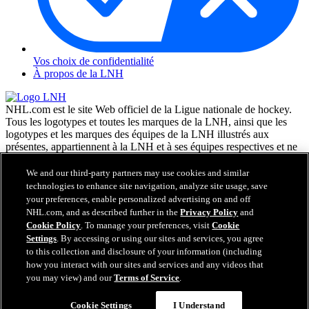
Vos choix de confidentialité
À propos de la LNH
NHL.com est le site Web officiel de la Ligue nationale de hockey.
Tous les logotypes et toutes les marques de la LNH, ainsi que les
logotypes et les marques des équipes de la LNH illustrés aux
présentes, appartiennent à la LNH et à ses équipes respectives et ne
peuvent être reproduits sans le consentement préalable écrit de NHL
Enterprises, L.P. © LNH 2026. Tous droits réservés. Tous les
We and our third-party partners may use cookies and similar
chandails d'équipe de la LNH personnalisés avec les noms des
technologies to enhance site navigation, analyze site usage, save
joueurs de la LNH et leurs numéros sont officiellement sous license
your preferences, enable personalized advertising on and off
de la LNH et de l'AJLNH. Le mot servant de marque Zamboni et la
NHL.com, and as described further in the
Privacy Policy
and
configuration de la surfaceuse Zamboni sont des marques de
Cookie Policy
. To manage your preferences, visit
Cookie
commerce déposées de Frank J. Zamboni & Co., Inc. © Frank J.
Settings
. By accessing or using our sites and services, you agree
Zamboni & Co., Inc. 2026. Tous droits réservés. Toute autre marque
to this collection and disclosure of your information (including
déposée ou tout droit d'auteur d'une tierce partie sont la propriété de
how you interact with our sites and services and any videos that
leurs auteurs respectifs. Tous droits réservés.
you may view) and our
Terms of Service
.
Cookie Settings
I Understand