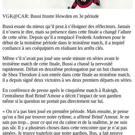
Video
VGK@CAR: Bussi frustre Howden en 3e période
Bussi essaie du mieux qu’il peut à s’éloigner des réflecteurs. Jamais
il n’osera le dire, mais sa présence dans cette finale a changé l’allure
de cette série. Depuis qu’il a remplacé Frederik Andersen pour le
début de la troisième période dans le troisième match, il a inspiré
confiance à ses coéquipiers en réalisant les arrêts clés.
Même s’il n’avait pas joué une seule minute en séries avant le
troisième match de cette finale, Bussi a chassé la nervosité
rapidement. Défait en deuxième prolongation par un but chanceux
de Shea Theodore à son entrée dans cette finale au troisième match,
il a depuis signé deux victoires à ses deux premiers départs en séries.
En conférence de presse après le cinquième match à Raleigh,
l’entraîneur Rod Brind’Amour a décrit l’impact de son gardien
même si la question ne portait pas directement sur lui.
« On n’a pas bien joué en première période. Mais ensuite, je pense
qu'on a fini par trouver notre rythme, a affirmé Brind’Amour. Je ne
sais pas trop... pour ce qui est du calme et de la maîtrise, je ne suis
pas sûr. Il y a plusieurs choses dans cette rencontre que je n’ai pas
aimées. Je trouve toutefois que notre gardien, Bus, a fait preuve