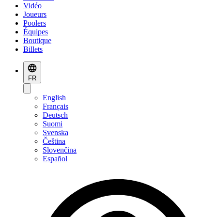
Vidéo
Joueurs
Poolers
Équipes
Boutique
Billets
FR
English
Français
Deutsch
Suomi
Svenska
Čeština
Slovenčina
Español