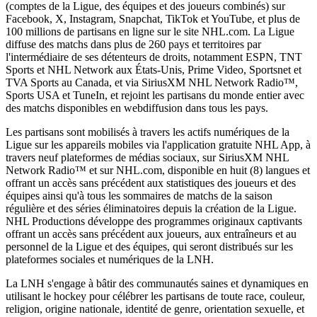
(comptes de la Ligue, des équipes et des joueurs combinés) sur
Facebook, X, Instagram, Snapchat, TikTok et YouTube, et plus de
100 millions de partisans en ligne sur le site NHL.com. La Ligue
diffuse des matchs dans plus de 260 pays et territoires par
l'intermédiaire de ses détenteurs de droits, notamment ESPN, TNT
Sports et NHL Network aux États-Unis, Prime Video, Sportsnet et
TVA Sports au Canada, et via SiriusXM NHL Network Radio™,
Sports USA et TuneIn, et rejoint les partisans du monde entier avec
des matchs disponibles en webdiffusion dans tous les pays.
Les partisans sont mobilisés à travers les actifs numériques de la
Ligue sur les appareils mobiles via l'application gratuite NHL App, à
travers neuf plateformes de médias sociaux, sur SiriusXM NHL
Network Radio™ et sur NHL.com, disponible en huit (8) langues et
offrant un accès sans précédent aux statistiques des joueurs et des
équipes ainsi qu'à tous les sommaires de matchs de la saison
régulière et des séries éliminatoires depuis la création de la Ligue.
NHL Productions développe des programmes originaux captivants
offrant un accès sans précédent aux joueurs, aux entraîneurs et au
personnel de la Ligue et des équipes, qui seront distribués sur les
plateformes sociales et numériques de la LNH.
La LNH s'engage à bâtir des communautés saines et dynamiques en
utilisant le hockey pour célébrer les partisans de toute race, couleur,
religion, origine nationale, identité de genre, orientation sexuelle, et