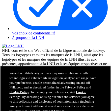
Vos choix de confidentialité
À propos de la LNH
NHL.com est le site Web officiel de la Ligue nationale de hockey.
Tous les logotypes et toutes les marques de la LNH, ainsi que les
logotypes et les marques des équipes de la LNH illustrés aux
présentes, appartiennent à la LNH et à ses équipes respectives et ne
peuvent être reproduits sans le consentement préalable écrit de NHL
Enterprises, L.P. © LNH 2026. Tous droits réservés. Tous les
We and our third-party partners may use cookies and similar
chandails d'équipe de la LNH personnalisés avec les noms des
technologies to enhance site navigation, analyze site usage, save
joueurs de la LNH et leurs numéros sont officiellement sous license
your preferences, enable personalized advertising on and off
de la LNH et de l'AJLNH. Le mot servant de marque Zamboni et la
NHL.com, and as described further in the
Privacy Policy
and
configuration de la surfaceuse Zamboni sont des marques de
Cookie Policy
. To manage your preferences, visit
Cookie
commerce déposées de Frank J. Zamboni & Co., Inc. © Frank J.
Settings
. By accessing or using our sites and services, you agree
Zamboni & Co., Inc. 2026. Tous droits réservés. Toute autre marque
to this collection and disclosure of your information (including
déposée ou tout droit d'auteur d'une tierce partie sont la propriété de
how you interact with our sites and services and any videos that
leurs auteurs respectifs. Tous droits réservés.
you may view) and our
Terms of Service
.