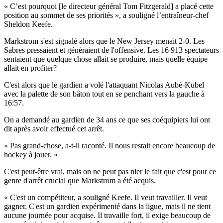
« C’est pourquoi [le directeur général Tom Fitzgerald] a placé cette
position au sommet de ses priorités », a souligné l’entraîneur-chef
Sheldon Keefe.
Markstrom s'est signalé alors que le New Jersey menait 2-0. Les
Sabres pressaient et généraient de l'offensive. Les 16 913 spectateurs
sentaient que quelque chose allait se produire, mais quelle équipe
allait en profiter?
C'est alors que le gardien a volé l'attaquant Nicolas Aubé-Kubel
avec la palette de son bâton tout en se penchant vers la gauche à
16:57.
On a demandé au gardien de 34 ans ce que ses coéquipiers lui ont
dit après avoir effectué cet arrêt.
« Pas grand-chose, a-t-il raconté. Il nous restait encore beaucoup de
hockey à jouer. »
C'est peut-être vrai, mais on ne peut pas nier le fait que c'est pour ce
genre d'arrêt crucial que Markstrom a été acquis.
« C'est un compétiteur, a souligné Keefe. Il veut travailler. Il veut
gagner. C'est un gardien expérimenté dans la ligue, mais il ne tient
aucune journée pour acquise. Il travaille fort, il exige beaucoup de