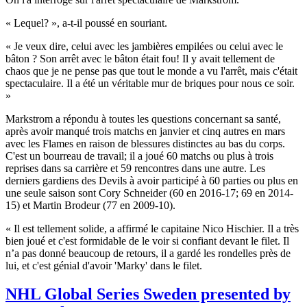
« Lequel? », a-t-il poussé en souriant.
« Je veux dire, celui avec les jambières empilées ou celui avec le
bâton ? Son arrêt avec le bâton était fou! Il y avait tellement de
chaos que je ne pense pas que tout le monde a vu l'arrêt, mais c'était
spectaculaire. Il a été un véritable mur de briques pour nous ce soir.
»
Markstrom a répondu à toutes les questions concernant sa santé,
après avoir manqué trois matchs en janvier et cinq autres en mars
avec les Flames en raison de blessures distinctes au bas du corps.
C'est un bourreau de travail; il a joué 60 matchs ou plus à trois
reprises dans sa carrière et 59 rencontres dans une autre. Les
derniers gardiens des Devils à avoir participé à 60 parties ou plus en
une seule saison sont Cory Schneider (60 en 2016-17; 69 en 2014-
15) et Martin Brodeur (77 en 2009-10).
« Il est tellement solide, a affirmé le capitaine Nico Hischier. Il a très
bien joué et c'est formidable de le voir si confiant devant le filet. Il
n’a pas donné beaucoup de retours, il a gardé les rondelles près de
lui, et c'est génial d'avoir 'Marky' dans le filet.
NHL Global Series Sweden presented by