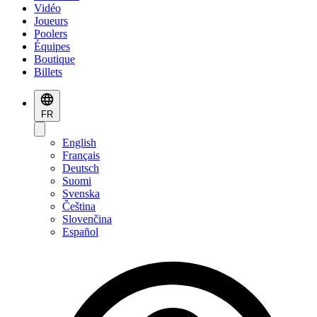
Vidéo
Joueurs
Poolers
Équipes
Boutique
Billets
FR
English
Français
Deutsch
Suomi
Svenska
Čeština
Slovenčina
Español