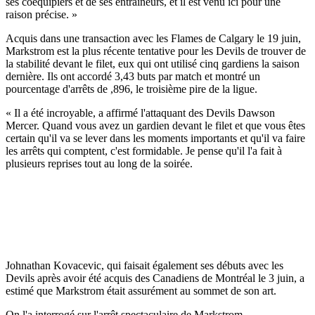
ses coéquipiers et de ses entraîneurs, et il est venu ici pour une
raison précise. »
Acquis dans une transaction avec les Flames de Calgary le 19 juin,
Markstrom est la plus récente tentative pour les Devils de trouver de
la stabilité devant le filet, eux qui ont utilisé cinq gardiens la saison
dernière. Ils ont accordé 3,43 buts par match et montré un
pourcentage d'arrêts de ,896, le troisième pire de la ligue.
« Il a été incroyable, a affirmé l'attaquant des Devils Dawson
Mercer. Quand vous avez un gardien devant le filet et que vous êtes
certain qu'il va se lever dans les moments importants et qu'il va faire
les arrêts qui comptent, c'est formidable. Je pense qu'il l'a fait à
plusieurs reprises tout au long de la soirée.
Johnathan Kovacevic, qui faisait également ses débuts avec les
Devils après avoir été acquis des Canadiens de Montréal le 3 juin, a
estimé que Markstrom était assurément au sommet de son art.
On l'a interrogé sur l'arrêt spectaculaire de Markstrom.