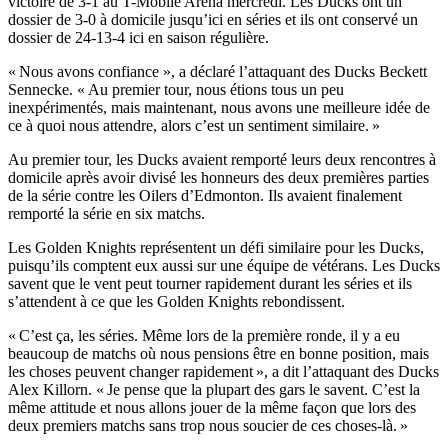
victoire de 3-1 au T-Mobile Arena mercredi. Les Ducks ont un
dossier de 3-0 à domicile jusqu’ici en séries et ils ont conservé un
dossier de 24-13-4 ici en saison régulière.
« Nous avons confiance », a déclaré l’attaquant des Ducks Beckett
Sennecke. « Au premier tour, nous étions tous un peu
inexpérimentés, mais maintenant, nous avons une meilleure idée de
ce à quoi nous attendre, alors c’est un sentiment similaire. »
Au premier tour, les Ducks avaient remporté leurs deux rencontres à
domicile après avoir divisé les honneurs des deux premières parties
de la série contre les Oilers d’Edmonton. Ils avaient finalement
remporté la série en six matchs.
Les Golden Knights représentent un défi similaire pour les Ducks,
puisqu’ils comptent eux aussi sur une équipe de vétérans. Les Ducks
savent que le vent peut tourner rapidement durant les séries et ils
s’attendent à ce que les Golden Knights rebondissent.
« C’est ça, les séries. Même lors de la première ronde, il y a eu
beaucoup de matchs où nous pensions être en bonne position, mais
les choses peuvent changer rapidement », a dit l’attaquant des Ducks
Alex Killorn. « Je pense que la plupart des gars le savent. C’est la
même attitude et nous allons jouer de la même façon que lors des
deux premiers matchs sans trop nous soucier de ces choses‑là. »