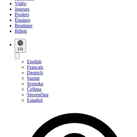
Vidéo
Joueurs
Poolers
Équipes
Boutique
Billets
FR
English
Français
Deutsch
Suomi
Svenska
Čeština
Slovenčina
Español