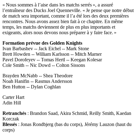
« Nous sommes à l’aise dans les matchs serrés », a assuré
l’entraîneur des Ducks Joel Quenneville. « Je pense que notre début
de match sera important, comme il l’a été lors des deux premières
rencontres. Nous avons assez bien fait à ce chapitre. En même
temps, les matchs deviennent de plus en plus importants et
exigeants, alors nous devons nous préparer à y faire face. »
Formation prévue des Golden Knights
Ivan Barbashev -- Jack Eichel -- Mark Stone
Brett Howden -- William Karlsson -- Mitch Marner
Pavel Dorofeyev -- Tomas Hertl -- Keegan Kolesar
Cole Smith -- Nic Dowd -- Colton Sissons
Brayden McNabb -- Shea Theodore
Noah Hanifin -- Rasmus Andersson
Ben Hutton -- Dylan Coghlan
Carter Hart
Adin Hill
Retranchés
: Brandon Saad, Akira Schmid, Reilly Smith, Kaedan
Korczak
Blessés
: Jonas Rondbjerg (bas du corps), Jérémy Lauzon (haut du
corps)