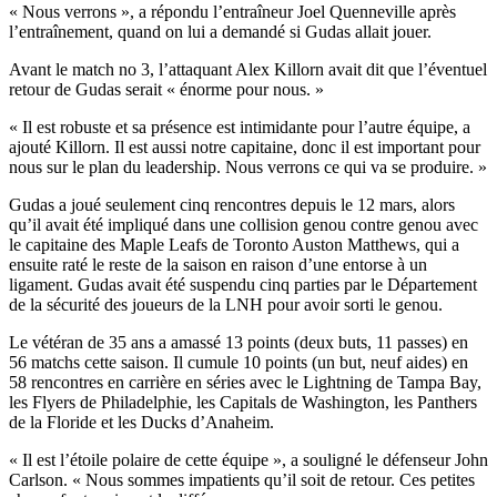
« Nous verrons », a répondu l’entraîneur Joel Quenneville après
l’entraînement, quand on lui a demandé si Gudas allait jouer.
Avant le match no 3, l’attaquant Alex Killorn avait dit que l’éventuel
retour de Gudas serait « énorme pour nous. »
« Il est robuste et sa présence est intimidante pour l’autre équipe, a
ajouté Killorn. Il est aussi notre capitaine, donc il est important pour
nous sur le plan du leadership. Nous verrons ce qui va se produire. »
Gudas a joué seulement cinq rencontres depuis le 12 mars, alors
qu’il avait été impliqué dans une collision genou contre genou avec
le capitaine des Maple Leafs de Toronto Auston Matthews, qui a
ensuite raté le reste de la saison en raison d’une entorse à un
ligament. Gudas avait été suspendu cinq parties par le Département
de la sécurité des joueurs de la LNH pour avoir sorti le genou.
Le vétéran de 35 ans a amassé 13 points (deux buts, 11 passes) en
56 matchs cette saison. Il cumule 10 points (un but, neuf aides) en
58 rencontres en carrière en séries avec le Lightning de Tampa Bay,
les Flyers de Philadelphie, les Capitals de Washington, les Panthers
de la Floride et les Ducks d’Anaheim.
« Il est l’étoile polaire de cette équipe », a souligné le défenseur John
Carlson. « Nous sommes impatients qu’il soit de retour. Ces petites