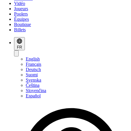
Vidéo
Joueurs
Poolers
Équipes
Boutique
Billets
FR
English
Français
Deutsch
Suomi
Svenska
Čeština
Slovenčina
Español