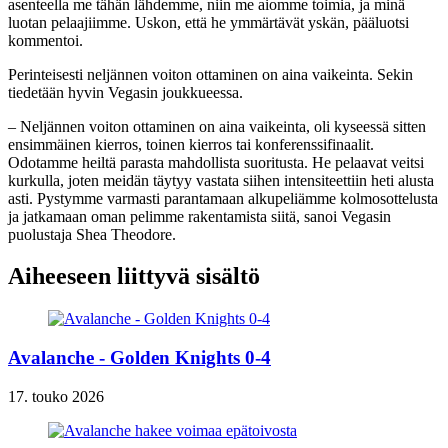
asenteella me tähän lähdemme, niin me aiomme toimia, ja minä
luotan pelaajiimme. Uskon, että he ymmärtävät yskän, pääluotsi
kommentoi.
Perinteisesti neljännen voiton ottaminen on aina vaikeinta. Sekin
tiedetään hyvin Vegasin joukkueessa.
– Neljännen voiton ottaminen on aina vaikeinta, oli kyseessä sitten
ensimmäinen kierros, toinen kierros tai konferenssifinaalit.
Odotamme heiltä parasta mahdollista suoritusta. He pelaavat veitsi
kurkulla, joten meidän täytyy vastata siihen intensiteettiin heti alusta
asti. Pystymme varmasti parantamaan alkupeliämme kolmosottelusta
ja jatkamaan oman pelimme rakentamista siitä, sanoi Vegasin
puolustaja Shea Theodore.
Aiheeseen liittyvä sisältö
Avalanche - Golden Knights 0-4
17. touko 2026