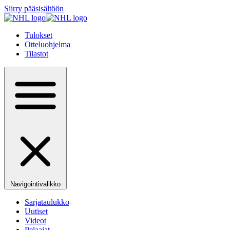
Siirry pääsisältöön
Tulokset
Otteluohjelma
Tilastot
Navigointivalikko
Sarjataulukko
Uutiset
Videot
Pelaajat