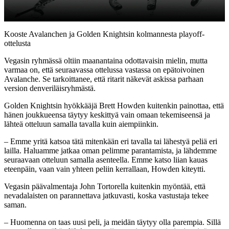
Video
Kooste Avalanchen ja Golden Knightsin kolmannesta playoff-
ottelusta
Vegasin ryhmässä oltiin maanantaina odottavaisin mielin, mutta
varmaa on, että seuraavassa ottelussa vastassa on epätoivoinen
Avalanche. Se tarkoittanee, että ritarit näkevät askissa parhaan
version denveriläisryhmästä.
Golden Knightsin hyökkääjä Brett Howden kuitenkin painottaa, että
hänen joukkueensa täytyy keskittyä vain omaan tekemiseensä ja
lähteä otteluun samalla tavalla kuin aiempiinkin.
– Emme yritä katsoa tätä mitenkään eri tavalla tai lähestyä peliä eri
lailla. Haluamme jatkaa oman pelimme parantamista, ja lähdemme
seuraavaan otteluun samalla asenteella. Emme katso liian kauas
eteenpäin, vaan vain yhteen peliin kerrallaan, Howden kiteytti.
Vegasin päävalmentaja John Tortorella kuitenkin myöntää, että
nevadalaisten on parannettava jatkuvasti, koska vastustaja tekee
saman.
– Huomenna on taas uusi peli, ja meidän täytyy olla parempia. Sillä