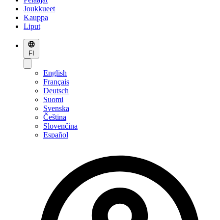
Joukkueet
Kauppa
Liput
FI
English
Français
Deutsch
Suomi
Svenska
Čeština
Slovenčina
Español