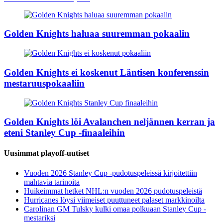
Golden Knights haluaa suuremman pokaalin
Golden Knights ei koskenut Läntisen konferenssin
mestaruuspokaaliin
Golden Knights löi Avalanchen neljännen kerran ja
eteni Stanley Cup -finaaleihin
Uusimmat playoff-uutiset
Vuoden 2026 Stanley Cup -pudotuspeleissä kirjoitettiin
mahtavia tarinoita
Huikeimmat hetket NHL:n vuoden 2026 pudotuspeleistä
Hurricanes löysi viimeiset puuttuneet palaset markkinoilta
Carolinan GM Tulsky kulki omaa polkuaan Stanley Cup -
mestariksi