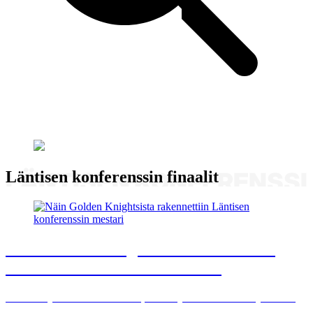
Läntisen konferenssin finaalit
Näin Golden Knightsista rakennettiin
Läntisen konferenssin mestari
Marnerin ja Eichelin hankinnat, Dorofejevin varaaminen ja Hartin
värvääminen avaintekijöinä