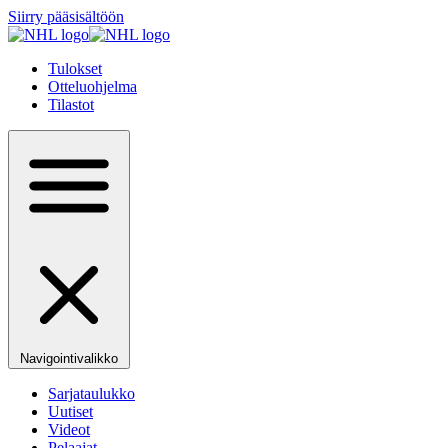
Siirry pääsisältöön
Tulokset
Otteluohjelma
Tilastot
Navigointivalikko
Sarjataulukko
Uutiset
Videot
Pelaajat