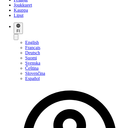
Joukkueet
Kauppa
Liput
FI
English
Français
Deutsch
Suomi
Svenska
Čeština
Slovenčina
Español