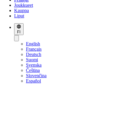
Joukkueet
Kauppa
Liput
FI
English
Français
Deutsch
Suomi
Svenska
Čeština
Slovenčina
Español