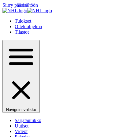
Siirry pääsisältöön
Tulokset
Otteluohjelma
Tilastot
Navigointivalikko
Sarjataulukko
Uutiset
Videot
Pelaajat