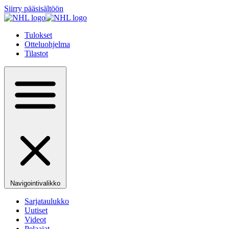
Siirry pääsisältöön
Tulokset
Otteluohjelma
Tilastot
Navigointivalikko
Sarjataulukko
Uutiset
Videot
Pelaajat