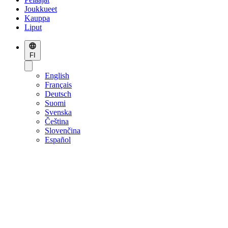
Joukkueet
Kauppa
Liput
FI
English
Français
Deutsch
Suomi
Svenska
Čeština
Slovenčina
Español