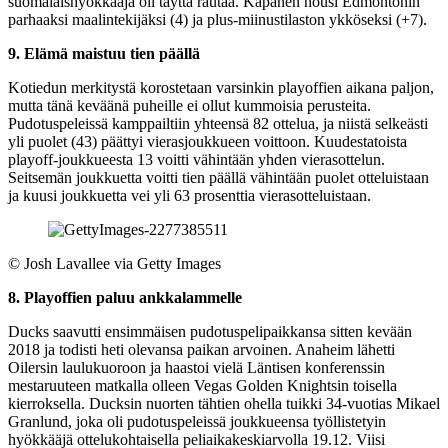
suomalaishyökkääjä oli täyttä rautaa. Kapanen nousi Edmontonin
parhaaksi maalintekijäksi (4) ja plus-miinustilaston ykköseksi (+7).
9. Elämä maistuu tien päällä
Kotiedun merkitystä korostetaan varsinkin playoffien aikana paljon,
mutta tänä keväänä puheille ei ollut kummoisia perusteita.
Pudotuspeleissä kamppailtiin yhteensä 82 ottelua, ja niistä selkeästi
yli puolet (43) päättyi vierasjoukkueen voittoon. Kuudestatoista
playoff-joukkueesta 13 voitti vähintään yhden vierasottelun.
Seitsemän joukkuetta voitti tien päällä vähintään puolet otteluistaan
ja kuusi joukkuetta vei yli 63 prosenttia vierasotteluistaan.
©
Josh Lavallee via Getty Images
8. Playoffien paluu ankkalammelle
Ducks saavutti ensimmäisen pudotuspelipaikkansa sitten kevään
2018 ja todisti heti olevansa paikan arvoinen. Anaheim lähetti
Oilersin laulukuoroon ja haastoi vielä Läntisen konferenssin
mestaruuteen matkalla olleen Vegas Golden Knightsin toisella
kierroksella. Ducksin nuorten tähtien ohella tuikki 34-vuotias Mikael
Granlund, joka oli pudotuspeleissä joukkueensa työllistetyin
hyökkääjä ottelukohtaisella peliaikakeskiarvolla 19.12. Viisi