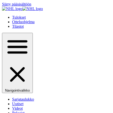
Siirry pääsisältöön
Tulokset
Otteluohjelma
Tilastot
Navigointivalikko
Sarjataulukko
Uutiset
Videot
Pelaajat