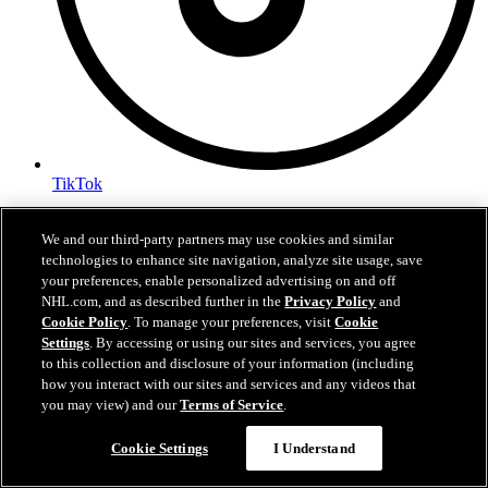
TikTok
Palveluehdot
Tietosuojakäytäntö
We and our third-party partners may use cookies and similar
Evästekäytännöt
technologies to enhance site navigation, analyze site usage, save
Evästeasetukset
your preferences, enable personalized advertising on and off
NHL.com, and as described further in the
Privacy Policy
and
Cookie Policy
. To manage your preferences, visit
Cookie
Settings
. By accessing or using our sites and services, you agree
to this collection and disclosure of your information (including
how you interact with our sites and services and any videos that
you may view) and our
Terms of Service
.
Cookie Settings
I Understand