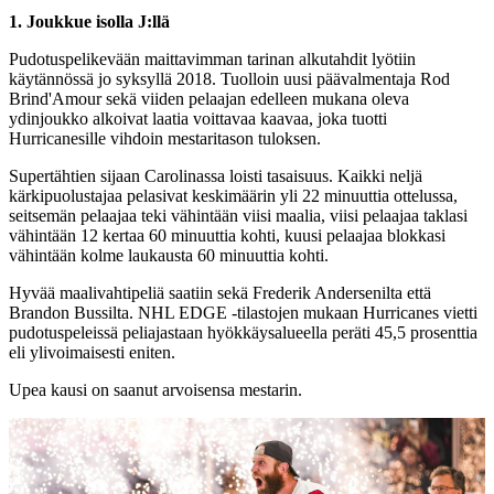
1. Joukkue isolla J:llä
Pudotuspelikevään maittavimman tarinan alkutahdit lyötiin
käytännössä jo syksyllä 2018. Tuolloin uusi päävalmentaja Rod
Brind'Amour sekä viiden pelaajan edelleen mukana oleva
ydinjoukko alkoivat laatia voittavaa kaavaa, joka tuotti
Hurricanesille vihdoin mestaritason tuloksen.
Supertähtien sijaan Carolinassa loisti tasaisuus. Kaikki neljä
kärkipuolustajaa pelasivat keskimäärin yli 22 minuuttia ottelussa,
seitsemän pelaajaa teki vähintään viisi maalia, viisi pelaajaa taklasi
vähintään 12 kertaa 60 minuuttia kohti, kuusi pelaajaa blokkasi
vähintään kolme laukausta 60 minuuttia kohti.
Hyvää maalivahtipeliä saatiin sekä Frederik Andersenilta että
Brandon Bussilta. NHL EDGE -tilastojen mukaan Hurricanes vietti
pudotuspeleissä peliajastaan hyökkäysalueella peräti 45,5 prosenttia
eli ylivoimaisesti eniten.
Upea kausi on saanut arvoisensa mestarin.