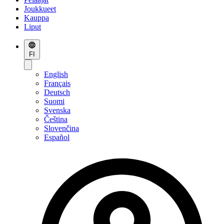
Joukkueet
Kauppa
Liput
FI
English
Français
Deutsch
Suomi
Svenska
Čeština
Slovenčina
Español