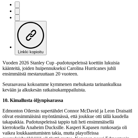
Linkki kopioitu
Vuoden 2026 Stanley Cup -pudotuspeleissä koettiin lukuisia
käänteitä, joiden huipennukseksi Carolina Hurricanes juhli
ensimmäistä mestaruuttaan 20 vuoteen.
Seuraavassa kokoamme kymmenen mehukasta tarinankulkua
kevään ja alkukesän ratkaisukamppailuista.
10. Kimallusta öljynpisarassa
Edmonton Oilersin supertähdet Connor McDavid ja Leon Draisaitl
olivat ensimmäisinä myöntämässä, että joukkue otti tällä kaudella
takapakkia. Pudotuspeleissä tappio tuli heti ensimmäisellä
kierroksella Anaheim Ducksille. Kasperi Kapasen runkosarja oli
vaikea loukkaantumisten takia, mutta playoffeissa