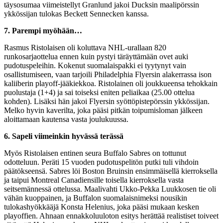
täysosumaa viimeistellyt Granlund jakoi Ducksin maalipörssin
ykkössijan tulokas Beckett Sennecken kanssa.
7. Parempi myöhään…
Rasmus Ristolaisen oli koluttava NHL-urallaan 820
runkosarjaottelua ennen kuin pystyi täräyttämään ovet auki
pudotuspeleihin. Kokenut suomalaispakki ei tyytynyt vain
osallistumiseen, vaan tarjoili Philadelphia Flyersin alakerrassa ison
kaliiberin playoff-jääkiekkoa. Ristolainen oli joukkueensa tehokkain
puolustaja (1+4) ja sai toiseksi eniten peliaikaa (25.00 ottelua
kohden). Lisäksi hän jakoi Flyersin syöttöpistepörssin ykkössijan.
Melko hyvin kaverilta, joka pääsi pitkän toipumisloman jälkeen
aloittamaan kautensa vasta joulukuussa.
6. Sapeli viimeinkin hyvässä terässä
Myös Ristolaisen entinen seura Buffalo Sabres on tottunut
odotteluun. Peräti 15 vuoden pudotuspelitön putki tuli vihdoin
päätökseensä. Sabres löi Boston Bruinsin ensimmäisellä kierroksella
ja taipui Montreal Canadiensille toisella kierroksella vasta
seitsemännessä ottelussa. Maalivahti Ukko-Pekka Luukkosen tie oli
vähän kuoppainen, ja Buffalon suomalaisnimeksi nousikin
tulokashyökkääjä Konsta Helenius, joka pääsi mukaan kesken
playoffien. Ahnaan ennakkoluuloton esitys herättää realistiset toiveet