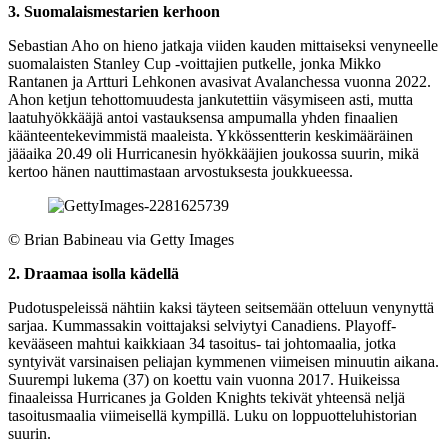
3. Suomalaismestarien kerhoon
Sebastian Aho on hieno jatkaja viiden kauden mittaiseksi venyneelle
suomalaisten Stanley Cup -voittajien putkelle, jonka Mikko
Rantanen ja Artturi Lehkonen avasivat Avalanchessa vuonna 2022.
Ahon ketjun tehottomuudesta jankutettiin väsymiseen asti, mutta
laatuhyökkääjä antoi vastauksensa ampumalla yhden finaalien
käänteentekevimmistä maaleista. Ykkössentterin keskimääräinen
jääaika 20.49 oli Hurricanesin hyökkääjien joukossa suurin, mikä
kertoo hänen nauttimastaan arvostuksesta joukkueessa.
©
Brian Babineau via Getty Images
2. Draamaa isolla kädellä
Pudotuspeleissä nähtiin kaksi täyteen seitsemään otteluun venynyttä
sarjaa. Kummassakin voittajaksi selviytyi Canadiens. Playoff-
kevääseen mahtui kaikkiaan 34 tasoitus- tai johtomaalia, jotka
syntyivät varsinaisen peliajan kymmenen viimeisen minuutin aikana.
Suurempi lukema (37) on koettu vain vuonna 2017. Huikeissa
finaaleissa Hurricanes ja Golden Knights tekivät yhteensä neljä
tasoitusmaalia viimeisellä kympillä. Luku on loppuotteluhistorian
suurin.