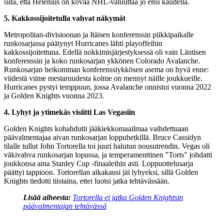
siitä, että Helenius on kovaa NHL-valuuttaa jo ensi kaudella.
5. Kakkossijoitetulla vahvat näkymät
Metropolitan-divisioonan ja Itäisen konferenssin piikkipaikalle
runkosarjassa päätynyt Hurricanes lähti playoffeihin
kakkossijoitettuna. Edellä nokkimisjärjestyksessä oli vain Läntisen
konferenssin ja koko runkosarjan ykkönen Colorado Avalanche.
Runkosarjan heikomman konferenssiykkösen asema on hyvä enne:
viidestä viime mestaruudesta kolme on mennyt näille joukkueille.
Hurricanes pystyi temppuun, jossa Avalanche onnistui vuonna 2022
ja Golden Knights vuonna 2023.
4. Lyhyt ja ytimekäs visiitti Las Vegasiin
Golden Knights kohahdutti jääkiekkomaailmaa vaihdettuaan
päävalmentajaa aivan runkosarjan loppuhetkillä. Bruce Cassidyn
tilalle tullut John Tortorella toi juuri halutun nousutrendin. Vegas oli
väkivahva runkosarjan lopussa, ja temperamenttinen "Torts" johdatti
joukkonsa aina Stanley Cup -finaaleihin asti. Loppuottelusarja
päättyi tappioon. Tortorellan aikakausi jäi lyhyeksi, sillä Golden
Knights tiedotti tiistaina, ettei luotsi jatka tehtävässään.
Lisää aiheesta:
Tortorella ei jatka Golden Knightsin
päävalmentajan tehtävässä