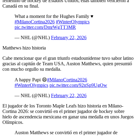
femenino de hockey de Estados Unidos; ellas también vencieron a
Canadá en su final.
What a moment for the Hughes Family ♥️
#MilanoCortina2026
#WinterOlympics
pic.twitter.com/DmrWgTT3MR
— NHL (@NHL)
February 22, 2026
Matthews hizo historia
Cabe mencionar que el gran triunfo estadounidense tuvo sabor latino
gracias al capitán de Team USA, Auston Matthews, quien presumió
con mucho orgullo su medalla.
A happy Papi 😄
#MilanoCortina2026
#WinterOlympics
pic.twitter.com/92nSp9UgOw
— NHL (@NHL)
February 22, 2026
El jugador de los Toronto Maple Leafs hizo historia en Milano-
Cortina 2026: se convirtió en el primer jugador de hockey sobre
hielo de ascendencia mexicana en ganar una medalla en unos Juegos
Olímpicos.
Auston Matthews se convirtió en el primer jugador de