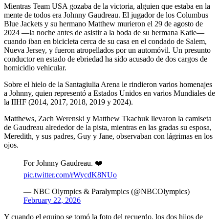
Mientras Team USA gozaba de la victoria, alguien que estaba en la
mente de todos era Johnny Gaudreau. El jugador de los Columbus
Blue Jackets y su hermano Matthew murieron el 29 de agosto de
2024 —la noche antes de asistir a la boda de su hermana Katie—
cuando iban en bicicleta cerca de su casa en el condado de Salem,
Nueva Jersey, y fueron atropellados por un automóvil. Un presunto
conductor en estado de ebriedad ha sido acusado de dos cargos de
homicidio vehicular.
Sobre el hielo de la Santagiulia Arena le rindieron varios homenajes
a Johnny, quien representó a Estados Unidos en varios Mundiales de
la IIHF (2014, 2017, 2018, 2019 y 2024).
Matthews, Zach Werenski y Matthew Tkachuk llevaron la camiseta
de Gaudreau alrededor de la pista, mientras en las gradas su esposa,
Meredith, y sus padres, Guy y Jane, observaban con lágrimas en los
ojos.
For Johnny Gaudreau. ❤️
pic.twitter.com/rWycdK8NUo
— NBC Olympics & Paralympics (@NBCOlympics)
February 22, 2026
Y cuando el equipo se tomó la foto del recuerdo, los dos hijos de