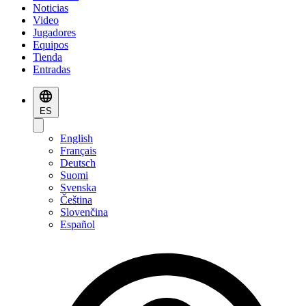
Noticias
Video
Jugadores
Equipos
Tienda
Entradas
ES
English
Français
Deutsch
Suomi
Svenska
Čeština
Slovenčina
Español