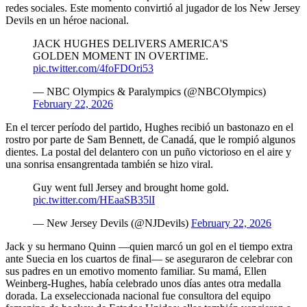
redes sociales. Este momento convirtió al jugador de los New Jersey
Devils en un héroe nacional.
JACK HUGHES DELIVERS AMERICA'S
GOLDEN MOMENT IN OVERTIME.
pic.twitter.com/4foFDOri53
— NBC Olympics & Paralympics (@NBCOlympics)
February 22, 2026
En el tercer período del partido, Hughes recibió un bastonazo en el
rostro por parte de Sam Bennett, de Canadá, que le rompió algunos
dientes. La postal del delantero con un puño victorioso en el aire y
una sonrisa ensangrentada también se hizo viral.
Guy went full Jersey and brought home gold.
pic.twitter.com/HEaaSB35lI
— New Jersey Devils (@NJDevils)
February 22, 2026
Jack y su hermano Quinn —quien marcó un gol en el tiempo extra
ante Suecia en los cuartos de final— se aseguraron de celebrar con
sus padres en un emotivo momento familiar. Su mamá, Ellen
Weinberg-Hughes, había celebrado unos días antes otra medalla
dorada. La exseleccionada nacional fue consultora del equipo