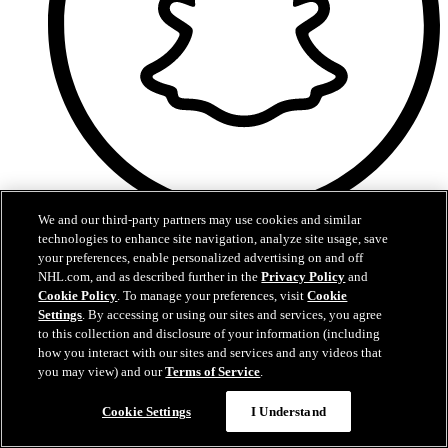
We and our third-party partners may use cookies and similar
Snapchat
technologies to enhance site navigation, analyze site usage, save
your preferences, enable personalized advertising on and off
NHL.com, and as described further in the
Privacy Policy
and
Cookie Policy
. To manage your preferences, visit
Cookie
Settings
. By accessing or using our sites and services, you agree
to this collection and disclosure of your information (including
how you interact with our sites and services and any videos that
you may view) and our
Terms of Service
.
Cookie Settings
I Understand