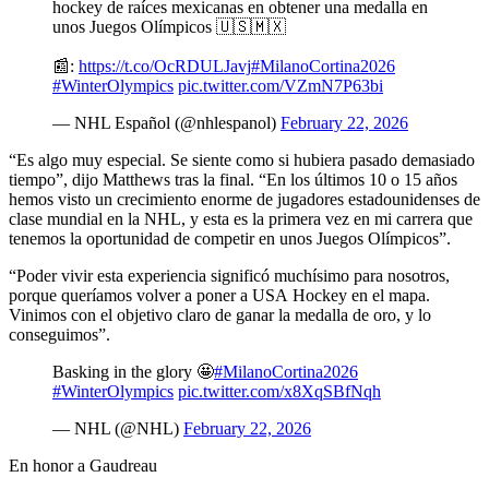
hockey de raíces mexicanas en obtener una medalla en
unos Juegos Olímpicos 🇺🇸🇲🇽
📰:
https://t.co/OcRDULJavj
#MilanoCortina2026
#WinterOlympics
pic.twitter.com/VZmN7P63bi
— NHL Español (@nhlespanol)
February 22, 2026
“Es algo muy especial. Se siente como si hubiera pasado demasiado
tiempo”, dijo Matthews tras la final. “En los últimos 10 o 15 años
hemos visto un crecimiento enorme de jugadores estadounidenses de
clase mundial en la NHL, y esta es la primera vez en mi carrera que
tenemos la oportunidad de competir en unos Juegos Olímpicos”.
“Poder vivir esta experiencia significó muchísimo para nosotros,
porque queríamos volver a poner a USA Hockey en el mapa.
Vinimos con el objetivo claro de ganar la medalla de oro, y lo
conseguimos”.
Basking in the glory 🤩
#MilanoCortina2026
#WinterOlympics
pic.twitter.com/x8XqSBfNqh
— NHL (@NHL)
February 22, 2026
En honor a Gaudreau