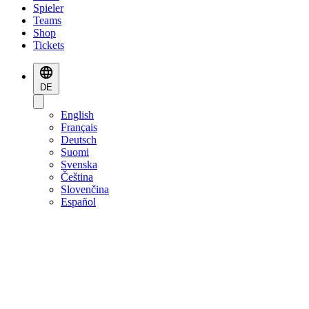
Spieler
Teams
Shop
Tickets
DE
English
Français
Deutsch
Suomi
Svenska
Čeština
Slovenčina
Español