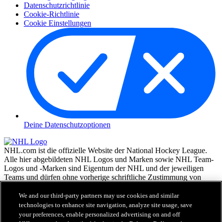
Datenschutzrichtlinie
Cookie-Richtlinie
Cookie Einstellungen
Deine Datenschutzoptionen
NHL.com ist die offizielle Website der National Hockey League.
Alle hier abgebildeten NHL Logos und Marken sowie NHL Team-
Logos und -Marken sind Eigentum der NHL und der jeweiligen
Teams und dürfen ohne vorherige schriftliche Zustimmung von
NHL Enterprises, L.P. © NHL 2026, nicht reproduziert werden.
Alle Rechte vorbehalten. Alle NHL Team-Trikots, die mit den
We and our third-party partners may use cookies and similar
Namen und Nummern der NHL Spieler versehen sind, sind offiziell
technologies to enhance site navigation, analyze site usage, save
von der NHL und der NHLPA lizenziert. Die Wortmarke Zamboni
your preferences, enable personalized advertising on and off
und die Konfiguration der Zamboni Eismaschine sind eingetragene