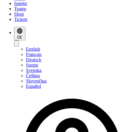
Spieler
Teams
Shop
Tickets
DE
English
Français
Deutsch
Suomi
Svenska
Čeština
Slovenčina
Español