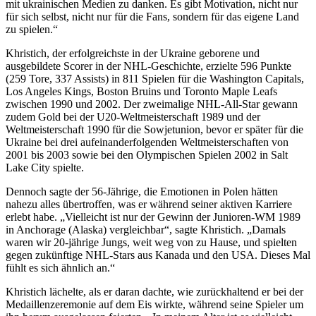
mit ukrainischen Medien zu danken. Es gibt Motivation, nicht nur
für sich selbst, nicht nur für die Fans, sondern für das eigene Land
zu spielen.“
Khristich, der erfolgreichste in der Ukraine geborene und
ausgebildete Scorer in der NHL-Geschichte, erzielte 596 Punkte
(259 Tore, 337 Assists) in 811 Spielen für die Washington Capitals,
Los Angeles Kings, Boston Bruins und Toronto Maple Leafs
zwischen 1990 und 2002. Der zweimalige NHL-All-Star gewann
zudem Gold bei der U20-Weltmeisterschaft 1989 und der
Weltmeisterschaft 1990 für die Sowjetunion, bevor er später für die
Ukraine bei drei aufeinanderfolgenden Weltmeisterschaften von
2001 bis 2003 sowie bei den Olympischen Spielen 2002 in Salt
Lake City spielte.
Dennoch sagte der 56-Jährige, die Emotionen in Polen hätten
nahezu alles übertroffen, was er während seiner aktiven Karriere
erlebt habe. „Vielleicht ist nur der Gewinn der Junioren-WM 1989
in Anchorage (Alaska) vergleichbar“, sagte Khristich. „Damals
waren wir 20-jährige Jungs, weit weg von zu Hause, und spielten
gegen zukünftige NHL-Stars aus Kanada und den USA. Dieses Mal
fühlt es sich ähnlich an.“
Khristich lächelte, als er daran dachte, wie zurückhaltend er bei der
Medaillenzeremonie auf dem Eis wirkte, während seine Spieler um