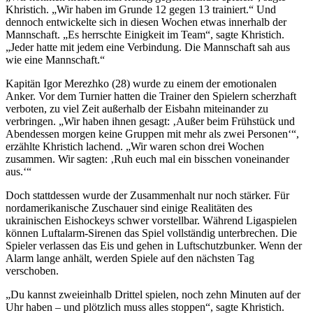
Khristich. „Wir haben im Grunde 12 gegen 13 trainiert.“ Und
dennoch entwickelte sich in diesen Wochen etwas innerhalb der
Mannschaft. „Es herrschte Einigkeit im Team“, sagte Khristich.
„Jeder hatte mit jedem eine Verbindung. Die Mannschaft sah aus
wie eine Mannschaft.“
Kapitän Igor Merezhko (28) wurde zu einem der emotionalen
Anker. Vor dem Turnier hatten die Trainer den Spielern scherzhaft
verboten, zu viel Zeit außerhalb der Eisbahn miteinander zu
verbringen. „Wir haben ihnen gesagt: ‚Außer beim Frühstück und
Abendessen morgen keine Gruppen mit mehr als zwei Personen‘“,
erzählte Khristich lachend. „Wir waren schon drei Wochen
zusammen. Wir sagten: ‚Ruh euch mal ein bisschen voneinander
aus.‘“
Doch stattdessen wurde der Zusammenhalt nur noch stärker. Für
nordamerikanische Zuschauer sind einige Realitäten des
ukrainischen Eishockeys schwer vorstellbar. Während Ligaspielen
können Luftalarm-Sirenen das Spiel vollständig unterbrechen. Die
Spieler verlassen das Eis und gehen in Luftschutzbunker. Wenn der
Alarm lange anhält, werden Spiele auf den nächsten Tag
verschoben.
„Du kannst zweieinhalb Drittel spielen, noch zehn Minuten auf der
Uhr haben – und plötzlich muss alles stoppen“, sagte Khristich.