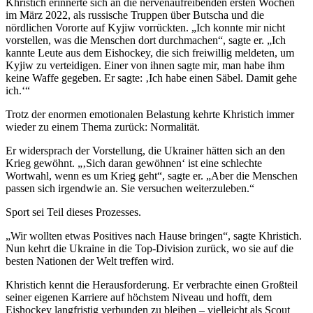
Khristich erinnerte sich an die nervenaufreibenden ersten Wochen
im März 2022, als russische Truppen über Butscha und die
nördlichen Vororte auf Kyjiw vorrückten. „Ich konnte mir nicht
vorstellen, was die Menschen dort durchmachen“, sagte er. „Ich
kannte Leute aus dem Eishockey, die sich freiwillig meldeten, um
Kyjiw zu verteidigen. Einer von ihnen sagte mir, man habe ihm
keine Waffe gegeben. Er sagte: ‚Ich habe einen Säbel. Damit gehe
ich.‘“
Trotz der enormen emotionalen Belastung kehrte Khristich immer
wieder zu einem Thema zurück: Normalität.
Er widersprach der Vorstellung, die Ukrainer hätten sich an den
Krieg gewöhnt. „‚Sich daran gewöhnen‘ ist eine schlechte
Wortwahl, wenn es um Krieg geht“, sagte er. „Aber die Menschen
passen sich irgendwie an. Sie versuchen weiterzuleben.“
Sport sei Teil dieses Prozesses.
„Wir wollten etwas Positives nach Hause bringen“, sagte Khristich.
Nun kehrt die Ukraine in die Top-Division zurück, wo sie auf die
besten Nationen der Welt treffen wird.
Khristich kennt die Herausforderung. Er verbrachte einen Großteil
seiner eigenen Karriere auf höchstem Niveau und hofft, dem
Eishockey langfristig verbunden zu bleiben – vielleicht als Scout