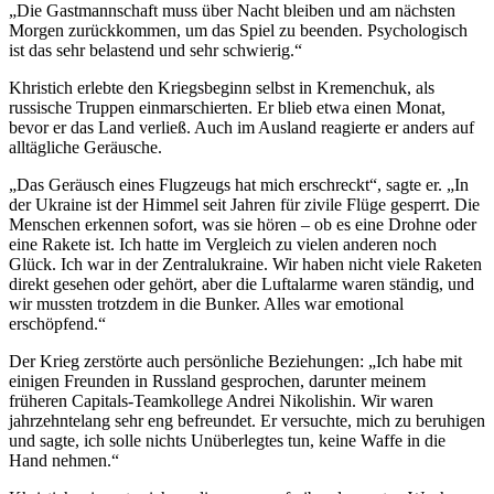
„Die Gastmannschaft muss über Nacht bleiben und am nächsten
Morgen zurückkommen, um das Spiel zu beenden. Psychologisch
ist das sehr belastend und sehr schwierig.“
Khristich erlebte den Kriegsbeginn selbst in Kremenchuk, als
russische Truppen einmarschierten. Er blieb etwa einen Monat,
bevor er das Land verließ. Auch im Ausland reagierte er anders auf
alltägliche Geräusche.
„Das Geräusch eines Flugzeugs hat mich erschreckt“, sagte er. „In
der Ukraine ist der Himmel seit Jahren für zivile Flüge gesperrt. Die
Menschen erkennen sofort, was sie hören – ob es eine Drohne oder
eine Rakete ist. Ich hatte im Vergleich zu vielen anderen noch
Glück. Ich war in der Zentralukraine. Wir haben nicht viele Raketen
direkt gesehen oder gehört, aber die Luftalarme waren ständig, und
wir mussten trotzdem in die Bunker. Alles war emotional
erschöpfend.“
Der Krieg zerstörte auch persönliche Beziehungen: „Ich habe mit
einigen Freunden in Russland gesprochen, darunter meinem
früheren Capitals-Teamkollege Andrei Nikolishin. Wir waren
jahrzehntelang sehr eng befreundet. Er versuchte, mich zu beruhigen
und sagte, ich solle nichts Unüberlegtes tun, keine Waffe in die
Hand nehmen.“