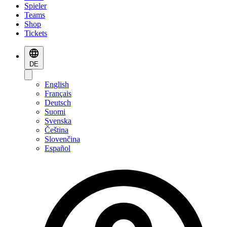
Spieler
Teams
Shop
Tickets
DE
English
Français
Deutsch
Suomi
Svenska
Čeština
Slovenčina
Español