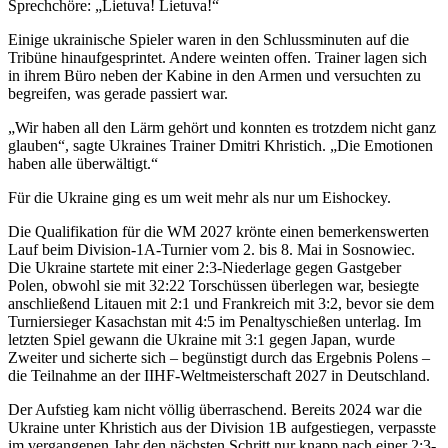
Sprechchöre: „Lietuva! Lietuva!“
Einige ukrainische Spieler waren in den Schlussminuten auf die
Tribüne hinaufgesprintet. Andere weinten offen. Trainer lagen sich
in ihrem Büro neben der Kabine in den Armen und versuchten zu
begreifen, was gerade passiert war.
„Wir haben all den Lärm gehört und konnten es trotzdem nicht ganz
glauben“, sagte Ukraines Trainer Dmitri Khristich. „Die Emotionen
haben alle überwältigt.“
Für die Ukraine ging es um weit mehr als nur um Eishockey.
Die Qualifikation für die WM 2027 krönte einen bemerkenswerten
Lauf beim Division-1A-Turnier vom 2. bis 8. Mai in Sosnowiec.
Die Ukraine startete mit einer 2:3-Niederlage gegen Gastgeber
Polen, obwohl sie mit 32:22 Torschüssen überlegen war, besiegte
anschließend Litauen mit 2:1 und Frankreich mit 3:2, bevor sie dem
Turniersieger Kasachstan mit 4:5 im Penaltyschießen unterlag. Im
letzten Spiel gewann die Ukraine mit 3:1 gegen Japan, wurde
Zweiter und sicherte sich – begünstigt durch das Ergebnis Polens –
die Teilnahme an der IIHF-Weltmeisterschaft 2027 in Deutschland.
Der Aufstieg kam nicht völlig überraschend. Bereits 2024 war die
Ukraine unter Khristich aus der Division 1B aufgestiegen, verpasste
im vergangenen Jahr den nächsten Schritt nur knapp nach einer 2:3-