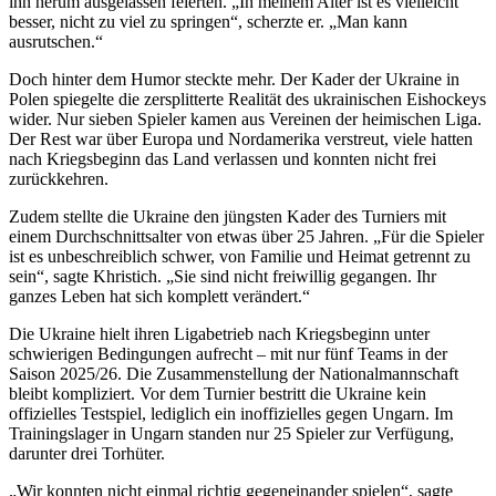
ihn herum ausgelassen feierten. „In meinem Alter ist es vielleicht
besser, nicht zu viel zu springen“, scherzte er. „Man kann
ausrutschen.“
Doch hinter dem Humor steckte mehr. Der Kader der Ukraine in
Polen spiegelte die zersplitterte Realität des ukrainischen Eishockeys
wider. Nur sieben Spieler kamen aus Vereinen der heimischen Liga.
Der Rest war über Europa und Nordamerika verstreut, viele hatten
nach Kriegsbeginn das Land verlassen und konnten nicht frei
zurückkehren.
Zudem stellte die Ukraine den jüngsten Kader des Turniers mit
einem Durchschnittsalter von etwas über 25 Jahren. „Für die Spieler
ist es unbeschreiblich schwer, von Familie und Heimat getrennt zu
sein“, sagte Khristich. „Sie sind nicht freiwillig gegangen. Ihr
ganzes Leben hat sich komplett verändert.“
Die Ukraine hielt ihren Ligabetrieb nach Kriegsbeginn unter
schwierigen Bedingungen aufrecht – mit nur fünf Teams in der
Saison 2025/26. Die Zusammenstellung der Nationalmannschaft
bleibt kompliziert. Vor dem Turnier bestritt die Ukraine kein
offizielles Testspiel, lediglich ein inoffizielles gegen Ungarn. Im
Trainingslager in Ungarn standen nur 25 Spieler zur Verfügung,
darunter drei Torhüter.
„Wir konnten nicht einmal richtig gegeneinander spielen“, sagte