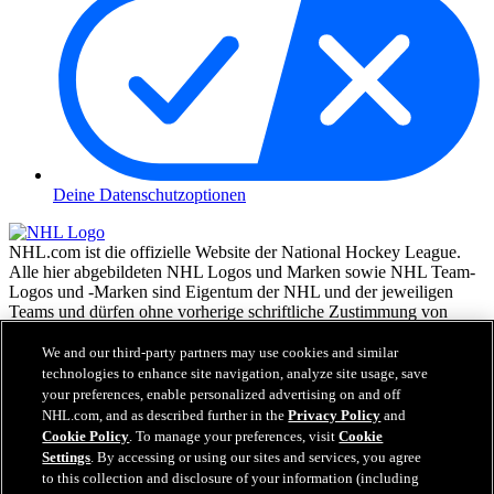
Deine Datenschutzoptionen
NHL.com ist die offizielle Website der National Hockey League.
Alle hier abgebildeten NHL Logos und Marken sowie NHL Team-
Logos und -Marken sind Eigentum der NHL und der jeweiligen
Teams und dürfen ohne vorherige schriftliche Zustimmung von
NHL Enterprises, L.P. © NHL 2026, nicht reproduziert werden.
Alle Rechte vorbehalten. Alle NHL Team-Trikots, die mit den
We and our third-party partners may use cookies and similar
Namen und Nummern der NHL Spieler versehen sind, sind offiziell
technologies to enhance site navigation, analyze site usage, save
von der NHL und der NHLPA lizenziert. Die Wortmarke Zamboni
your preferences, enable personalized advertising on and off
und die Konfiguration der Zamboni Eismaschine sind eingetragene
NHL.com, and as described further in the
Privacy Policy
and
Warenzeichen von Frank J. Zamboni & Co., Inc.© Frank J.
Cookie Policy
. To manage your preferences, visit
Cookie
Zamboni & Co., Inc. 2026. Alle Rechte vorbehalten. Alle andere
Settings
. By accessing or using our sites and services, you agree
Warenzeichen oder Copyrights Dritter sind Eigentum der jeweiligen
to this collection and disclosure of your information (including
Inhaber. Alle Rechte vorbehalten.