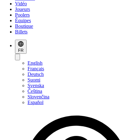
Vidéo
Joueurs
Poolers
Équipes
Boutique
Billets
FR
English
Français
Deutsch
Suomi
Svenska
Čeština
Slovenčina
Español