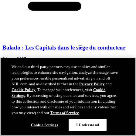
Balado : Les Capitals dans le siège du conducteur
24 avr. 2025
We and our third-party partners may use cookies and similar
technologies to enhance site navigation, analyze site usage, save
your preferences, enable personalized advertising on and off
NHL.com, and as described further in the
Privacy Policy
and
Cookie Policy
. To manage your preferences, visit
Cookie
Settings
. By accessing or using our sites and services, you agree
to this collection and disclosure of your information (including
how you interact with our sites and services and any videos that
you may view) and our
Terms of Service
.
Cookie Settings
I Understand