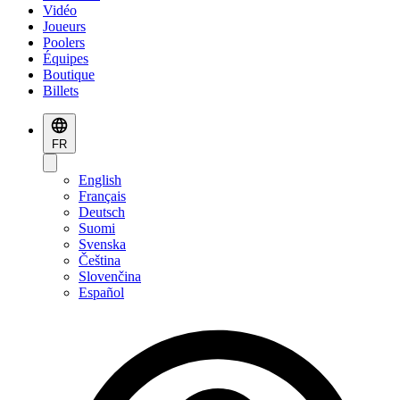
Vidéo
Joueurs
Poolers
Équipes
Boutique
Billets
FR
English
Français
Deutsch
Suomi
Svenska
Čeština
Slovenčina
Español