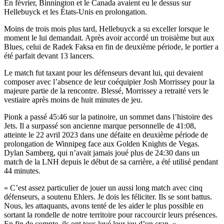
En février, Binnington et le Canada avaient eu le dessus sur
Hellebuyck et les États-Unis en prolongation.
Moins de trois mois plus tard, Hellebuyck a su exceller lorsque le
moment le lui demandait. Après avoir accordé un troisième but aux
Blues, celui de Radek Faksa en fin de deuxième période, le portier a
été parfait devant 13 lancers.
Le match fut taxant pour les défenseurs devant lui, qui devaient
composer avec l’absence de leur coéquipier Josh Morrissey pour la
majeure partie de la rencontre. Blessé, Morrissey a retraité vers le
vestiaire après moins de huit minutes de jeu.
Pionk a passé 45:46 sur la patinoire, un sommet dans l’histoire des
Jets. Il a surpassé son ancienne marque personnelle de 41:08,
atteinte le 22 avril 2023 dans une défaite en deuxième période de
prolongation de Winnipeg face aux Golden Knights de Vegas.
Dylan Samberg, qui n’avait jamais joué plus de 24:30 dans un
match de la LNH depuis le début de sa carrière, a été utilisé pendant
44 minutes.
« C’est assez particulier de jouer un aussi long match avec cinq
défenseurs, a soutenu Ehlers. Je dois les féliciter. Ils se sont battus.
Nous, les attaquants, avons tenté de les aider le plus possible en
sortant la rondelle de notre territoire pour raccourcir leurs présences.
En fin de compte, ils ont tous levé leur jeu d’un cran. »