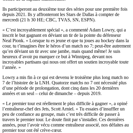
Ils participeront au deuxième tour des séries pour une première fois
depuis 2021. Ils y affronteront les Stars de Dallas à compter de
mercredi (21 h 30 HE; CBC, TVAS, SN, ESPN).
« C’est incroyablement spécial », a commenté Adam Lowry, qui a
inscrit le but gagnant en déviant un tir de la pointe du défenseur
Neal Pionk. « Lorsque tu es jeune et que tu joues au hockey dans la
cour, tu t’imagines être le héros d’un match no 7; peut-être autrement
qu’en déviant un tir avec une jambe, mais quand même! Je suis
heureux d’avoir pu marquer ce but à Winnipeg, devant nos
incroyables partisans qui nous ont offert un soutien incroyable toute
l’année. »
Lowry a mis fin à ce qui est devenu le troisième plus long match no
7 de l’histoire de la LNH. Quatorze matchs no 7 ont nécessité plus
d’une période de prolongation, dont cinq dans les 20 dernières
années et un seul – celui de dimanche – depuis 2019.
« Le premier tour est réellement le plus difficile à gagner », a opiné
l’entraîneur-chef des Jets, Scott Arniel. « Tu essaies d’insuffler un
peu de confiance au groupe, mais c’est très difficile de passer à
travers le premier tour. Le doute finit par s’installer. Ces dernières
années, pour l’avoir vécu comme entraîneur associé, nos défaites au
premier tour ont été crève-cœur.