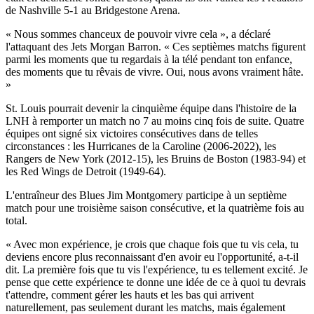
de Nashville 5-1 au Bridgestone Arena.
« Nous sommes chanceux de pouvoir vivre cela », a déclaré
l'attaquant des Jets Morgan Barron. « Ces septièmes matchs figurent
parmi les moments que tu regardais à la télé pendant ton enfance,
des moments que tu rêvais de vivre. Oui, nous avons vraiment hâte.
»
St. Louis pourrait devenir la cinquième équipe dans l'histoire de la
LNH à remporter un match no 7 au moins cinq fois de suite. Quatre
équipes ont signé six victoires consécutives dans de telles
circonstances : les Hurricanes de la Caroline (2006-2022), les
Rangers de New York (2012-15), les Bruins de Boston (1983-94) et
les Red Wings de Detroit (1949-64).
L'entraîneur des Blues Jim Montgomery participe à un septième
match pour une troisième saison consécutive, et la quatrième fois au
total.
« Avec mon expérience, je crois que chaque fois que tu vis cela, tu
deviens encore plus reconnaissant d'en avoir eu l'opportunité, a-t-il
dit. La première fois que tu vis l'expérience, tu es tellement excité. Je
pense que cette expérience te donne une idée de ce à quoi tu devrais
t'attendre, comment gérer les hauts et les bas qui arrivent
naturellement, pas seulement durant les matchs, mais également