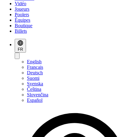
Vidéo
Joueurs
Poolers
Équipes
Boutique
Billets
FR
English
Français
Deutsch
Suomi
Svenska
Čeština
Slovenčina
Español