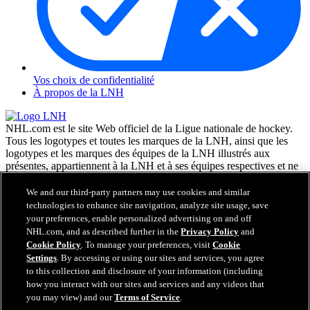
Vos choix de confidentialité
À propos de la LNH
NHL.com est le site Web officiel de la Ligue nationale de hockey.
Tous les logotypes et toutes les marques de la LNH, ainsi que les
logotypes et les marques des équipes de la LNH illustrés aux
présentes, appartiennent à la LNH et à ses équipes respectives et ne
peuvent être reproduits sans le consentement préalable écrit de NHL
Enterprises, L.P. © LNH 2026. Tous droits réservés. Tous les
We and our third-party partners may use cookies and similar
chandails d'équipe de la LNH personnalisés avec les noms des
technologies to enhance site navigation, analyze site usage, save
joueurs de la LNH et leurs numéros sont officiellement sous license
your preferences, enable personalized advertising on and off
de la LNH et de l'AJLNH. Le mot servant de marque Zamboni et la
NHL.com, and as described further in the
Privacy Policy
and
configuration de la surfaceuse Zamboni sont des marques de
Cookie Policy
. To manage your preferences, visit
Cookie
commerce déposées de Frank J. Zamboni & Co., Inc. © Frank J.
Settings
. By accessing or using our sites and services, you agree
Zamboni & Co., Inc. 2026. Tous droits réservés. Toute autre marque
to this collection and disclosure of your information (including
déposée ou tout droit d'auteur d'une tierce partie sont la propriété de
how you interact with our sites and services and any videos that
leurs auteurs respectifs. Tous droits réservés.
you may view) and our
Terms of Service
.