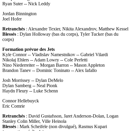
Ryan Suter -- Nick Leddy
Jordan Binnington
Joel Hofer
Retranchés
: Alexandre Texier, Nikita Alexandrov, Matthew Kessel
Blessés
: Dylan Holloway (bas du corps), Tyler Tucker (bas du
corps)
Formation prévue des Jets
Kyle Connor -- Vladislav Namestnikov -- Gabriel Vilardi
Nikolaj Ehlers -- Adam Lowry -- Cole Perfetti
Nino Niederreiter -- Morgan Barron -- Mason Appleton
Brandon Tanev -- Dominic Toninato -- Alex Iafallo
Josh Morrissey -- Dylan DeMelo
Dylan Samberg -- Neal Pionk
Haydn Fleury -- Luke Schenn
Connor Hellebuyck
Eric Comrie
Retranchés
: David Gustafsson, Jaret Anderson-Dolan, Logan
Stanley Colin Miller, Ville Heinola
Blessés
: Mark Scheifele (non divulgué), Rasmus Kupari