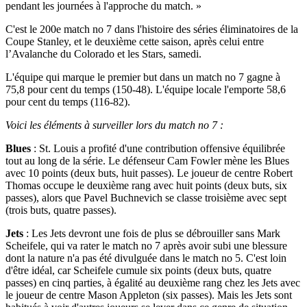
pendant les journées à l'approche du match. »
C'est le 200e match no 7 dans l'histoire des séries éliminatoires de la
Coupe Stanley, et le deuxième cette saison, après celui entre
l’Avalanche du Colorado et les Stars, samedi.
L'équipe qui marque le premier but dans un match no 7 gagne à
75,8 pour cent du temps (150-48). L'équipe locale l'emporte 58,6
pour cent du temps (116-82).
Voici les éléments à surveiller lors du match no 7 :
Blues
: St. Louis a profité d'une contribution offensive équilibrée
tout au long de la série. Le défenseur Cam Fowler mène les Blues
avec 10 points (deux buts, huit passes). Le joueur de centre Robert
Thomas occupe le deuxième rang avec huit points (deux buts, six
passes), alors que Pavel Buchnevich se classe troisième avec sept
(trois buts, quatre passes).
Jets
: Les Jets devront une fois de plus se débrouiller sans Mark
Scheifele, qui va rater le match no 7 après avoir subi une blessure
dont la nature n'a pas été divulguée dans le match no 5. C'est loin
d'être idéal, car Scheifele cumule six points (deux buts, quatre
passes) en cinq parties, à égalité au deuxième rang chez les Jets avec
le joueur de centre Mason Appleton (six passes). Mais les Jets sont