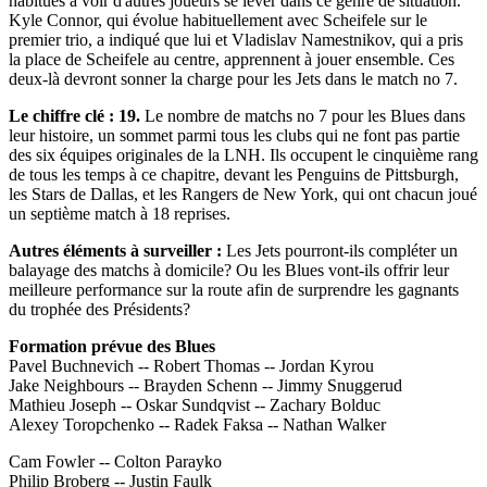
habitués à voir d'autres joueurs se lever dans ce genre de situation.
Kyle Connor, qui évolue habituellement avec Scheifele sur le
premier trio, a indiqué que lui et Vladislav Namestnikov, qui a pris
la place de Scheifele au centre, apprennent à jouer ensemble. Ces
deux-là devront sonner la charge pour les Jets dans le match no 7.
Le chiffre clé : 19.
Le nombre de matchs no 7 pour les Blues dans
leur histoire, un sommet parmi tous les clubs qui ne font pas partie
des six équipes originales de la LNH. Ils occupent le cinquième rang
de tous les temps à ce chapitre, devant les Penguins de Pittsburgh,
les Stars de Dallas, et les Rangers de New York, qui ont chacun joué
un septième match à 18 reprises.
Autres éléments à surveiller :
Les Jets pourront-ils compléter un
balayage des matchs à domicile? Ou les Blues vont-ils offrir leur
meilleure performance sur la route afin de surprendre les gagnants
du trophée des Présidents?
Formation prévue des Blues
Pavel Buchnevich -- Robert Thomas -- Jordan Kyrou
Jake Neighbours -- Brayden Schenn -- Jimmy Snuggerud
Mathieu Joseph -- Oskar Sundqvist -- Zachary Bolduc
Alexey Toropchenko -- Radek Faksa -- Nathan Walker
Cam Fowler -- Colton Parayko
Philip Broberg -- Justin Faulk