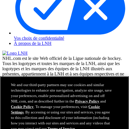
Vos choix de confidentialité
À propos de la LNH
NHL.com est le site Web officiel de la Ligue nationale de hockey.
Tous les logotypes et toutes les marques de la LNH, ainsi que les
logotypes et les marques des équipes de la LNH illustrés aux
présentes, appartiennent à la LNH et à ses équipes respectives et ne
peuvent être reproduits sans le consentement préalable écrit de NHL
Enterprises, L.P. © LNH 2026. Tous droits réservés. Tous les
We and our third-party partners may use cookies and similar
chandails d'équipe de la LNH personnalisés avec les noms des
technologies to enhance site navigation, analyze site usage, save
joueurs de la LNH et leurs numéros sont officiellement sous license
your preferences, enable personalized advertising on and off
de la LNH et de l'AJLNH. Le mot servant de marque Zamboni et la
NHL.com, and as described further in the
Privacy Policy
and
configuration de la surfaceuse Zamboni sont des marques de
Cookie Policy
. To manage your preferences, visit
Cookie
commerce déposées de Frank J. Zamboni & Co., Inc. © Frank J.
Settings
. By accessing or using our sites and services, you agree
Zamboni & Co., Inc. 2026. Tous droits réservés. Toute autre marque
to this collection and disclosure of your information (including
déposée ou tout droit d'auteur d'une tierce partie sont la propriété de
how you interact with our sites and services and any videos that
leurs auteurs respectifs. Tous droits réservés.
you may view) and our
Terms of Service
.