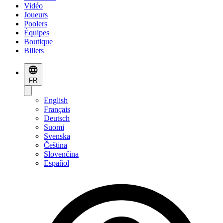
Vidéo
Joueurs
Poolers
Équipes
Boutique
Billets
FR
English
Français
Deutsch
Suomi
Svenska
Čeština
Slovenčina
Español