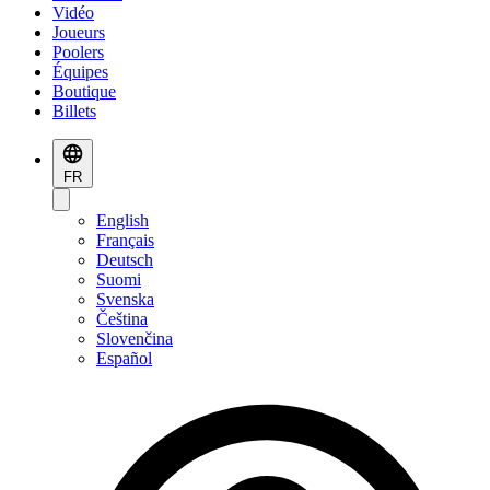
Vidéo
Joueurs
Poolers
Équipes
Boutique
Billets
FR
English
Français
Deutsch
Suomi
Svenska
Čeština
Slovenčina
Español