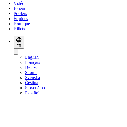
Vidéo
Joueurs
Poolers
Équipes
Boutique
Billets
FR
English
Français
Deutsch
Suomi
Svenska
Čeština
Slovenčina
Español