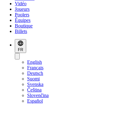
Vidéo
Joueurs
Poolers
Équipes
Boutique
Billets
FR
English
Français
Deutsch
Suomi
Svenska
Čeština
Slovenčina
Español