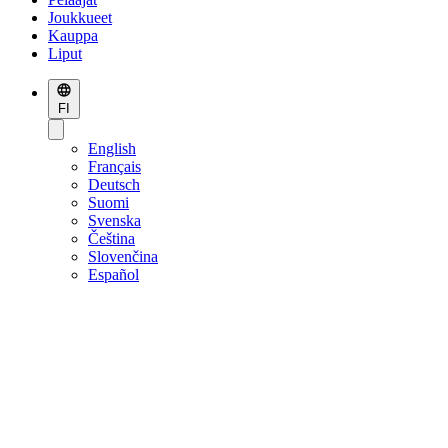
Joukkueet
Kauppa
Liput
FI
English
Français
Deutsch
Suomi
Svenska
Čeština
Slovenčina
Español