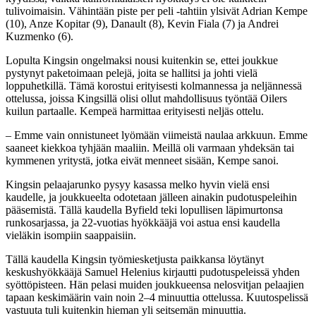
tulivoimaisin. Vähintään piste per peli -tahtiin ylsivät Adrian Kempe
(10), Anze Kopitar (9), Danault (8), Kevin Fiala (7) ja Andrei
Kuzmenko (6).
Lopulta Kingsin ongelmaksi nousi kuitenkin se, ettei joukkue
pystynyt paketoimaan pelejä, joita se hallitsi ja johti vielä
loppuhetkillä. Tämä korostui erityisesti kolmannessa ja neljännessä
ottelussa, joissa Kingsillä olisi ollut mahdollisuus työntää Oilers
kuilun partaalle. Kempeä harmittaa erityisesti neljäs ottelu.
– Emme vain onnistuneet lyömään viimeistä naulaa arkkuun. Emme
saaneet kiekkoa tyhjään maaliin. Meillä oli varmaan yhdeksän tai
kymmenen yritystä, jotka eivät menneet sisään, Kempe sanoi.
Kingsin pelaajarunko pysyy kasassa melko hyvin vielä ensi
kaudelle, ja joukkueelta odotetaan jälleen ainakin pudotuspeleihin
pääsemistä. Tällä kaudella Byfield teki lopullisen läpimurtonsa
runkosarjassa, ja 22-vuotias hyökkääjä voi astua ensi kaudella
vieläkin isompiin saappaisiin.
Tällä kaudella Kingsin työmiesketjusta paikkansa löytänyt
keskushyökkääjä Samuel Helenius kirjautti pudotuspeleissä yhden
syöttöpisteen. Hän pelasi muiden joukkueensa nelosvitjan pelaajien
tapaan keskimäärin vain noin 2–4 minuuttia ottelussa. Kuutospelissä
vastuuta tuli kuitenkin hieman yli seitsemän minuuttia.