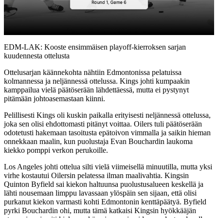
Video
EDM-LAK: Kooste ensimmäisen playoff-kierroksen sarjan
kuudennesta ottelusta
Ottelusarjan käännekohta nähtiin Edmontonissa pelatuissa
kolmannessa ja neljännessä ottelussa. Kings johti kumpaakin
kamppailua vielä päätöserään lähdettäessä, mutta ei pystynyt
pitämään johtoasemastaan kiinni.
Pelillisesti Kings oli kuskin paikalla erityisesti neljännessä ottelussa,
joka sen olisi ehdottomasti pitänyt voittaa. Oilers tuli päätöserään
odotetusti hakemaan tasoitusta epätoivon vimmalla ja saikin hieman
onnekkaan maalin, kun puolustaja Evan Bouchardin laukoma
kiekko pomppi verkon perukoille.
Los Angeles johti ottelua silti vielä viimeisellä minuutilla, mutta yksi
virhe kostautui Oilersin pelatessa ilman maalivahtia. Kingsin
Quinton Byfield sai kiekon haltuunsa puolustusalueen keskellä ja
lähti nousemaan limppu lavassaan ylöspäin sen sijaan, että olisi
purkanut kiekon varmasti kohti Edmontonin kenttäpäätyä. Byfield
pyrki Bouchardin ohi, mutta tämä katkaisi Kingsin hyökkääjän