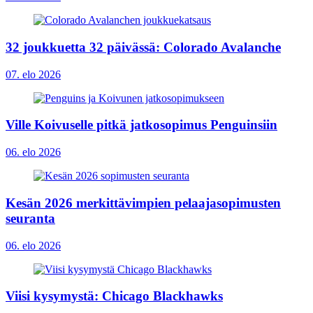
32 joukkuetta 32 päivässä: Colorado Avalanche
07. elo 2026
Ville Koivuselle pitkä jatkosopimus Penguinsiin
06. elo 2026
Kesän 2026 merkittävimpien pelaajasopimusten
seuranta
06. elo 2026
Viisi kysymystä: Chicago Blackhawks