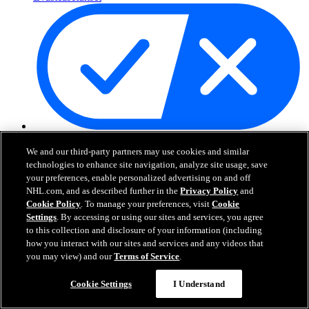
Yksityisyysasetukset
We and our third-party partners may use cookies and similar
technologies to enhance site navigation, analyze site usage, save
NHL.com on National Hockey Leaguen virallinen sivusto. Kaikki
your preferences, enable personalized advertising on and off
esitetyt NHL:n logot ja tunnukset sekä NHL:n joukkueiden logot ja
NHL.com, and as described further in the
Privacy Policy
and
tunnukset ovat NHL:n ja sen joukkueiden omaisuutta, eikä niitä saa
Cookie Policy
. To manage your preferences, visit
Cookie
toisintaa ilman NHL Enterprises, L.P.:n hyväksyntää. © NHL 2026.
Settings
. By accessing or using our sites and services, you agree
Kaikki oikeudet pidätetään. Kaikki NHL-joukkueiden pelaajien
to this collection and disclosure of your information (including
nimillä ja numeroilla varustetut pelipaidat ovat virallisesti NHL:n ja
how you interact with our sites and services and any videos that
NHLPA:n lisenssin alla. Zambonin merkki ja Zamboni-jääkoneen
you may view) and our
Terms of Service
.
rakenne ovat rekisteröityjä tavaramerkkejä, jotka omistaa Frank J.
Zamboni & Co., Inc. © Frank J. Zamboni & Co., Inc. 2026. Kaikki
Cookie Settings
I Understand
oikeudet pidätetään. Kaikki muut kolmannen osapuolen
tavaramerkit ja tekijänoikeudet ovat niiden omistajien omaisuutta.