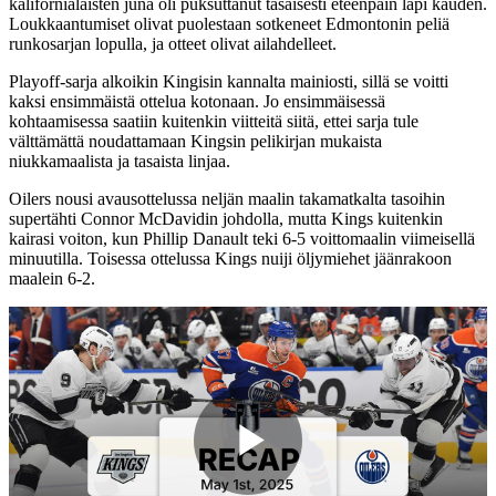
kalifornialaisten juna oli puksuttanut tasaisesti eteenpäin läpi kauden.
Loukkaantumiset olivat puolestaan sotkeneet Edmontonin peliä
runkosarjan lopulla, ja otteet olivat ailahdelleet.
Playoff-sarja alkoikin Kingisin kannalta mainiosti, sillä se voitti
kaksi ensimmäistä ottelua kotonaan. Jo ensimmäisessä
kohtaamisessa saatiin kuitenkin viitteitä siitä, ettei sarja tule
välttämättä noudattamaan Kingsin pelikirjan mukaista
niukkamaalista ja tasaista linjaa.
Oilers nousi avausottelussa neljän maalin takamatkalta tasoihin
supertähti Connor McDavidin johdolla, mutta Kings kuitenkin
kairasi voiton, kun Phillip Danault teki 6-5 voittomaalin viimeisellä
minuutilla. Toisessa ottelussa Kings nuiji öljymiehet jäänrakoon
maalein 6-2.
Play