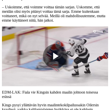
– Uskoimme, että voimme voittaa tämän sarjan. Uskomme, että
meidän olisi myös pitänyt voittaa tämä sarja. Emme kuitenkaan
voittaneet, mikä on nyt selvää. Meillä oli mahdollisuutemme, mutta
emme käyttäneet niitä, hän jatkoi.
Play
Video
EDM-LAK: Fiala vie Kingsin kahden maalin johtoon toisessa
erässä
Kings pysyi yllättävän hyvin maalintekokilpailussakin Oilersin
kyydissä, vaikka kalifornialaisten hyökkäys ei ole kaikkein