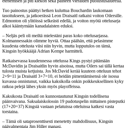
etenemisen ja piti kiekon sekä paineen vieraiden puolustusalueella.
Tuo painostus päättyi hetken kuluttua Bouchardin laukomaan
tasoitukseen, ja jatkoerässä Leon Draisaitl ratkaisi voiton Oilersille.
Edmonton oli ylitöissä selkeästi edellä, ja voiton myötä ottelusarja
alkoi kääntymään kanadalaisten eduksi.
– Neljäs peli oli meiltä mielestäni paras koko ottelusarjassa.
Kolmannessakin olimme hyviä. Ottaa päähän, että pelasimme
kuudesta ottelusta viisi niin hyvin, mutta lopputulos on tämä,
Kingsin hyökkääjä Adrian Kempe harmitteli.
Ratkaisevassa kuudennessa ottelussa Kings pystyi pitämään
McDavidin ja Draisaitlin hyvin aisoissa, mutta Oilers sai tällä kertaa
tulosta muista ketjuista. Jos McDavid kerää kuuteen otteluun tehot
2+9=11 ja Draisaitl 3+7=10, ei heidän pimentämisensä ole isossa
kuvassa onnistunut, vaikka kaksikolla onkin poikkeuksellinen kyky
ratkoa pelejä lähes yksin myös playoffeissa.
Kaksikosta Draisaitl on kunnostautunut Kingsin todellisena
päänvaivana. Saksalaiskolossin 19 pudotuspelin mittainen pisteputki
(17+20=37) Kingsiä vastaan pelatuissa otteluissa katkesi vasta
torstaina.
– Tämä oli sataprosenttisesti menetetty mahdollisuus, Kingsin
päävalmentaja Jim Hiller manasi.