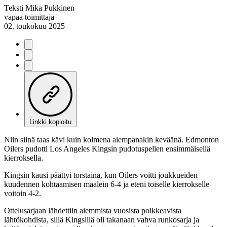
Teksti
Mika Pukkinen
vapaa toimittaja
02. toukokuu 2025
Linkki kopioitu
Niin siinä taas kävi kuin kolmena aiempanakin keväänä. Edmonton
Oilers pudotti Los Angeles Kingsin pudotuspelien ensimmäisellä
kierroksella.
Kingsin kausi päättyi torstaina, kun Oilers voitti joukkueiden
kuudennen kohtaamisen maalein 6-4 ja eteni toiselle kierrokselle
voitoin 4-2.
Ottelusarjaan lähdettiin aiemmista vuosista poikkeavista
lähtökohdista, sillä Kingsillä oli takanaan vahva runkosarja ja