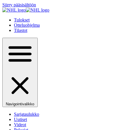
Siirry pääsisältöön
Tulokset
Otteluohjelma
Tilastot
Navigointivalikko
Sarjataulukko
Uutiset
Videot
Pelaajat