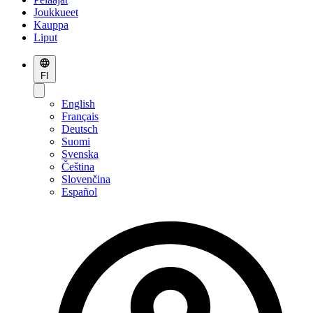
Joukkueet
Kauppa
Liput
FI
English
Français
Deutsch
Suomi
Svenska
Čeština
Slovenčina
Español