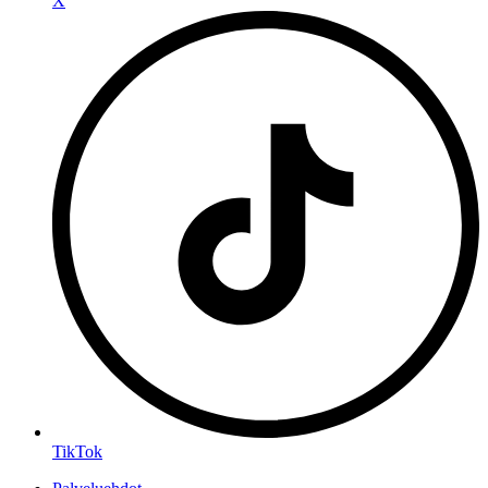
X
TikTok