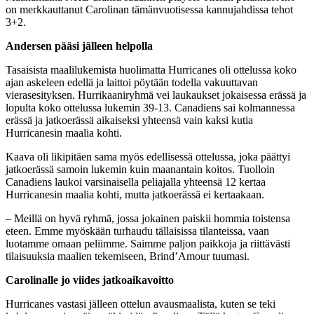
on merkkauttanut Carolinan tämänvuotisessa kannujahdissa tehot
3+2.
Andersen pääsi jälleen helpolla
Tasaisista maalilukemista huolimatta Hurricanes oli ottelussa koko
ajan askeleen edellä ja laittoi pöytään todella vakuuttavan
vierasesityksen. Hurrikaaniryhmä vei laukaukset jokaisessa erässä ja
lopulta koko ottelussa lukemin 39-13. Canadiens sai kolmannessa
erässä ja jatkoerässä aikaiseksi yhteensä vain kaksi kutia
Hurricanesin maalia kohti.
Kaava oli likipitäen sama myös edellisessä ottelussa, joka päättyi
jatkoerässä samoin lukemin kuin maanantain koitos. Tuolloin
Canadiens laukoi varsinaisella peliajalla yhteensä 12 kertaa
Hurricanesin maalia kohti, mutta jatkoerässä ei kertaakaan.
– Meillä on hyvä ryhmä, jossa jokainen paiskii hommia toistensa
eteen. Emme myöskään turhaudu tällaisissa tilanteissa, vaan
luotamme omaan peliimme. Saimme paljon paikkoja ja riittävästi
tilaisuuksia maalien tekemiseen, Brind’Amour tuumasi.
Carolinalle jo viides jatkoaikavoitto
Hurricanes vastasi jälleen ottelun avausmaalista, kuten se teki