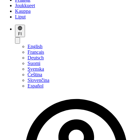
Joukkueet
Kauppa
Liput
FI
English
Français
Deutsch
Suomi
Svenska
Čeština
Slovenčina
Español