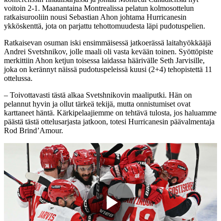
voitoin 2-1. Maanantaina Montrealissa pelatun kolmosottelun
ratkaisurooliin nousi Sebastian Ahon johtama Hurricanesin
ykköskenttä, jota on parjattu tehottomuudesta läpi pudotuspelien.
Ratkaisevan osuman iski ensimmäisessä jatkoerässä laitahyökkääjä
Andrei Svetshnikov, jolle maali oli vasta kevään toinen. Syöttöpiste
merkittiin Ahon ketjun toisessa laidassa häärivälle Seth Jarvisille,
joka on kerännyt näissä pudotuspeleissä kuusi (2+4) tehopistettä 11
ottelussa.
– Toivottavasti tästä alkaa Svetshnikovin maaliputki. Hän on
pelannut hyvin ja ollut tärkeä tekijä, mutta onnistumiset ovat
karttaneet häntä. Kärkipelaajiemme on tehtävä tulosta, jos haluamme
päästä tästä ottelusarjasta jatkoon, totesi Hurricanesin päävalmentaja
Rod Brind’Amour.