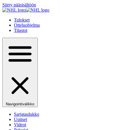
Siirry pääsisältöön
Tulokset
Otteluohjelma
Tilastot
Navigointivalikko
Sarjataulukko
Uutiset
Videot
Pelaajat