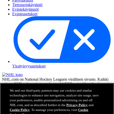
Palveluehdot
Tietosuojakäytäntö
Evästekäytännöt
Evästeasetukset
Yksityisyysasetukset
NHL.com on National Hockey Leaguen virallinen sivusto. Kaikki
esitetyt NHL:n logot ja tunnukset sekä NHL:n joukkueiden logot ja
tunnukset ovat NHL:n ja sen joukkueiden omaisuutta, eikä niitä saa
We and our third-party partners may use cookies and similar
toisintaa ilman NHL Enterprises, L.P.:n hyväksyntää. © NHL 2026.
technologies to enhance site navigation, analyze site usage, save
Kaikki oikeudet pidätetään. Kaikki NHL-joukkueiden pelaajien
your preferences, enable personalized advertising on and off
nimillä ja numeroilla varustetut pelipaidat ovat virallisesti NHL:n ja
NHL.com, and as described further in the
Privacy Policy
and
NHLPA:n lisenssin alla. Zambonin merkki ja Zamboni-jääkoneen
Cookie Policy
. To manage your preferences, visit
Cookie
rakenne ovat rekisteröityjä tavaramerkkejä, jotka omistaa Frank J.