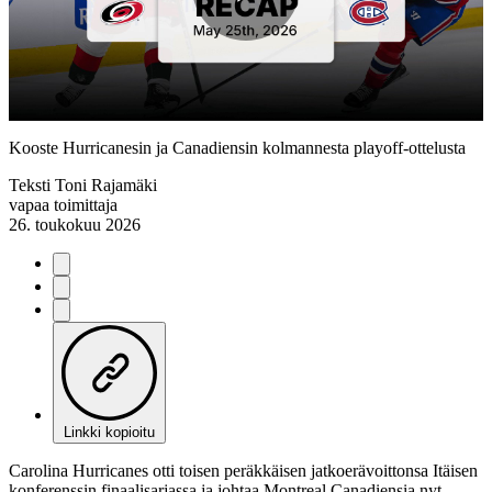
Play
Video
Kooste Hurricanesin ja Canadiensin kolmannesta playoff-ottelusta
Teksti
Toni Rajamäki
vapaa toimittaja
26. toukokuu 2026
Linkki kopioitu
Carolina Hurricanes otti toisen peräkkäisen jatkoerävoittonsa Itäisen
konferenssin finaalisarjassa ja johtaa Montreal Canadiensia nyt