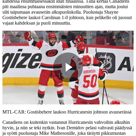
kahdessa ensimmäisessäkin idän finaalissa. Tällä kertaa Canadiens
piti maalinsa puhtaana ensimmäisten minuuttien ajan, mutta joutui
silti taipumaan avauserän alkupuoliskolla. Puolustaja Shayne
Gostisbehere laukoi Carolinan 1-0 johtoon, kun pelikello oli juossut
vajaat kahdeksan ja puoli minuuttia.
Play
Video
MTL-CAR: Gostisbehere laukoo Hurricanesin johtoon avauserässä
Canadiens on kuitenkin vastannut Hurricanesin vahvoihin alkuihin
hyvin, ja niin se teki nytkin. Ivan Demidov pelasi vahvasti päädyssä
ja syötti puolustaja Mike Mathesonille, joka täräytti pikkumustan