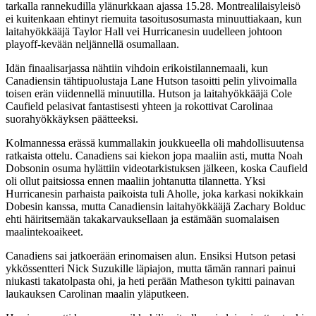
tarkalla rannekudilla ylänurkkaan ajassa 15.28. Montrealilaisyleisö
ei kuitenkaan ehtinyt riemuita tasoitusosumasta minuuttiakaan, kun
laitahyökkääjä Taylor Hall vei Hurricanesin uudelleen johtoon
playoff-kevään neljännellä osumallaan.
Idän finaalisarjassa nähtiin vihdoin erikoistilannemaali, kun
Canadiensin tähtipuolustaja Lane Hutson tasoitti pelin ylivoimalla
toisen erän viidennellä minuutilla. Hutson ja laitahyökkääjä Cole
Caufield pelasivat fantastisesti yhteen ja rokottivat Carolinaa
suorahyökkäyksen päätteeksi.
Kolmannessa erässä kummallakin joukkueella oli mahdollisuutensa
ratkaista ottelu. Canadiens sai kiekon jopa maaliin asti, mutta Noah
Dobsonin osuma hylättiin videotarkistuksen jälkeen, koska Caufield
oli ollut paitsiossa ennen maaliin johtanutta tilannetta. Yksi
Hurricanesin parhaista paikoista tuli Aholle, joka karkasi nokikkain
Dobesin kanssa, mutta Canadiensin laitahyökkääjä Zachary Bolduc
ehti häiritsemään takakarvauksellaan ja estämään suomalaisen
maalintekoaikeet.
Canadiens sai jatkoerään erinomaisen alun. Ensiksi Hutson petasi
ykkössentteri Nick Suzukille läpiajon, mutta tämän rannari painui
niukasti takatolpasta ohi, ja heti perään Matheson tykitti painavan
laukauksen Carolinan maalin yläputkeen.