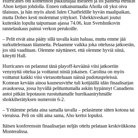
Hurricanes otti komennon pikkuhiljaa itselleen ja loi painetta etenkin
Ahon ketjun johdolla. Ennen ratkaisumaalia Aholla oli yksi oiva
tilaisuus, ja hän myös alusti Jalen Chatfieldille hyvän maalipaikan,
mutta Dobes kesti molemmat yritykset. Tshekkiveskari joutui
kuitenkin lopulta taipumaan ajassa 74.06, kun Svetshnikovin
rannelaukaus painui verkon perukoille.
– Pelit eivät aina pääty sillä tavalla kuin haluaa, mutta emme jää
surkuttelemaan tilannetta. Pelaamme vaikka joka ottelussa jatkoerän,
jos sitä vaaditaan. Olemme näyttäneet, että olemme hyviä siinä,
kiteytti Hall.
Hurricanes on pelannut tänä playoff-keväänä viisi jatkoeriin
venynyttä ottelua ja voittanut niistä jokaisen. Carolina on myös
voittanut kaikki viisi vierasotteluaan näissä pudotuspeleissä.
Komean kevään ainoa kauneusvirhe tuli kotijäällä idän finaalisarjan
avauksessa, jossa hyvällä pelituntumalla askiin hypännyt Canadiens
antoi pitkän lepotauon ruostuttamalle hurrikaaniryhmälle
shokkiherätyksen numeroin 6-2.
– Yritämme pelata aina samalla tavalla – pelasimme sitten kotona tai
vieraissa. Peli on silti aina sama, Aho kertoi lopuksi.
Itäisen konferenssin finaalisarjan neljäs ottelu pelataan keskiviikkona
Montrealissa.