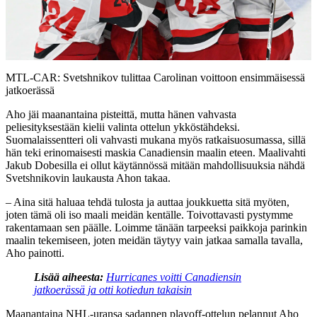
Play
Video
MTL-CAR: Svetshnikov tulittaa Carolinan voittoon ensimmäisessä
jatkoerässä
Aho jäi maanantaina pisteittä, mutta hänen vahvasta
peliesityksestään kielii valinta ottelun ykköstähdeksi.
Suomalaissentteri oli vahvasti mukana myös ratkaisuosumassa, sillä
hän teki erinomaisesti maskia Canadiensin maalin eteen. Maalivahti
Jakub Dobesilla ei ollut käytännössä mitään mahdollisuuksia nähdä
Svetshnikovin laukausta Ahon takaa.
– Aina sitä haluaa tehdä tulosta ja auttaa joukkuetta sitä myöten,
joten tämä oli iso maali meidän kentälle. Toivottavasti pystymme
rakentamaan sen päälle. Loimme tänään tarpeeksi paikkoja parinkin
maalin tekemiseen, joten meidän täytyy vain jatkaa samalla tavalla,
Aho painotti.
Lisää aiheesta:
Hurricanes voitti Canadiensin
jatkoerässä ja otti kotiedun takaisin
Maanantaina NHL-uransa sadannen playoff-ottelun pelannut Aho