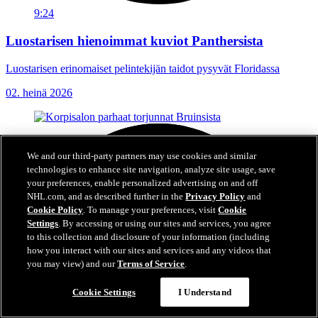
9:24
Luostarisen hienoimmat kuviot Panthersista
Luostarisen erinomaiset pelintekijän taidot pysyvät Floridassa
02. heinä 2026
We and our third-party partners may use cookies and similar
technologies to enhance site navigation, analyze site usage, save
your preferences, enable personalized advertising on and off
NHL.com, and as described further in the
Privacy Policy
and
Cookie Policy
. To manage your preferences, visit
Cookie
Settings
. By accessing or using our sites and services, you agree
to this collection and disclosure of your information (including
how you interact with our sites and services and any videos that
you may view) and our
Terms of Service
.
Cookie Settings
I Understand