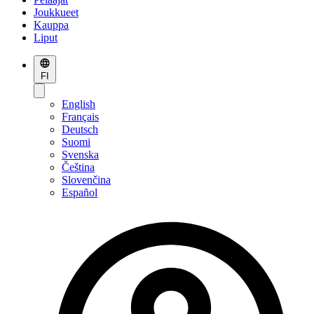
Joukkueet
Kauppa
Liput
FI
English
Français
Deutsch
Suomi
Svenska
Čeština
Slovenčina
Español