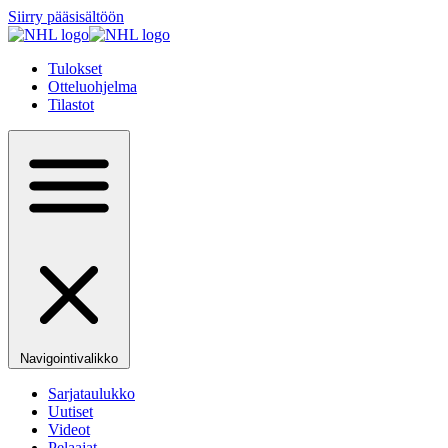
Siirry pääsisältöön
Tulokset
Otteluohjelma
Tilastot
Navigointivalikko
Sarjataulukko
Uutiset
Videot
Pelaajat