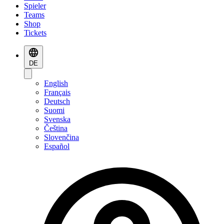
Spieler
Teams
Shop
Tickets
DE
English
Français
Deutsch
Suomi
Svenska
Čeština
Slovenčina
Español