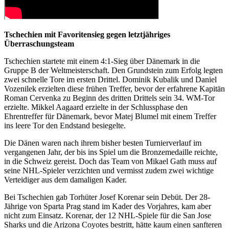
Tschechien mit Favoritensieg gegen letztjähriges
Überraschungsteam
Tschechien startete mit einem 4:1-Sieg über Dänemark in die
Gruppe B der Weltmeisterschaft. Den Grundstein zum Erfolg legten
zwei schnelle Tore im ersten Drittel. Dominik Kubalik und Daniel
Vozenilek erzielten diese frühen Treffer, bevor der erfahrene Kapitän
Roman Cervenka zu Beginn des dritten Drittels sein 34. WM-Tor
erzielte. Mikkel Aagaard erzielte in der Schlussphase den
Ehrentreffer für Dänemark, bevor Matej Blumel mit einem Treffer
ins leere Tor den Endstand besiegelte.
Die Dänen waren nach ihrem bisher besten Turnierverlauf im
vergangenen Jahr, der bis ins Spiel um die Bronzemedaille reichte,
in die Schweiz gereist. Doch das Team von Mikael Gath muss auf
seine NHL-Spieler verzichten und vermisst zudem zwei wichtige
Verteidiger aus dem damaligen Kader.
Bei Tschechien gab Torhüter Josef Korenar sein Debüt. Der 28-
Jährige von Sparta Prag stand im Kader des Vorjahres, kam aber
nicht zum Einsatz. Korenar, der 12 NHL-Spiele für die San Jose
Sharks und die Arizona Coyotes bestritt, hätte kaum einen sanfteren