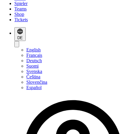
Spieler
Teams
Shop
Tickets
DE
English
Français
Deutsch
Suomi
Svenska
Čeština
Slovenčina
Español