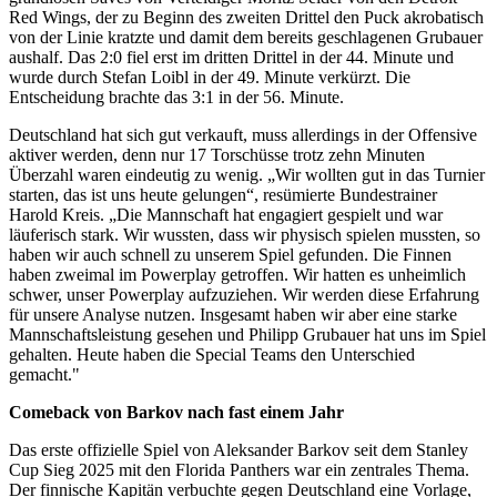
Red Wings, der zu Beginn des zweiten Drittel den Puck akrobatisch
von der Linie kratzte und damit dem bereits geschlagenen Grubauer
aushalf. Das 2:0 fiel erst im dritten Drittel in der 44. Minute und
wurde durch Stefan Loibl in der 49. Minute verkürzt. Die
Entscheidung brachte das 3:1 in der 56. Minute.
Deutschland hat sich gut verkauft, muss allerdings in der Offensive
aktiver werden, denn nur 17 Torschüsse trotz zehn Minuten
Überzahl waren eindeutig zu wenig. „Wir wollten gut in das Turnier
starten, das ist uns heute gelungen“, resümierte Bundestrainer
Harold Kreis. „Die Mannschaft hat engagiert gespielt und war
läuferisch stark. Wir wussten, dass wir physisch spielen mussten, so
haben wir auch schnell zu unserem Spiel gefunden. Die Finnen
haben zweimal im Powerplay getroffen. Wir hatten es unheimlich
schwer, unser Powerplay aufzuziehen. Wir werden diese Erfahrung
für unsere Analyse nutzen. Insgesamt haben wir aber eine starke
Mannschaftsleistung gesehen und Philipp Grubauer hat uns im Spiel
gehalten. Heute haben die Special Teams den Unterschied
gemacht."
Comeback von Barkov nach fast einem Jahr
Das erste offizielle Spiel von Aleksander Barkov seit dem Stanley
Cup Sieg 2025 mit den Florida Panthers war ein zentrales Thema.
Der finnische Kapitän verbuchte gegen Deutschland eine Vorlage,