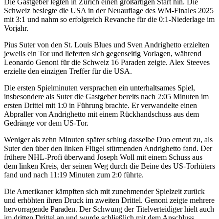
Die Gastgeber legten in Zürich einen großartigen Start hin. Die
Schweiz besiegte die USA in der Neuauflage des WM-Finales 2025
mit 3:1 und nahm so erfolgreich Revanche für die 0:1-Niederlage im
Vorjahr.
Pius Suter von den St. Louis Blues und Sven Andrighetto erzielten
jeweils ein Tor und lieferten sich gegenseitig Vorlagen, während
Leonardo Genoni für die Schweiz 16 Paraden zeigte. Alex Steeves
erzielte den einzigen Treffer für die USA.
Die ersten Spielminuten versprachen ein unterhaltsames Spiel,
insbesondere als Suter die Gastgeber bereits nach 2:05 Minuten im
ersten Drittel mit 1:0 in Führung brachte. Er verwandelte einen
Abpraller von Andrighetto mit einem Rückhandschuss aus dem
Gedränge vor dem US-Tor.
Weniger als zehn Minuten später schlug dasselbe Duo erneut zu, als
Suter den über den linken Flügel stürmenden Andrighetto fand. Der
frühere NHL-Profi überwand Joseph Woll mit einem Schuss aus
dem linken Kreis, der seinen Weg durch die Beine des US-Torhüters
fand und nach 11:19 Minuten zum 2:0 führte.
Die Amerikaner kämpften sich mit zunehmender Spielzeit zurück
und erhöhten ihren Druck im zweiten Drittel. Genoni zeigte mehrere
hervorragende Paraden. Der Schwung der Titelverteidiger hielt auch
im dritten Drittel an und wurde schließlich mit dem Anschluss