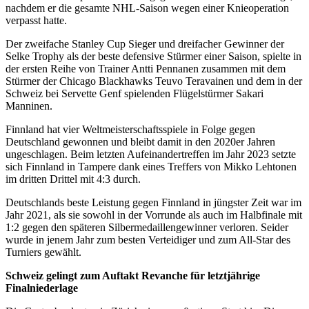
nachdem er die gesamte NHL-Saison wegen einer Knieoperation
verpasst hatte.
Der zweifache Stanley Cup Sieger und dreifacher Gewinner der
Selke Trophy als der beste defensive Stürmer einer Saison, spielte in
der ersten Reihe von Trainer Antti Pennanen zusammen mit dem
Stürmer der Chicago Blackhawks Teuvo Teravainen und dem in der
Schweiz bei Servette Genf spielenden Flügelstürmer Sakari
Manninen.
Finnland hat vier Weltmeisterschaftsspiele in Folge gegen
Deutschland gewonnen und bleibt damit in den 2020er Jahren
ungeschlagen. Beim letzten Aufeinandertreffen im Jahr 2023 setzte
sich Finnland in Tampere dank eines Treffers von Mikko Lehtonen
im dritten Drittel mit 4:3 durch.
Deutschlands beste Leistung gegen Finnland in jüngster Zeit war im
Jahr 2021, als sie sowohl in der Vorrunde als auch im Halbfinale mit
1:2 gegen den späteren Silbermedaillengewinner verloren. Seider
wurde in jenem Jahr zum besten Verteidiger und zum All-Star des
Turniers gewählt.
Schweiz gelingt zum Auftakt Revanche für letztjährige
Finalniederlage