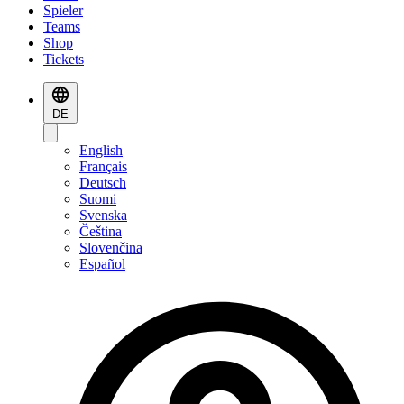
Spieler
Teams
Shop
Tickets
DE
English
Français
Deutsch
Suomi
Svenska
Čeština
Slovenčina
Español