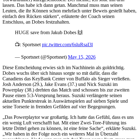
lassen. Das habe ich dann getan. Manchmal muss man seinen
Leuten, die ihr Können schon mehrfach unter Beweis gestellt haben,
einfach den Rücken stärken“, erläuterte der Coach seinen
Entschluss, an Dobes festzuhalten.
HUGE save from Jakub Dobes 🙌
📺: Sportsnet
pic.twitter.com/6sluRsaI3l
— Sportsnet (@Sportsnet)
May 15, 2026
Diese Entscheidung erwies sich im Nachhinein als goldrichtig.
Dobes wuchs über sich hinaus sorgte so mit dafür, dass die
Canadiens das KeyBank Center von Buffalo als Sieger verließen.
Josh Anderson (29.), Jake Evans (37.) und Nick Suzuki im
Powerplay (38.) drehten das Match und schossen bis zur zweiten
Pause einen 5:3-Vorsprung heraus. Suzuki verlängerte seinen
aktuellen Punktestreak in Auswärtsspielen auf sieben Spiele und
seine Torserie in fremden Gefilden auf vier Begegnungen.
„Das Powerplaytor war großartig. Ich hatte das Gefühl, dass es uns
ein wenig Luft verschafft hat. Mit einer Zwei-Tore-Führung ins
letzte Drittel gehen zu können, ist eine feine Sache“, erklärte Suzuki.
„Wir haben in der Folge noch ein weiteres Mal in Überzahl