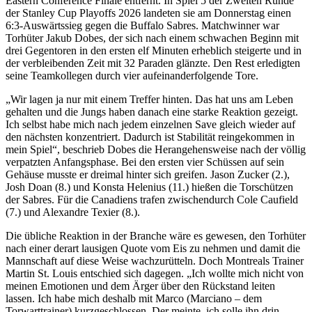
Eastern Conference Finale entfernt. In Spiel 5 der Zweiten Runde
der Stanley Cup Playoffs 2026 landeten sie am Donnerstag einen
6:3-Auswärtssieg gegen die Buffalo Sabres. Matchwinner war
Torhüter Jakub Dobes, der sich nach einem schwachen Beginn mit
drei Gegentoren in den ersten elf Minuten erheblich steigerte und in
der verbleibenden Zeit mit 32 Paraden glänzte. Den Rest erledigten
seine Teamkollegen durch vier aufeinanderfolgende Tore.
„Wir lagen ja nur mit einem Treffer hinten. Das hat uns am Leben
gehalten und die Jungs haben danach eine starke Reaktion gezeigt.
Ich selbst habe mich nach jedem einzelnen Save gleich wieder auf
den nächsten konzentriert. Dadurch ist Stabilität reingekommen in
mein Spiel“, beschrieb Dobes die Herangehensweise nach der völlig
verpatzten Anfangsphase. Bei den ersten vier Schüssen auf sein
Gehäuse musste er dreimal hinter sich greifen. Jason Zucker (2.),
Josh Doan (8.) und Konsta Helenius (11.) hießen die Torschützen
der Sabres. Für die Canadiens trafen zwischendurch Cole Caufield
(7.) und Alexandre Texier (8.).
Die übliche Reaktion in der Branche wäre es gewesen, den Torhüter
nach einer derart lausigen Quote vom Eis zu nehmen und damit die
Mannschaft auf diese Weise wachzurütteln. Doch Montreals Trainer
Martin St. Louis entschied sich dagegen. „Ich wollte mich nicht von
meinen Emotionen und dem Ärger über den Rückstand leiten
lassen. Ich habe mich deshalb mit Marco (Marciano – dem
Torwarttrainer) kurzgeschlossen. Der meinte, ich solle ihn drin