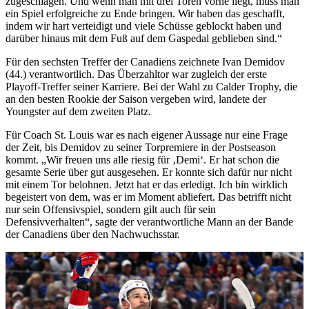
zugeschlagen. Und wenn man mit drei Toren vorne liegt, muss man
ein Spiel erfolgreiche zu Ende bringen. Wir haben das geschafft,
indem wir hart verteidigt und viele Schüsse geblockt haben und
darüber hinaus mit dem Fuß auf dem Gaspedal geblieben sind.“
Für den sechsten Treffer der Canadiens zeichnete Ivan Demidov
(44.) verantwortlich. Das Überzahltor war zugleich der erste
Playoff-Treffer seiner Karriere. Bei der Wahl zu Calder Trophy, die
an den besten Rookie der Saison vergeben wird, landete der
Youngster auf dem zweiten Platz.
Für Coach St. Louis war es nach eigener Aussage nur eine Frage
der Zeit, bis Demidov zu seiner Torpremiere in der Postseason
kommt. „Wir freuen uns alle riesig für ‚Demi‘. Er hat schon die
gesamte Serie über gut ausgesehen. Er konnte sich dafür nur nicht
mit einem Tor belohnen. Jetzt hat er das erledigt. Ich bin wirklich
begeistert von dem, was er im Moment abliefert. Das betrifft nicht
nur sein Offensivspiel, sondern gilt auch für sein
Defensivverhalten“, sagte der verantwortliche Mann an der Bande
der Canadiens über den Nachwuchsstar.