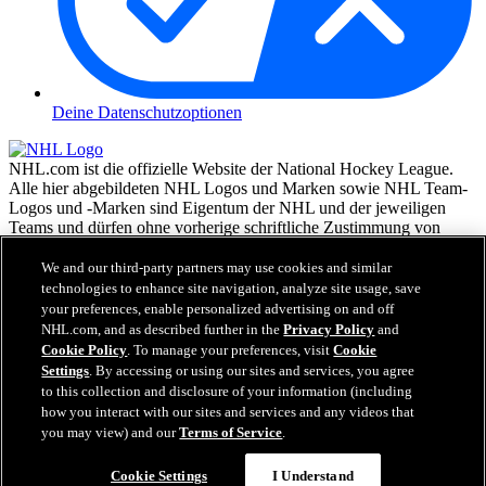
Deine Datenschutzoptionen
NHL.com ist die offizielle Website der National Hockey League.
Alle hier abgebildeten NHL Logos und Marken sowie NHL Team-
Logos und -Marken sind Eigentum der NHL und der jeweiligen
Teams und dürfen ohne vorherige schriftliche Zustimmung von
NHL Enterprises, L.P. © NHL 2026, nicht reproduziert werden.
Alle Rechte vorbehalten. Alle NHL Team-Trikots, die mit den
We and our third-party partners may use cookies and similar
Namen und Nummern der NHL Spieler versehen sind, sind offiziell
technologies to enhance site navigation, analyze site usage, save
von der NHL und der NHLPA lizenziert. Die Wortmarke Zamboni
your preferences, enable personalized advertising on and off
und die Konfiguration der Zamboni Eismaschine sind eingetragene
NHL.com, and as described further in the
Privacy Policy
and
Warenzeichen von Frank J. Zamboni & Co., Inc.© Frank J.
Cookie Policy
. To manage your preferences, visit
Cookie
Zamboni & Co., Inc. 2026. Alle Rechte vorbehalten. Alle andere
Settings
. By accessing or using our sites and services, you agree
Warenzeichen oder Copyrights Dritter sind Eigentum der jeweiligen
to this collection and disclosure of your information (including
Inhaber. Alle Rechte vorbehalten.
how you interact with our sites and services and any videos that
you may view) and our
Terms of Service
.
Cookie Settings
I Understand