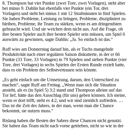
8. Thompson hat vier Punkte (zwei Tore, zwei Vorlagen), steht aber
bei minus 9. Dahlin hat ebenfalls vier Punkte (ein Tor, drei
Vorlagen) und steht bei minus 1 mit 12 Strafminuten in fünf Spielen.
Sie haben Probleme, Leistung zu bringen, Probleme, diszipliniert zu
bleiben, Probleme, ihr Team zu stärken, wenn es am dringendsten
gebraucht wird. Und sie weichen dem nicht aus. Auf die Frage, ob
ihre besten Spieler auch ihre besten Spieler sein müssen, um Spiel 6
auswärts zu gewinnen, sagte Dahlin: „Ja. So einfach ist das.“
Ruff wies am Donnerstag darauf hin, als er Tuchs mangelnde
Produktivität nach einer regulären Saison diskutierte, in der er 66
Punkte (33 Tore, 33 Vorlagen) in 79 Spielen und sieben Punkte (vier
Tore, drei Vorlagen) in sechs Spielen der Ersten Runde erzielt hatte,
dass es ein Problem des Selbstvertrauen sein könnte.
„Es geht einfach um die Umsetzung, darum, den Unterschied zu
machen“, sagte Ruff am Freitag. „Wenn man sich die Situation
ansieht, als es (in Spiel 5) 3:2 stand und Thompson alleine auf das
Tor lief, hätte das den Ausschlag (für uns) geben können. Ich meine,
wenn er dort trifft, steht es 4:2, und wir sind ziemlich zufrieden. …
Das ist die Zeit des Jahres, in der man, wenn man die Chance
bekommt, sie nutzen muss.“
Bislang haben die Besten der Sabres diese Chancen nicht genutzt.
Sie haben das Team nicht nach vorne getrieben, nicht so wie in der