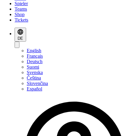
Spieler
Teams
Shop
Tickets
DE
English
Français
Deutsch
Suomi
Svenska
Čeština
Slovenčina
Español