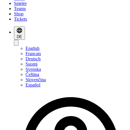
Spieler
Teams
Shop
Tickets
DE
English
Français
Deutsch
Suomi
Svenska
Čeština
Slovenčina
Español