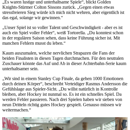
„Es waren lustige und unterhaltsame Spiele“, blickt Golden
Knights-Stürmer Colton Sissons zurück. „Gegen einen etwas
stressfreieren Sieg würde ich mich nicht wehren, aber eigentlich ist
das egal, solange wir gewinnen.“
„Unser Spiel ist so voller Talent und Geschwindigkeit - aber es ist
auch ein Spiel voller Fehler“, weiß Tortorella. „Du konntest schon
in der regulären Saison sehen, dass keine Führung sicher ist. Mit
manchen Fehlern musst du leben.“
Kaum auszumalen, welche nervlichen Strapazen die Fans der
beiden Finalisten in diesen Tagen durchmachen. Für den neutralen
Zuschauer könnte das Auf und Ab in dieser Achterbahn-Serie kaum
unterhaltsamer sein.
„Wir sind in einem Stanley Cup Finale, da gehen 1000 Emotionen
durch deinen Körper“, beschreibt Verteidiger Rasmus Andersson die
Gefühlslage aus Spieler-Sicht. „Du willst natürlich in Kontrolle
bleiben, aber Hockey ist nunmal so. Es ist ein schnelles Spiel. Da
werden Fehler passieren. Nach drei Spielen haben wir sieben von
neun Dritteln richtig gutes Hockey gespielt. Genauso müssen wir
weitermachen.“