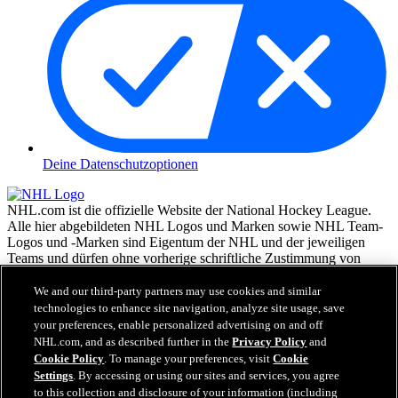
Deine Datenschutzoptionen
NHL.com ist die offizielle Website der National Hockey League.
Alle hier abgebildeten NHL Logos und Marken sowie NHL Team-
Logos und -Marken sind Eigentum der NHL und der jeweiligen
Teams und dürfen ohne vorherige schriftliche Zustimmung von
NHL Enterprises, L.P. © NHL 2026, nicht reproduziert werden.
Alle Rechte vorbehalten. Alle NHL Team-Trikots, die mit den
We and our third-party partners may use cookies and similar
Namen und Nummern der NHL Spieler versehen sind, sind offiziell
technologies to enhance site navigation, analyze site usage, save
von der NHL und der NHLPA lizenziert. Die Wortmarke Zamboni
your preferences, enable personalized advertising on and off
und die Konfiguration der Zamboni Eismaschine sind eingetragene
NHL.com, and as described further in the
Privacy Policy
and
Warenzeichen von Frank J. Zamboni & Co., Inc.© Frank J.
Cookie Policy
. To manage your preferences, visit
Cookie
Zamboni & Co., Inc. 2026. Alle Rechte vorbehalten. Alle andere
Settings
. By accessing or using our sites and services, you agree
Warenzeichen oder Copyrights Dritter sind Eigentum der jeweiligen
to this collection and disclosure of your information (including